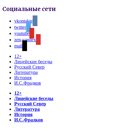
Социальные сети
vkontakte
twitter
youtube
zen-yandex
mail
12+
Лицейские беседы
Русский Север
Литература
История
И.С.Фрадков
12+
Лицейские беседы
Русский Север
Литература
История
И.С.Фрадков