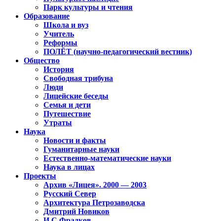
Парк культуры и чтения
Образование
Школа и вуз
Учитель
Реформы
ПОЛЁТ (научно-педагогический вестник)
Общество
История
Свободная трибуна
Люди
Лицейские беседы
Семья и дети
Путешествие
Утраты
Наука
Новости и факты
Гуманитарные науки
Естественно-математические науки
Наука в лицах
Проекты
Архив «Лицея». 2000 — 2003
Русский Север
Архитектура Петрозаводска
Дмитрий Новиков
И.С.Фрадков