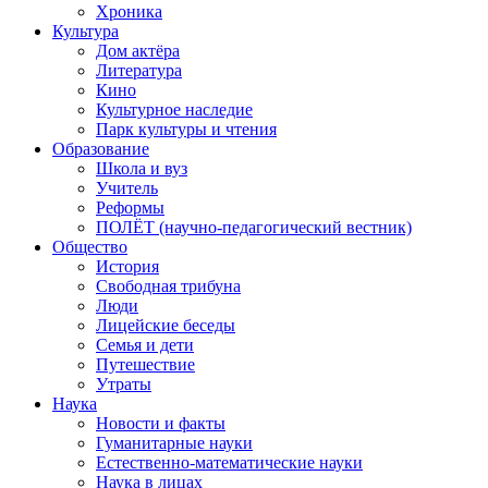
Хроника
Культура
Дом актёра
Литература
Кино
Культурное наследие
Парк культуры и чтения
Образование
Школа и вуз
Учитель
Реформы
ПОЛЁТ (научно-педагогический вестник)
Общество
История
Свободная трибуна
Люди
Лицейские беседы
Семья и дети
Путешествие
Утраты
Наука
Новости и факты
Гуманитарные науки
Естественно-математические науки
Наука в лицах