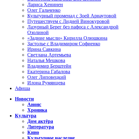
Лариса Хенинен
Олег Гальченко
Культурный променад с Зоей Арнаутовой
Путешествуем с Лидией Винокуровой
Лазурный Берег без пафоса с Александрой
Озолиной
«Задние мысли» Кирилла Олюшкина
Застолье с Владимиром Софиенко
Ирина Савкина
Светлана Артемьева
Наталья Мешкова
Владимир Берштейн
Екатерина Габалова
Олег Липовецкий
Илона Румянцева
Афиша
Новости
Анонс
Хроника
Культура
Дом актёра
Литература
Кино
Культурное наследие