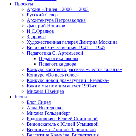
Проекты
Архив «Лицея». 2000 — 2003
Русский Север
Архитектура Петрозаводска
Дмитрий Новиков
И.С.Фрадков
Здоровье
Художественная галерея Дмитрия Москина
Великая Отечественная. 1941 — 1945
Педагогика С. Артемьевой
Педагогика школы
Педагогика двора
Конкурс короткого рассказа «Сестра таланта»
Конкурс «Во весь голос»
Конкурс новой драматургии «Ремарка»
Каким мы помним август 1991-го…
Михаил Швейцер
Блоги
Блог Лицея
Алла Нестеренко
Михаил Гольденберг
Родословная с Юлией Свинцовой
Видоискатель с Юлией Утышевой
Вернисаж с Ириной Ларионовой
Валентина Калачёва. Впечатления