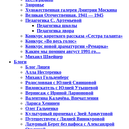
Здоровье
Художественная галерея Дмитрия Москина
Великая Отечественная. 1941 — 1945
Педагогика С. Артемьевой
Педагогика школы
Педагогика двора
Конкурс короткого рассказа «Сестра таланта»
Конкурс «Во весь голос»
Конкурс новой драматургии «Ремарка»
Каким мы помним август 1991-го…
Михаил Швейцер
Блоги
Блог Лицея
Алла Нестеренко
Михаил Гольденберг
Родословная с Юлией Свинцовой
Видоискатель с Юлией Утышевой
Вернисаж с Ириной Ларионовой
Валентина Калачёва. Впечатления
Лариса Хенинен
Олег Гальченко
Культурный променад с Зоей Арнаутовой
Путешествуем с Лидией Винокуровой
Лазурный Берег без пафоса с Александрой