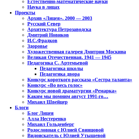
Естественно-математические науки
Наука в лицах
Проекты
Архив «Лицея». 2000 — 2003
Русский Север
Архитектура Петрозаводска
Дмитрий Новиков
И.С.Фрадков
Здоровье
Художественная галерея Дмитрия Москина
Великая Отечественная. 1941 — 1945
Педагогика С. Артемьевой
Педагогика школы
Педагогика двора
Конкурс короткого рассказа «Сестра таланта»
Конкурс «Во весь голос»
Конкурс новой драматургии «Ремарка»
Каким мы помним август 1991-го…
Михаил Швейцер
Блоги
Блог Лицея
Алла Нестеренко
Михаил Гольденберг
Родословная с Юлией Свинцовой
Видоискатель с Юлией Утышевой