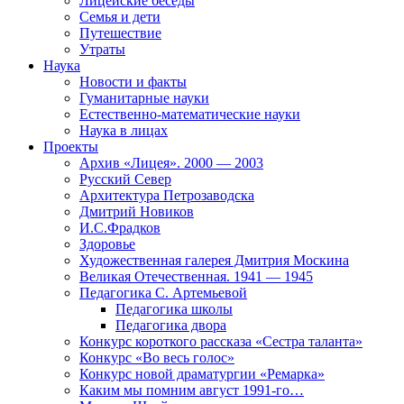
Лицейские беседы
Семья и дети
Путешествие
Утраты
Наука
Новости и факты
Гуманитарные науки
Естественно-математические науки
Наука в лицах
Проекты
Архив «Лицея». 2000 — 2003
Русский Север
Архитектура Петрозаводска
Дмитрий Новиков
И.С.Фрадков
Здоровье
Художественная галерея Дмитрия Москина
Великая Отечественная. 1941 — 1945
Педагогика С. Артемьевой
Педагогика школы
Педагогика двора
Конкурс короткого рассказа «Сестра таланта»
Конкурс «Во весь голос»
Конкурс новой драматургии «Ремарка»
Каким мы помним август 1991-го…