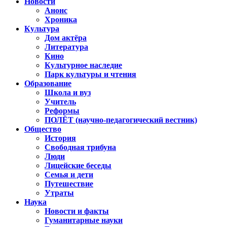
Новости
Анонс
Хроника
Культура
Дом актёра
Литература
Кино
Культурное наследие
Парк культуры и чтения
Образование
Школа и вуз
Учитель
Реформы
ПОЛЁТ (научно-педагогический вестник)
Общество
История
Свободная трибуна
Люди
Лицейские беседы
Семья и дети
Путешествие
Утраты
Наука
Новости и факты
Гуманитарные науки