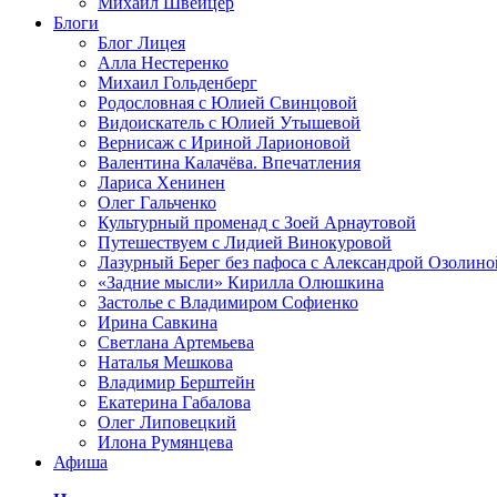
Михаил Швейцер
Блоги
Блог Лицея
Алла Нестеренко
Михаил Гольденберг
Родословная с Юлией Свинцовой
Видоискатель с Юлией Утышевой
Вернисаж с Ириной Ларионовой
Валентина Калачёва. Впечатления
Лариса Хенинен
Олег Гальченко
Культурный променад с Зоей Арнаутовой
Путешествуем с Лидией Винокуровой
Лазурный Берег без пафоса с Александрой Озолино
«Задние мысли» Кирилла Олюшкина
Застолье с Владимиром Софиенко
Ирина Савкина
Светлана Артемьева
Наталья Мешкова
Владимир Берштейн
Екатерина Габалова
Олег Липовецкий
Илона Румянцева
Афиша