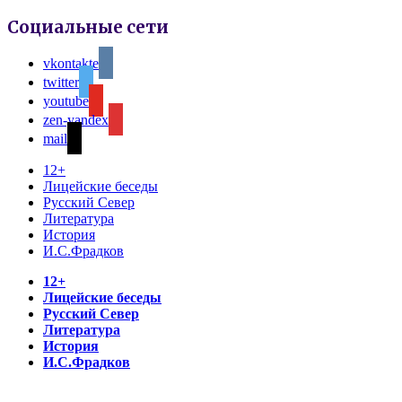
Социальные сети
vkontakte
twitter
youtube
zen-yandex
mail
12+
Лицейские беседы
Русский Север
Литература
История
И.С.Фрадков
12+
Лицейские беседы
Русский Север
Литература
История
И.С.Фрадков