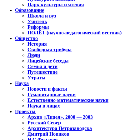
Парк культуры и чтения
Образование
Школа и вуз
Учитель
Реформы
ПОЛЁТ (научно-педагогический вестник)
Общество
История
Свободная трибуна
Люди
Лицейские беседы
Семья и дети
Путешествие
Утраты
Наука
Новости и факты
Гуманитарные науки
Естественно-математические науки
Наука в лицах
Проекты
Архив «Лицея». 2000 — 2003
Русский Север
Архитектура Петрозаводска
Дмитрий Новиков
И.С.Фрадков