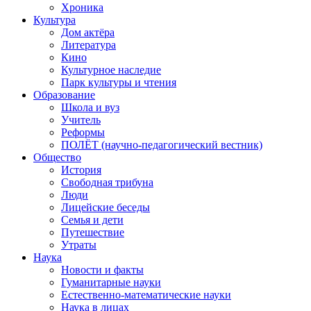
Хроника
Культура
Дом актёра
Литература
Кино
Культурное наследие
Парк культуры и чтения
Образование
Школа и вуз
Учитель
Реформы
ПОЛЁТ (научно-педагогический вестник)
Общество
История
Свободная трибуна
Люди
Лицейские беседы
Семья и дети
Путешествие
Утраты
Наука
Новости и факты
Гуманитарные науки
Естественно-математические науки
Наука в лицах