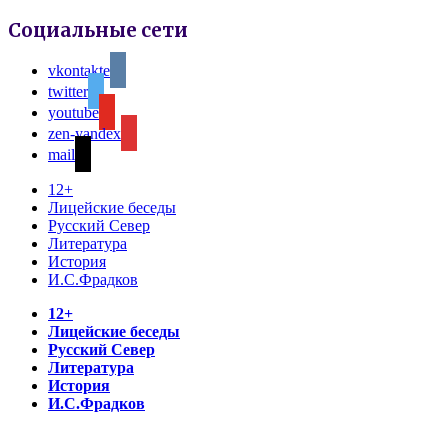
Социальные сети
vkontakte
twitter
youtube
zen-yandex
mail
12+
Лицейские беседы
Русский Север
Литература
История
И.С.Фрадков
12+
Лицейские беседы
Русский Север
Литература
История
И.С.Фрадков