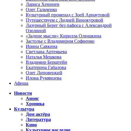
Лариса Хенинен
Олег Гальченко
Культурный променад с Зоей Арнаутовой
Путешествуем с Лидией Винокуровой
Лазурный Берег без пафоса с Александрой
Озолиной
«Задние мысли» Кирилла Олюшкина
Застолье с Владимиром Софиенко
Ирина Савкина
Светлана Артемьева
Наталья Мешкова
Владимир Берштейн
Екатерина Габалова
Олег Липовецкий
Илона Румянцева
Афиша
Новости
Анонс
Хроника
Культура
Дом актёра
Литература
Кино
Культурное наследие