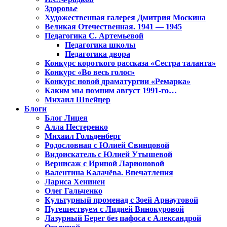
Здоровье
Художественная галерея Дмитрия Москина
Великая Отечественная. 1941 — 1945
Педагогика С. Артемьевой
Педагогика школы
Педагогика двора
Конкурс короткого рассказа «Сестра таланта»
Конкурс «Во весь голос»
Конкурс новой драматургии «Ремарка»
Каким мы помним август 1991-го…
Михаил Швейцер
Блоги
Блог Лицея
Алла Нестеренко
Михаил Гольденберг
Родословная с Юлией Свинцовой
Видоискатель с Юлией Утышевой
Вернисаж с Ириной Ларионовой
Валентина Калачёва. Впечатления
Лариса Хенинен
Олег Гальченко
Культурный променад с Зоей Арнаутовой
Путешествуем с Лидией Винокуровой
Лазурный Берег без пафоса с Александрой