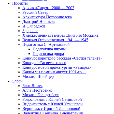
Проекты
Архив «Лицея». 2000 — 2003
Русский Север
Архитектура Петрозаводска
Дмитрий Новиков
И.С.Фрадков
Здоровье
Художественная галерея Дмитрия Москина
Великая Отечественная. 1941 — 1945
Педагогика С. Артемьевой
Педагогика школы
Педагогика двора
Конкурс короткого рассказа «Сестра таланта»
Конкурс «Во весь голос»
Конкурс новой драматургии «Ремарка»
Каким мы помним август 1991-го…
Михаил Швейцер
Блоги
Блог Лицея
Алла Нестеренко
Михаил Гольденберг
Родословная с Юлией Свинцовой
Видоискатель с Юлией Утышевой
Вернисаж с Ириной Ларионовой
Валентина Калачёва. Впечатления