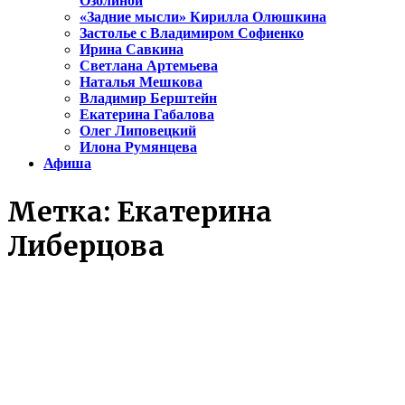
Озолиной
«Задние мысли» Кирилла Олюшкина
Застолье с Владимиром Софиенко
Ирина Савкина
Светлана Артемьева
Наталья Мешкова
Владимир Берштейн
Екатерина Габалова
Олег Липовецкий
Илона Румянцева
Афиша
Метка:
Екатерина
Либерцова