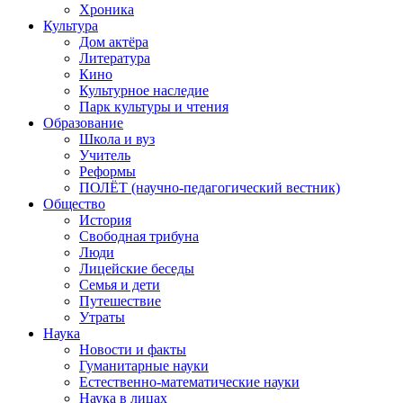
Хроника
Культура
Дом актёра
Литература
Кино
Культурное наследие
Парк культуры и чтения
Образование
Школа и вуз
Учитель
Реформы
ПОЛЁТ (научно-педагогический вестник)
Общество
История
Свободная трибуна
Люди
Лицейские беседы
Семья и дети
Путешествие
Утраты
Наука
Новости и факты
Гуманитарные науки
Естественно-математические науки
Наука в лицах