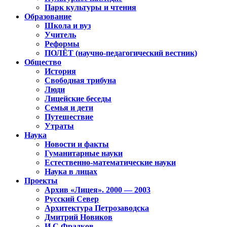
Парк культуры и чтения
Образование
Школа и вуз
Учитель
Реформы
ПОЛЁТ (научно-педагогический вестник)
Общество
История
Свободная трибуна
Люди
Лицейские беседы
Семья и дети
Путешествие
Утраты
Наука
Новости и факты
Гуманитарные науки
Естественно-математические науки
Наука в лицах
Проекты
Архив «Лицея». 2000 — 2003
Русский Север
Архитектура Петрозаводска
Дмитрий Новиков
И.С.Фрадков