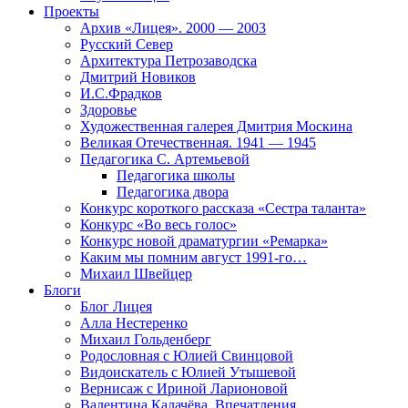
Проекты
Архив «Лицея». 2000 — 2003
Русский Север
Архитектура Петрозаводска
Дмитрий Новиков
И.С.Фрадков
Здоровье
Художественная галерея Дмитрия Москина
Великая Отечественная. 1941 — 1945
Педагогика С. Артемьевой
Педагогика школы
Педагогика двора
Конкурс короткого рассказа «Сестра таланта»
Конкурс «Во весь голос»
Конкурс новой драматургии «Ремарка»
Каким мы помним август 1991-го…
Михаил Швейцер
Блоги
Блог Лицея
Алла Нестеренко
Михаил Гольденберг
Родословная с Юлией Свинцовой
Видоискатель с Юлией Утышевой
Вернисаж с Ириной Ларионовой
Валентина Калачёва. Впечатления