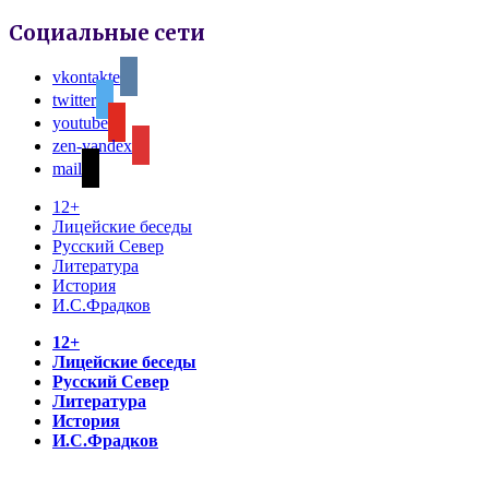
Социальные сети
vkontakte
twitter
youtube
zen-yandex
mail
12+
Лицейские беседы
Русский Север
Литература
История
И.С.Фрадков
12+
Лицейские беседы
Русский Север
Литература
История
И.С.Фрадков