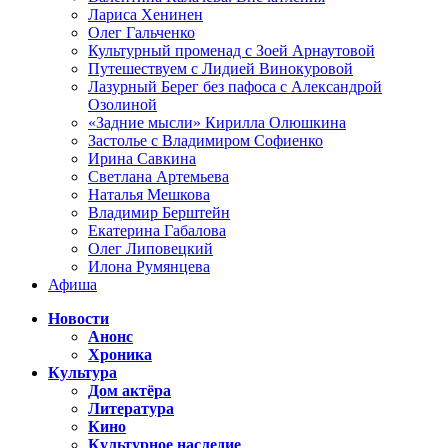
Лариса Хенинен
Олег Гальченко
Культурный променад с Зоей Арнаутовой
Путешествуем с Лидией Винокуровой
Лазурный Берег без пафоса с Александрой
Озолиной
«Задние мысли» Кирилла Олюшкина
Застолье с Владимиром Софиенко
Ирина Савкина
Светлана Артемьева
Наталья Мешкова
Владимир Берштейн
Екатерина Габалова
Олег Липовецкий
Илона Румянцева
Афиша
Новости
Анонс
Хроника
Культура
Дом актёра
Литература
Кино
Культурное наследие