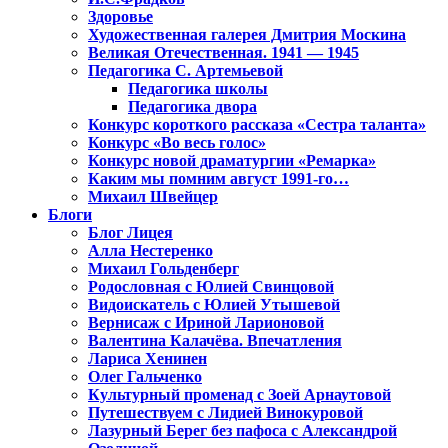
Здоровье
Художественная галерея Дмитрия Москина
Великая Отечественная. 1941 — 1945
Педагогика С. Артемьевой
Педагогика школы
Педагогика двора
Конкурс короткого рассказа «Сестра таланта»
Конкурс «Во весь голос»
Конкурс новой драматургии «Ремарка»
Каким мы помним август 1991-го…
Михаил Швейцер
Блоги
Блог Лицея
Алла Нестеренко
Михаил Гольденберг
Родословная с Юлией Свинцовой
Видоискатель с Юлией Утышевой
Вернисаж с Ириной Ларионовой
Валентина Калачёва. Впечатления
Лариса Хенинен
Олег Гальченко
Культурный променад с Зоей Арнаутовой
Путешествуем с Лидией Винокуровой
Лазурный Берег без пафоса с Александрой