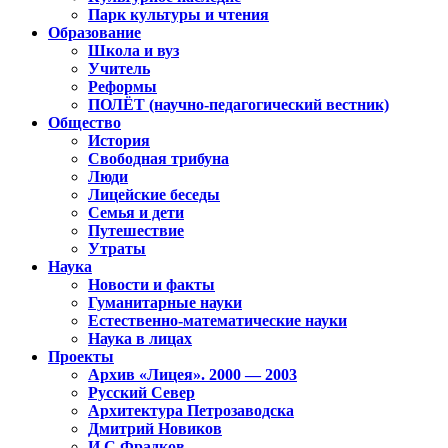
Парк культуры и чтения
Образование
Школа и вуз
Учитель
Реформы
ПОЛЁТ (научно-педагогический вестник)
Общество
История
Свободная трибуна
Люди
Лицейские беседы
Семья и дети
Путешествие
Утраты
Наука
Новости и факты
Гуманитарные науки
Естественно-математические науки
Наука в лицах
Проекты
Архив «Лицея». 2000 — 2003
Русский Север
Архитектура Петрозаводска
Дмитрий Новиков
И.С.Фрадков