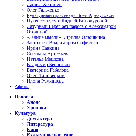
Лариса Хенинен
Олег Гальченко
Культурный променад с Зоей Арнаутовой
Путешествуем с Лидией Винокуровой
Лазурный Берег без пафоса с Александрой
Озолиной
«Задние мысли» Кирилла Олюшкина
Застолье с Владимиром Софиенко
Ирина Савкина
Светлана Артемьева
Наталья Мешкова
Владимир Берштейн
Екатерина Габалова
Олег Липовецкий
Илона Румянцева
Афиша
Новости
Анонс
Хроника
Культура
Дом актёра
Литература
Кино
Культурное наследие