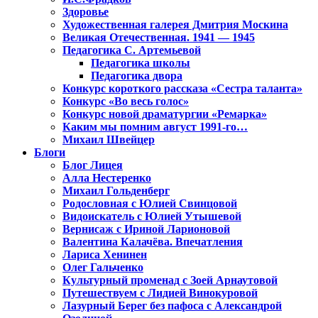
Здоровье
Художественная галерея Дмитрия Москина
Великая Отечественная. 1941 — 1945
Педагогика С. Артемьевой
Педагогика школы
Педагогика двора
Конкурс короткого рассказа «Сестра таланта»
Конкурс «Во весь голос»
Конкурс новой драматургии «Ремарка»
Каким мы помним август 1991-го…
Михаил Швейцер
Блоги
Блог Лицея
Алла Нестеренко
Михаил Гольденберг
Родословная с Юлией Свинцовой
Видоискатель с Юлией Утышевой
Вернисаж с Ириной Ларионовой
Валентина Калачёва. Впечатления
Лариса Хенинен
Олег Гальченко
Культурный променад с Зоей Арнаутовой
Путешествуем с Лидией Винокуровой
Лазурный Берег без пафоса с Александрой