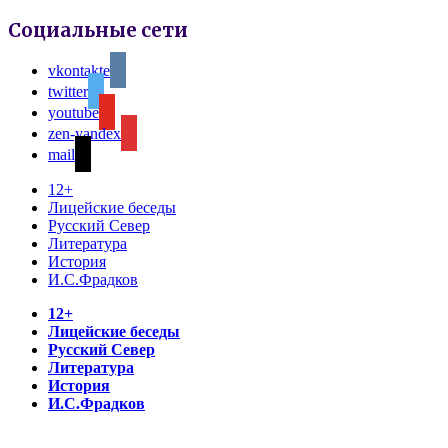
Социальные сети
vkontakte
twitter
youtube
zen-yandex
mail
12+
Лицейские беседы
Русский Север
Литература
История
И.С.Фрадков
12+
Лицейские беседы
Русский Север
Литература
История
И.С.Фрадков