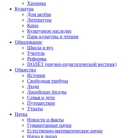
Хроника
Культура
Дом актёра
Литература
Кино
Культурное наследие
Парк культуры и чтения
Образование
Школа и вуз
Учитель
Реформы
ПОЛЁТ (научно-педагогический вестник)
Общество
История
Свободная трибуна
Люди
Лицейские беседы
Семья и дети
Путешествие
Утраты
Наука
Новости и факты
Гуманитарные науки
Естественно-математические науки
Наука в лицах