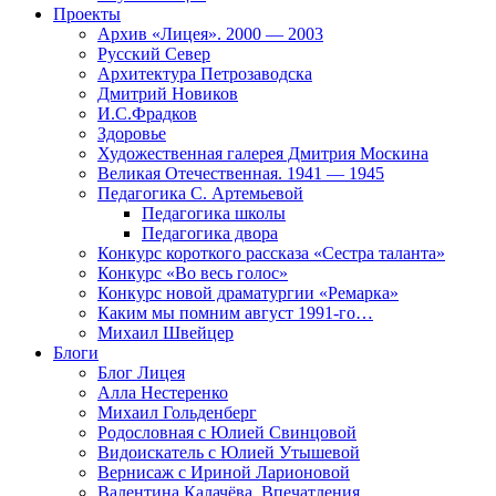
Проекты
Архив «Лицея». 2000 — 2003
Русский Север
Архитектура Петрозаводска
Дмитрий Новиков
И.С.Фрадков
Здоровье
Художественная галерея Дмитрия Москина
Великая Отечественная. 1941 — 1945
Педагогика С. Артемьевой
Педагогика школы
Педагогика двора
Конкурс короткого рассказа «Сестра таланта»
Конкурс «Во весь голос»
Конкурс новой драматургии «Ремарка»
Каким мы помним август 1991-го…
Михаил Швейцер
Блоги
Блог Лицея
Алла Нестеренко
Михаил Гольденберг
Родословная с Юлией Свинцовой
Видоискатель с Юлией Утышевой
Вернисаж с Ириной Ларионовой
Валентина Калачёва. Впечатления