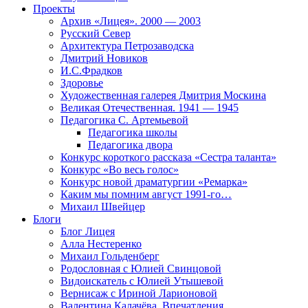
Проекты
Архив «Лицея». 2000 — 2003
Русский Север
Архитектура Петрозаводска
Дмитрий Новиков
И.С.Фрадков
Здоровье
Художественная галерея Дмитрия Москина
Великая Отечественная. 1941 — 1945
Педагогика С. Артемьевой
Педагогика школы
Педагогика двора
Конкурс короткого рассказа «Сестра таланта»
Конкурс «Во весь голос»
Конкурс новой драматургии «Ремарка»
Каким мы помним август 1991-го…
Михаил Швейцер
Блоги
Блог Лицея
Алла Нестеренко
Михаил Гольденберг
Родословная с Юлией Свинцовой
Видоискатель с Юлией Утышевой
Вернисаж с Ириной Ларионовой
Валентина Калачёва. Впечатления