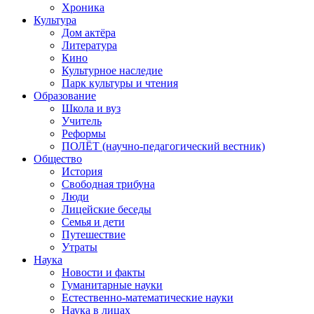
Хроника
Культура
Дом актёра
Литература
Кино
Культурное наследие
Парк культуры и чтения
Образование
Школа и вуз
Учитель
Реформы
ПОЛЁТ (научно-педагогический вестник)
Общество
История
Свободная трибуна
Люди
Лицейские беседы
Семья и дети
Путешествие
Утраты
Наука
Новости и факты
Гуманитарные науки
Естественно-математические науки
Наука в лицах