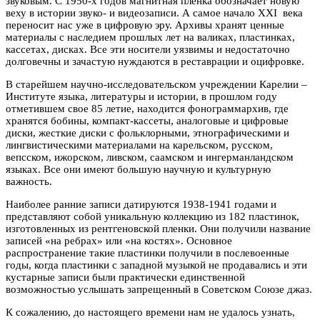
звуковым. С 1950-х годов магнитная пленка обозначает новую
веху в истории звуко- и видеозаписи. А самое начало XXI века
переносит нас уже в цифровую эру. Архивы хранят ценные
материалы с наследием прошлых лет на валиках, пластинках,
кассетах, дисках. Все эти носители уязвимы и недостаточно
долговечны и зачастую нуждаются в реставрации и оцифровке.
В старейшем научно-исследовательском учреждении Карелии –
Институте языка, литературы и истории, в прошлом году
отметившем свое 85 летие, находится фонограммархив, где
хранятся бобины, компакт-кассеты, аналоговые и цифровые
диски, жесткие диски с фольклорными, этнографическими и
лингвистическими материалами на карельском, русском,
вепсском, ижорском, ливском, саамском и ингерманландском
языках. Все они имеют большую научную и культурную
важность.
Наиболее ранние записи датируются 1938-1941 годами и
представляют собой уникальную коллекцию из 182 пластинок,
изготовленных из рентгеновской пленки. Они получили название
записей «на ребрах» или «на костях». Основное
распространение такие пластинки получили в послевоенные
годы, когда пластинки с западной музыкой не продавались и эти
кустарные записи были практически единственной
возможностью услышать запрещенный в Советском Союзе джаз.
К сожалению, до настоящего времени нам не удалось узнать,