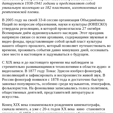
датируются 1938-1941 годами и представляют собой
уникальную коллекцию из 182 пластинок, изготовленных из
рентгеновской пленки.
В 2005 году на своей 33-й сессии организация Объединённых
Наций по вопросам образования, науки и культуры (ЮНЕСКО)
утвердила резолюцию, в которой провозгласила 27 октября
Всемирным днём аудиовизуального наследия. Этот праздник
напрямую связан со всеми архивами, содержащими звуковые и
видео фонды, представляющие собой целый пласт культуры
нашего общего прошлого, который позволяет путешествовать во
времени, проживать события давно минувших дней, осознавать
свое место в настоящем и задумываться о будущем.
С XIX века и до настоящего времени мы наблюдаем за
стремительно развивающимися технологиями в области аудио- и
видеозаписи. В 1877 году Томас Эдисон изобрел фонограф,
позволяющий и зафиксировать и воспроизвести живой звук. В
России фонограф появился с 1878 года и достаточно быстро
завоевал популярность, особенно среди музыкантов, этнографов,
фольклористов. На фоновалики записывались голоса политиков,
общественных деятелей, представителей литературы и
искусства.
Конец XIX века ознаменовался рождением кинематографа,
сначала немого, а уже с 20-х годов XX века кино становится