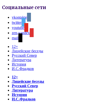
Социальные сети
vkontakte
twitter
youtube
zen-yandex
mail
12+
Лицейские беседы
Русский Север
Литература
История
И.С.Фрадков
12+
Лицейские беседы
Русский Север
Литература
История
И.С.Фрадков