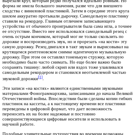
вырезали круг, который редко получался идеально ровным. Но
форма не имела большого значения, разве что для внешнего
сходства с виниловой пластинкой. Затем в середине этого круга
шилом аккуратно протыкали дырочку. Самодельную пластинку
ставили на рекордер. Главным отличием записывающего
устройства от обычного проигрывателя была сама игла, а точнее
ее отсутствие. Вместо нее использовался самодельный резец с
очень острым кончиком, который мог не только скользить по
дорожке и воспроизводить звук, но и прорезать «на кости» эту
самую дорожку. Резец двигался в такт звукам и вырисовывал на
крутящемся рентгеновском снимке идентичную музыкальную
дорожку. При этом он оставлял тоненькую стружку, которую
необходимо было часто снимать. Но еще более важно было
сохранять тишину: любой скрип или вздох тоже улавливался
самодельным рекордером и становился неотъемлемой частью
[1]
звуковой дорожки
.
Эти записи «на костях» являются единственными звуковыми
материалами Фонограммархива, записанными до начала Великой
Отечественной войны. Впоследствии были сделаны копии гибких
пластинок на кассеты, а к настоящему времени все пластинки
переведены в цифровой формат, что дает возможность
переносить их на более надежные и постоянно
совершенствующиеся цифровые носители и использовать в
научной работе.
Подобные удивительные путешествия во времени возможны