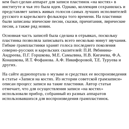
кем был сделан аппарат для записи пластинок «на костях» в
институте и чья это была идея. Однако, коллекция сохранилась и
представляет запись живых голосов самых лучших исполнителей
русского и карельского фольклора того времени. На пластинки
были записаны эпические песни, сказки, причитания, лирические
песни, а также ряд новин.
Основная часть записей была сделана в отрывках, поскольку
пластинка позволяла записывать всего несколько минут звучания.
Гибкие грампластинки хранят голоса последнего поколения
северно-русских и карельских сказителей: П.И. Рябинина-
Андреева, П.Г. Горшкова, М.Е. Самылина, Н.В. Кигачева, Ф.А.
Конашкова, И.Т. Фофанова. А.Ф. Никифоровой, Т.Е. Туруева и
других.
На сайте аудиопортала о музыке и средствах ее воспроизведения
в статье «Записи на костях. Из истории советской грамзаписи»
описан процесс записи на такие пластинки. Автор статьи
отмечает, что для осуществления записи «на костях»
использовали прибор, собранный из разных аппаратов
использовавшихся для воспроизведения грампластинок.