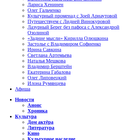
Лариса Хенинен
Олег Гальченко
Культурный променад с Зоей Арнаутовой
Путешествуем с Лидией Винокуровой
Лазурный Берег без пафоса с Александрой
Озолиной
«Задние мысли» Кирилла Олюшкина
Застолье с Владимиром Софиенко
Ирина Савкина
Светлана Артемьева
Наталья Мешкова
Владимир Берштейн
Екатерина Габалова
Олег Липовецкий
Илона Румянцева
Афиша
Новости
Анонс
Хроника
Культура
Дом актёра
Литература
Кино
Культурное наследие