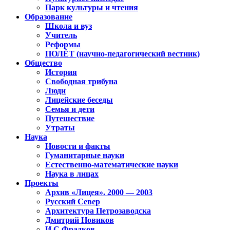
Парк культуры и чтения
Образование
Школа и вуз
Учитель
Реформы
ПОЛЁТ (научно-педагогический вестник)
Общество
История
Свободная трибуна
Люди
Лицейские беседы
Семья и дети
Путешествие
Утраты
Наука
Новости и факты
Гуманитарные науки
Естественно-математические науки
Наука в лицах
Проекты
Архив «Лицея». 2000 — 2003
Русский Север
Архитектура Петрозаводска
Дмитрий Новиков
И.С.Фрадков