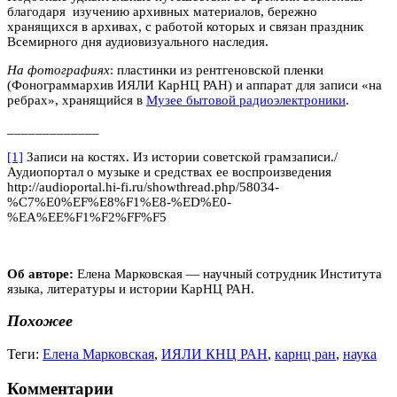
благодаря изучению архивных материалов, бережно
хранящихся в архивах, с работой которых и связан праздник
Всемирного дня аудиовизуального наследия.
На фотографиях
: пластинки из рентгеновской пленки
(Фонограммархив ИЯЛИ КарНЦ РАН) и аппарат для записи «на
ребрах», хранящийся в
Музее бытовой радиоэлектроники
.
_____________
[1]
Записи на костях. Из истории советской грамзаписи./
Аудиопортал о музыке и средствах ее воспроизведения
http://audioportal.hi-fi.ru/showthread.php/58034-
%C7%E0%EF%E8%F1%E8-%ED%E0-
%EA%EE%F1%F2%FF%F5
Об авторе:
Елена Марковская — научный сотрудник Института
языка, литературы и истории КарНЦ РАН.
Похожее
Теги:
Елена Марковская
,
ИЯЛИ КНЦ РАН
,
карнц ран
,
наука
Комментарии