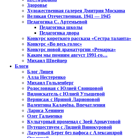
Здоровье
Художественная галерея Дмитрия Москина
Великая Отечественная. 1941 — 1945
Педагогика С. Артемьевой
Педагогика школы
Педагогика двора
Конкурс короткого рассказа «Сестра таланта»
Конкурс «Во весь голос»
Конкурс новой драматургии «Ремарка»
Каким мы помним август 1991-го…
Михаил Швейцер
Блоги
Блог Лицея
Алла Нестеренко
Михаил Гольденберг
Родословная с Юлией Свинцовой
Видоискатель с Юлией Утышевой
Вернисаж с Ириной Ларионовой
Валентина Калачёва. Впечатления
Лариса Хенинен
Олег Гальченко
Культурный променад с Зоей Арнаутовой
Путешествуем с Лидией Винокуровой
Лазурный Берег без пафоса с Александрой