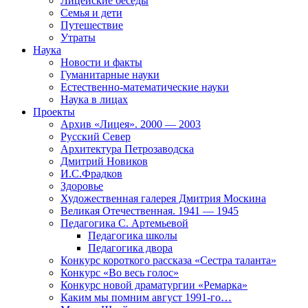
Лицейские беседы
Семья и дети
Путешествие
Утраты
Наука
Новости и факты
Гуманитарные науки
Естественно-математические науки
Наука в лицах
Проекты
Архив «Лицея». 2000 — 2003
Русский Север
Архитектура Петрозаводска
Дмитрий Новиков
И.С.Фрадков
Здоровье
Художественная галерея Дмитрия Москина
Великая Отечественная. 1941 — 1945
Педагогика С. Артемьевой
Педагогика школы
Педагогика двора
Конкурс короткого рассказа «Сестра таланта»
Конкурс «Во весь голос»
Конкурс новой драматургии «Ремарка»
Каким мы помним август 1991-го…