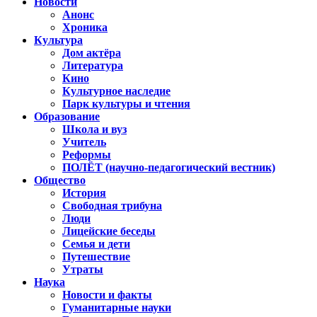
Новости
Анонс
Хроника
Культура
Дом актёра
Литература
Кино
Культурное наследие
Парк культуры и чтения
Образование
Школа и вуз
Учитель
Реформы
ПОЛЁТ (научно-педагогический вестник)
Общество
История
Свободная трибуна
Люди
Лицейские беседы
Семья и дети
Путешествие
Утраты
Наука
Новости и факты
Гуманитарные науки