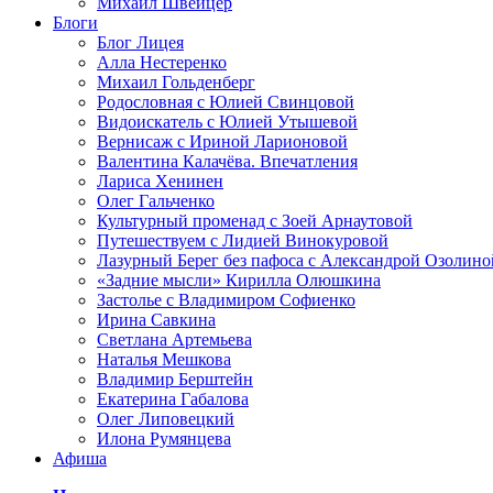
Михаил Швейцер
Блоги
Блог Лицея
Алла Нестеренко
Михаил Гольденберг
Родословная с Юлией Свинцовой
Видоискатель с Юлией Утышевой
Вернисаж с Ириной Ларионовой
Валентина Калачёва. Впечатления
Лариса Хенинен
Олег Гальченко
Культурный променад с Зоей Арнаутовой
Путешествуем с Лидией Винокуровой
Лазурный Берег без пафоса с Александрой Озолино
«Задние мысли» Кирилла Олюшкина
Застолье с Владимиром Софиенко
Ирина Савкина
Светлана Артемьева
Наталья Мешкова
Владимир Берштейн
Екатерина Габалова
Олег Липовецкий
Илона Румянцева
Афиша