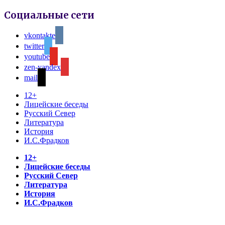
Социальные сети
vkontakte
twitter
youtube
zen-yandex
mail
12+
Лицейские беседы
Русский Север
Литература
История
И.С.Фрадков
12+
Лицейские беседы
Русский Север
Литература
История
И.С.Фрадков