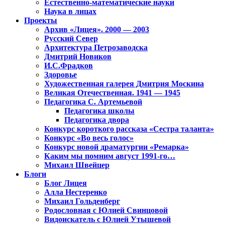
Естественно-математические науки
Наука в лицах
Проекты
Архив «Лицея». 2000 — 2003
Русский Север
Архитектура Петрозаводска
Дмитрий Новиков
И.С.Фрадков
Здоровье
Художественная галерея Дмитрия Москина
Великая Отечественная. 1941 — 1945
Педагогика С. Артемьевой
Педагогика школы
Педагогика двора
Конкурс короткого рассказа «Сестра таланта»
Конкурс «Во весь голос»
Конкурс новой драматургии «Ремарка»
Каким мы помним август 1991-го…
Михаил Швейцер
Блоги
Блог Лицея
Алла Нестеренко
Михаил Гольденберг
Родословная с Юлией Свинцовой
Видоискатель с Юлией Утышевой