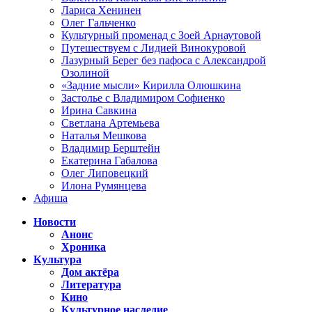
Лариса Хенинен
Олег Гальченко
Культурный променад с Зоей Арнаутовой
Путешествуем с Лидией Винокуровой
Лазурный Берег без пафоса с Александрой
Озолиной
«Задние мысли» Кирилла Олюшкина
Застолье с Владимиром Софиенко
Ирина Савкина
Светлана Артемьева
Наталья Мешкова
Владимир Берштейн
Екатерина Габалова
Олег Липовецкий
Илона Румянцева
Афиша
Новости
Анонс
Хроника
Культура
Дом актёра
Литература
Кино
Культурное наследие