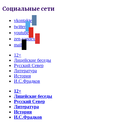
Социальные сети
vkontakte
twitter
youtube
zen-yandex
mail
12+
Лицейские беседы
Русский Север
Литература
История
И.С.Фрадков
12+
Лицейские беседы
Русский Север
Литература
История
И.С.Фрадков