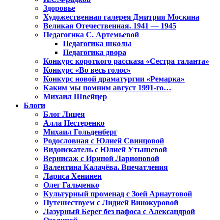
Здоровье
Художественная галерея Дмитрия Москина
Великая Отечественная. 1941 — 1945
Педагогика С. Артемьевой
Педагогика школы
Педагогика двора
Конкурс короткого рассказа «Сестра таланта»
Конкурс «Во весь голос»
Конкурс новой драматургии «Ремарка»
Каким мы помним август 1991-го…
Михаил Швейцер
Блоги
Блог Лицея
Алла Нестеренко
Михаил Гольденберг
Родословная с Юлией Свинцовой
Видоискатель с Юлией Утышевой
Вернисаж с Ириной Ларионовой
Валентина Калачёва. Впечатления
Лариса Хенинен
Олег Гальченко
Культурный променад с Зоей Арнаутовой
Путешествуем с Лидией Винокуровой
Лазурный Берег без пафоса с Александрой