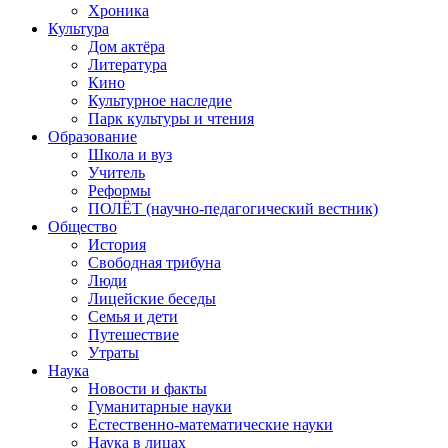
Хроника
Культура
Дом актёра
Литература
Кино
Культурное наследие
Парк культуры и чтения
Образование
Школа и вуз
Учитель
Реформы
ПОЛЁТ (научно-педагогический вестник)
Общество
История
Свободная трибуна
Люди
Лицейские беседы
Семья и дети
Путешествие
Утраты
Наука
Новости и факты
Гуманитарные науки
Естественно-математические науки
Наука в лицах