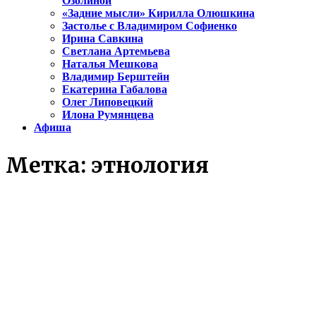
Озолиной
«Задние мысли» Кирилла Олюшкина
Застолье с Владимиром Софиенко
Ирина Савкина
Светлана Артемьева
Наталья Мешкова
Владимир Берштейн
Екатерина Габалова
Олег Липовецкий
Илона Румянцева
Афиша
Метка:
этнология