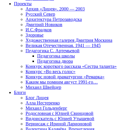
Проекты
Архив «Лицея». 2000 — 2003
Русский Север
Архитектура Петрозаводска
Дмитрий Новиков
И.С.Фрадков
Здоровье
Художественная галерея Дмитрия Москина
Великая Отечественная. 1941 — 1945
Педагогика С. Артемьевой
Педагогика школы
Педагогика двора
Конкурс короткого рассказа «Сестра таланта»
Конкурс «Во весь голос»
Конкурс новой драматургии «Ремарка»
Каким мы помним август 1991-го…
Михаил Швейцер
Блоги
Блог Лицея
Алла Нестеренко
Михаил Гольденберг
Родословная с Юлией Свинцовой
Видоискатель с Юлией Утышевой
Вернисаж с Ириной Ларионовой
Валентина Калачёва. Впечатления