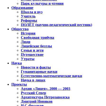
Парк культуры и чтения
Образование
Школа и вуз
Учитель
Реформы
ПОЛЁТ (научно-педагогический вестник)
Общество
История
Свободная трибуна
Люди
Лицейские беседы
Семья и дети
Путешествие
Утраты
Наука
Новости и факты
Гуманитарные науки
Естественно-математические науки
Наука в лицах
Проекты
Архив «Лицея». 2000 — 2003
Русский Север
Архитектура Петрозаводска
Дмитрий Новиков
И.С.Фрадков