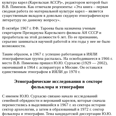
культура карел (Карельская АССР)», редактором которой был
В.В. Пименов. Как отмечали рецензенты: «Эта книга – первая
сводная работа по материальной культуре карел – является
существенным вкладом в довольно скудную этнографическую
литературу по данному вопросу».
В октябре 1967 г. Р.Ф. Тароева была назначена ученым
секретарем Президиума Карельского филиала АН СССР и
проработала на этой должности 6 лет. По ее признанию,
серьезно заниматься научной работой в эти годы у нее не было
возможности.
Таким образом, в 1967 г. успешно работающая в ИЯЛИ
этнографическая группа распалась. На освободившееся в 1966 г.
место В.В. Пименова пришел Ю.Ю. Сурхаско (1929 — 2002),
окончивший в 1964 г. аспирантуру в Москве. Он оставался
единственным этнографом в ИЯЛИ до 1970 г.
Этнографические исследования в секторе
фольклора и этнографии
С именем Ю.Ю. Сурхаско связано начало исследований
семейной обрядности и верований карелов, которые сначала
переместились в выделившийся в 1967 г. из сектора истории
сектор археологии, а затем в образованный в 1972 г. сектор
фольклора и этнографии. Тема кандидатской диссертации Ю.Ю.