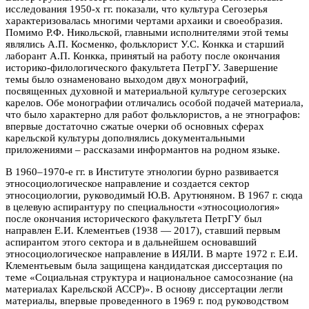
исследования 1950-х гг. показали, что культура Сегозерья
характеризовалась многими чертами архаики и своеобразия.
Помимо Р.Ф. Никольской, главными исполнителями этой темы
являлись А.П. Косменко, фольклорист У.С. Конкка и старший
лаборант А.П. Конкка, принятый на работу после окончания
историко-филологического факультета ПетрГУ. Завершение
темы было ознаменовано выходом двух монографий,
посвященных духовной и материальной культуре сегозерских
карелов. Обе монографии отличались особой подачей материала,
что было характерно для работ фольклористов, а не этнографов:
впервые достаточно сжатые очерки об основных сферах
карельской культуры дополнялись документальными
приложениями – рассказами информантов на родном языке.
В 1960–1970-е гг. в Институте этнологии бурно развивается
этносоциологическое направление и создается сектор
этносоциологии, руководимый Ю.В. Арутюняном. В 1967 г. сюда
в целевую аспирантуру по специальности «этносоциология»
после окончания исторического факультета ПетрГУ был
направлен Е.И. Клементьев (1938 — 2017), ставший первым
аспирантом этого сектора и в дальнейшем основавший
этносоциологическое направление в ИЯЛИ. В марте 1972 г. Е.И.
Клементьевым была защищена кандидатская диссертация по
теме «Социальная структура и национальное самосознание (на
материалах Карельской АССР)». В основу диссертации легли
материалы, впервые проведенного в 1969 г. под руководством