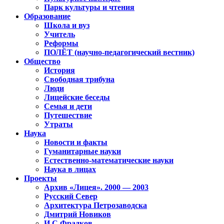
Парк культуры и чтения
Образование
Школа и вуз
Учитель
Реформы
ПОЛЁТ (научно-педагогический вестник)
Общество
История
Свободная трибуна
Люди
Лицейские беседы
Семья и дети
Путешествие
Утраты
Наука
Новости и факты
Гуманитарные науки
Естественно-математические науки
Наука в лицах
Проекты
Архив «Лицея». 2000 — 2003
Русский Север
Архитектура Петрозаводска
Дмитрий Новиков
И.С.Фрадков