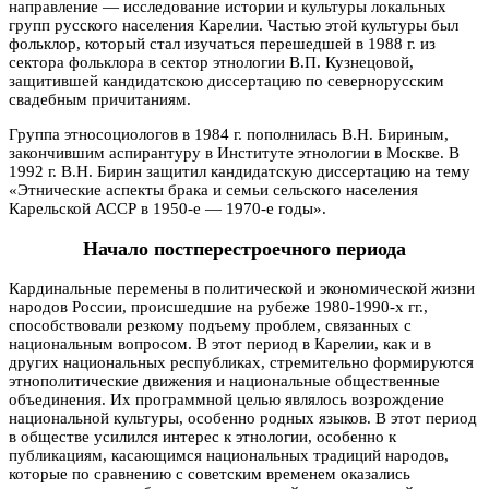
направление — исследование истории и культуры локальных
групп русского населения Карелии. Частью этой культуры был
фольклор, который стал изучаться перешедшей в 1988 г. из
сектора фольклора в сектор этнологии В.П. Кузнецовой,
защитившей кандидатскою диссертацию по севернорусским
свадебным причитаниям.
Группа этносоциологов в 1984 г. пополнилась В.Н. Бириным,
закончившим аспирантуру в Институте этнологии в Москве. В
1992 г. В.Н. Бирин защитил кандидатскую диссертацию на тему
«Этнические аспекты брака и семьи сельского населения
Карельской АССР в 1950-е — 1970-е годы».
Начало постперестроечного периода
Кардинальные перемены в политической и экономической жизни
народов России, происшедшие на рубеже 1980-1990-х гг.,
способствовали резкому подъему проблем, связанных с
национальным вопросом. В этот период в Карелии, как и в
других национальных республиках, стремительно формируются
этнополитические движения и национальные общественные
объединения. Их программной целью являлось возрождение
национальной культуры, особенно родных языков. В этот период
в обществе усилился интерес к этнологии, особенно к
публикациям, касающимся национальных традиций народов,
которые по сравнению с советским временем оказались