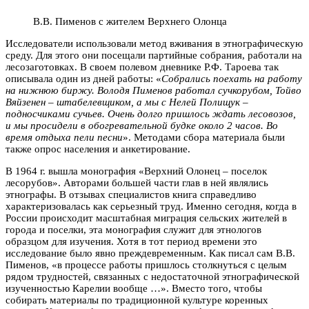
В.В. Пименов с жителем Верхнего Олонца
Исследователи использовали метод вживания в этнографическую
среду. Для этого они посещали партийные собрания, работали на
лесозаготовках. В своем полевом дневнике Р.Ф. Тароева так
описывала один из дней работы: «
Собрались поехать на работу
на нижнюю биржу. Володя Пименов работал сучкорубом, Тойво
Вяйзенен – штабелевщиком, а мы с Нелей Полищук –
подносчиками сучьев. Очень долго пришлось ждать лесовозов,
и мы просидели в обогревательной будке около 2 часов. Во
время отдыха пели песни
». Методами сбора материала были
также опрос населения и анкетирование.
В 1964 г. вышла монография «Верхний Олонец – поселок
лесорубов». Авторами большей части глав в ней являлись
этнографы. В отзывах специалистов книга справедливо
характеризовалась как серьезный труд. Именно сегодня, когда в
России происходит масштабная миграция сельских жителей в
города и поселки, эта монография служит для этнологов
образцом для изучения. Хотя в тот период времени это
исследование было явно преждевременным. Как писал сам В.В.
Пименов, «в процессе работы пришлось столкнуться с целым
рядом трудностей, связанных с недостаточной этнографической
изученностью Карелии вообще …». Вместо того, чтобы
собирать материалы по традиционной культуре коренных