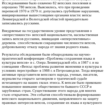
Исследованиями было охвачено 82 вепсских поселения и
опрошено 780 вепсов. Выяснилось, что при проведении
переписей 1970 и 1979 гг. допускались грубейшие нарушения,
инициированные вышестоящими органами власти: вепсы
Ленинградской и Вологодской областей принудительно
записывались русскими.
Внедряемые на государственном уровне представления о
«непрестижности» вепсской национальности, насильственная
запись вепсов русскими, ликвидация «неперспективных»
деревень способствовали сокращению численности вепсов,
добровольному отказу народа от знания родного языка.
Результаты обследования были обнародованы на научно-
практической конференции «Проблемы сохранения языка и
культуры вепсов» в с. Озера Ленинградской обл. в 1987 г. и на
совещании «Вепсы: проблемы развития экономики и культуры в
условиях перестройки» в 1988 г. в Петрозаводске. Тогда впервые
активные представители вепсского народа, ученые, писатели,
журналисты открыто заговорили о трагической судьбе
исчезающего на наших глазах этноса. К вепсам было приковано
повышенное внимание общественности бывшего СССР и
зарубежных стран. Существование этого народа для многих
стало открытием. Эти события способствовали формированию
вепсского национального движения, направленного на защиту
правовых интересов вепсов, сохранение их языка и культурного