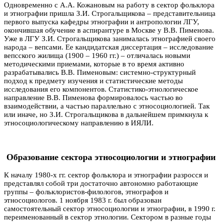
Одновременно с А.А. Кожановым на работу в сектор фольклора
и этнографии пришла З.И. Строгальщикова – представительница
первого выпуска кафедры этнографии и антропологии ЛГУ,
окончившая обучение в аспирантуре в Москве у В.В. Пименова.
Уже в ЛГУ З.И. Строгальщикова занималась этнографией своего
народа – вепсами. Ее кандидатская диссертация – исследование
вепсского жилища (1900 – 1960 гг.) – отличалась новыми
методическими приемами, которые в то время активно
разрабатывались В.В. Пименовым: системно-структурный
подход к предмету изучения и статистические методы
исследования его компонентов. Статистико-этнологическое
направление В.В. Пименова формировалось частью во
взаимодействии, а частью параллельно с этносоциологией. Так
или иначе, но З.И. Строгальщикова в дальнейшем примкнула к
этносоциологическому направлению в ИЯЛИ.
Образование сектора этносоциологии и этнографии
К началу 1980-х гг. сектор фольклора и этнографии разросся и
представлял собой три достаточно автономно работающие
группы – фольклористов-филологов, этнографов и
этносоциологов. 1 ноября 1983 г. был образован
самостоятельный сектор этносоциологии и этнографии, в 1990 г.
переименованный в сектор этнологии. Сектором в разные годы