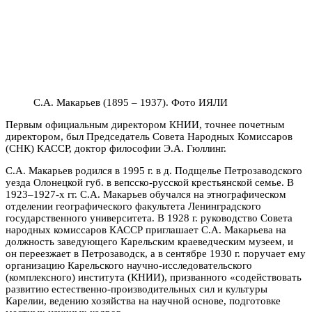
С.А. Макарьев (1895 – 1937). Фото ИЯЛИ
Первым официальным директором КНИИ, точнее почетным
директором, был Председатель Совета Народных Комиссаров
(СНК) КАССР, доктор философии Э.А. Гюллинг.
С.А. Макарьев родился в 1995 г. в д. Подщелье Петрозаводского
уезда Олонецкой губ. в вепсско-русской крестьянской семье. В
1923–1927-х гг. С.А. Макарьев обучался на этнографическом
отделении географического факультета Ленинградского
государственного университета. В 1928 г. руководство Совета
народных комиссаров КАССР приглашает С.А. Макарьева на
должность заведующего Карельским краеведческим музеем, и
он переезжает в Петрозаводск, а в сентябре 1930 г. поручает ему
организацию Карельского научно-исследовательского
(комплексного) института (КНИИ), призванного «содействовать
развитию естественно-производительных сил и культуры
Карелии, ведению хозяйства на научной основе, подготовке