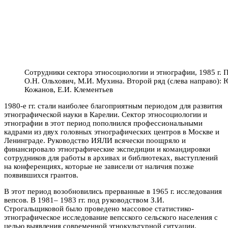
Сотрудники сектора этносоциологии и этнографии, 1985 г. 
О.Н. Ольхович, М.И. Мухина. Второй ряд (слева направо): Ю
Кожанов, Е.И. Клементьев
1980-е гг. стали наиболее благоприятным периодом для развития
этнографической науки в Карелии. Сектор этносоциологии и
этнографии в этот период пополнился профессиональными
кадрами из двух головных этнографических центров в Москве и
Ленинграде. Руководство ИЯЛИ всячески поощряло и
финансировало этнографические экспедиции и командировки
сотрудников для работы в архивах и библиотеках, выступлений
на конференциях, которые не зависели от наличия позже
появившихся грантов.
В этот период возобновились прерванные в 1965 г. исследования
вепсов. В 1981– 1983 гг. под руководством З.И.
Строгальщиковой было проведено массовое статистико-
этнографическое исследование вепсского сельского населения с
целью выявления современной этнокультурной ситуации.