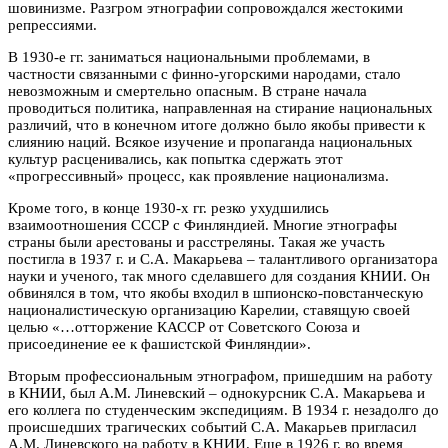
шовинизме. Разгром этнографии сопровождался жестокими
репрессиями.
В 1930-е гг. заниматься национальными проблемами, в
частности связанными с финно-угорскими народами, стало
невозможным и смертельно опасным. В стране начала
проводиться политика, направленная на стирание национальных
различий, что в конечном итоге должно было якобы привести к
слиянию наций. Всякое изучение и пропаганда национальных
культур расценивались, как попытка сдержать этот
«прогрессивный» процесс, как проявление национализма.
Кроме того, в конце 1930-х гг. резко ухудшились
взаимоотношения СССР с Финляндией. Многие этнографы
страны были арестованы и расстреляны. Такая же участь
постигла в 1937 г. и С.А. Макарьева – талантливого организатора
науки и ученого, так много сделавшего для создания КНИИ. Он
обвинялся в том, что якобы входил в шпионско-повстанческую
националистическую организацию Карелии, ставящую своей
целью «…отторжение КАССР от Советского Союза и
присоединение ее к фашистской Финляндии».
Вторым профессиональным этнографом, пришедшим на работу
в КНИИ, был А.М. Линевский – однокурсник С.А. Макарьева и
его коллега по студенческим экспедициям. В 1934 г. незадолго до
происшедших трагических событий С.А. Макарьев пригласил
А.М. Линевского на работу в КНИИ. Еще в 1926 г. во время