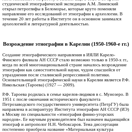
студенческой этнографической экспедиции А.М. Линевский
открыл петроглифы в Беломорье, которые круто поменяли
направление его исследований от этнографии к археологии. В
течение 20 лет работы в Институте он в основном занимался
археологией и литературной деятельностью.
Возрождение этнографии в Карелии (1950-1960-е гг.)
Создание этнографического направления в ИЯЛИ Карело-
Финского филиала АН СССР стало возможно только в 1950-х гг.,
когда по всей многонациональной стране началось возрождение
этнографии как самостоятельной науки, чудом спасшейся от
упразднения после сталинской репрессивной политики.
Основательницей этнографической науки в Карелии является Р.Ф.
Никольская (Тароева) (1927 — 2009).
Р.Ф. Тароева родилась в семье карелов-людиков в с. Мунозеро. В
1951 г. после окончания исторического факультета
Петрозаводского государственного университета (ПетрГУ) была
направлена в аспирантуру Института этнографии АН СССР (ИЭ)
в Москву по специальности «этнография финно-угорских
народов». Ее научным руководителем был назначен выдающийся
этнограф и антрополог Н.Н. Чебоксаров. Тема диссертации
постепенно приобрела название «Материальная культура