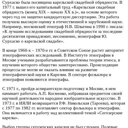
Сурхаско была посвящена карельской свадебной обрядности. В
1977 г. вышел его капитальный труд «Карельская свадебная
обрядность (конец XIX – начало ХХ в.)», на основе которого
через год он защитил кандидатскую диссертацию. Эта работа
получила высокую оценку в отечественной и зарубежной науке.
Например, московский этнограф Н.В. Шлыгина в 1990 г. писала:
«К лучшим исследованиям свадебной обрядности за последние
десятилетия принадлежит, несомненно, монография Ю.
Сурхаско о карельской свадьбе».
В конце 1960-х – 1970-е гг. в Советском Союзе растет авторитет
этнографических исследований. В Институте этнографии в
Москве учеными разрабатываются проблемы теории этноса, в
изучении которого общество заинтересовано. Происходящие
процессы не могли не оказать влияние на развитие
этнографической науки в Карелии. В секторе фольклора и
этнографии появляются этнографы.
С 1971 г., пройдя аспирантскую подготовку в Москве, в нем
начинает работать А.П. Косменко, избравшая предметом своей
научной деятельности народное изобразительное искусство. В
1973 г. в ИЯЛИ возвращается Р.Ф. Никольская (Тароева), которая
с 1977 по 1982 гг. возглавляет сектор фольклора и этнографии.
Она включается в работу над коллективной темой «Сегозерские
карелы».
Выбор группы сегозерских карелов не был случаен. Полевые