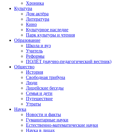
Хроника
Культура
Дом актёра
Литература
Кино
Культурное наследие
Парк культуры и чтения
Образование
Школа и вуз
Учитель
Реформы
ПОЛЁТ (научно-педагогический вестник)
Общество
История
Свободная трибуна
Люди
Лицейские беседы
Семья и дети
Путешествие
Утраты
Наука
Новости и факты
Гуманитарные науки
Естественно-математические науки
Наука в лицах