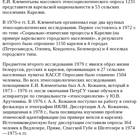
Е.И. Клементьева массового этносоциологического опроса 1231
представителя карельской национальности в 53 сельских
поселениях Карелии.
В 1970-е гг. Е.И. Клементьев организовал еще два крупных
этносоциологических исследования. Первое состоялось в 1972 г.
по теме «Социально-этнические процессы в Карелии (на
примере карельского городского населения)», в результате
которого было опрошено 1150 карелов в 4 городах
(Петрозаводск, Олонец, Кондопога, Беломорск) и 4 поселках
городского типа.
Предметом второго исследования 1979 г. явился образ жизни
белорусов, русских и карелов, проживающих в 27 сельских
населенных пунктах КАССР. Опросами было охвачено 1504
человека. Во всех этносоциологических исследованиях
помощником Е.И. Клементьева был А.А. Кожанов, который в
1973 – 1976 гг. после окончания ПетрГУ также обучался в
аспирантуре по специальности «этносоциология» у Ю.В.
Арутюняна. В 1976 г. А.А. Кожанов поступил на работу в сектор
фольклора и этнографии ИЯЛИ. Диссертация А.А. Кожанова,
защищенная в 1978 г., была посвящена изучению проблем
этнической идентификации (на примере вепсов и карелов).
Источниковедческую базу диссертации составили опросы 364
человек в Ведлозере, Пряже, Спасской Губе и Шелтозере в 1974
—1975-х гг.