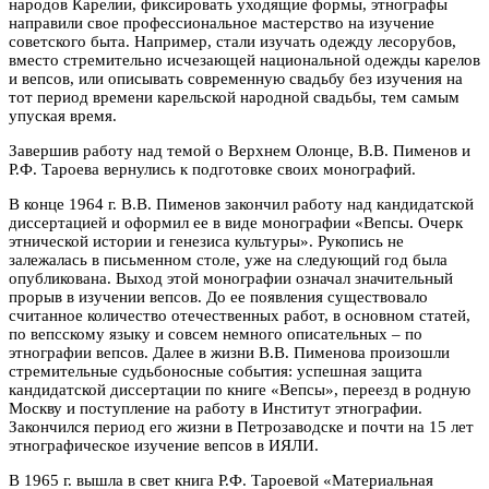
народов Карелии, фиксировать уходящие формы, этнографы
направили свое профессиональное мастерство на изучение
советского быта. Например, стали изучать одежду лесорубов,
вместо стремительно исчезающей национальной одежды карелов
и вепсов, или описывать современную свадьбу без изучения на
тот период времени карельской народной свадьбы, тем самым
упуская время.
Завершив работу над темой о Верхнем Олонце, В.В. Пименов и
Р.Ф. Тароева вернулись к подготовке своих монографий.
В конце 1964 г. В.В. Пименов закончил работу над кандидатской
диссертацией и оформил ее в виде монографии «Вепсы. Очерк
этнической истории и генезиса культуры». Рукопись не
залежалась в письменном столе, уже на следующий год была
опубликована. Выход этой монографии означал значительный
прорыв в изучении вепсов. До ее появления существовало
считанное количество отечественных работ, в основном статей,
по вепсскому языку и совсем немного описательных – по
этнографии вепсов. Далее в жизни В.В. Пименова произошли
стремительные судьбоносные события: успешная защита
кандидатской диссертации по книге «Вепсы», переезд в родную
Москву и поступление на работу в Институт этнографии.
Закончился период его жизни в Петрозаводске и почти на 15 лет
этнографическое изучение вепсов в ИЯЛИ.
В 1965 г. вышла в свет книга Р.Ф. Тароевой «Материальная