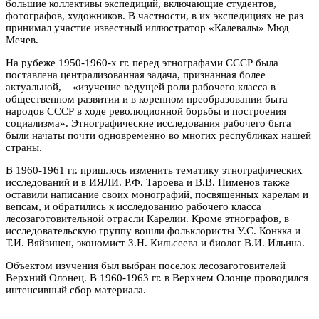
большие коллективы экспедиций, включающие студентов,
фотографов, художников. В частности, в их экспедициях не раз
принимал участие известный иллюстратор «Калевалы» Мюд
Мечев.
На рубеже 1950-1960-х гг. перед этнографами СССР была
поставлена централизованная задача, признанная более
актуальной, – «изучение ведущей роли рабочего класса в
общественном развитии и в коренном преобразовании быта
народов СССР в ходе революционной борьбы и построения
социализма». Этнографические исследования рабочего быта
были начаты почти одновременно во многих республиках нашей
страны.
В 1960-1961 гг. пришлось изменить тематику этнографических
исследований и в ИЯЛИ. Р.Ф. Тароева и В.В. Пименов также
оставили написание своих монографий, посвященных карелам и
вепсам, и обратились к исследованию рабочего класса
лесозаготовительной отрасли Карелии. Кроме этнографов, в
исследовательскую группу вошли фольклористы У.С. Конкка и
Т.И. Вяйзинен, экономист З.Н. Кильсеева и биолог В.И. Ильина.
Объектом изучения был выбран поселок лесозаготовителей
Верхний Олонец
. В 1960-1963 гг. в Верхнем Олонце проводился
интенсивный сбор материала.