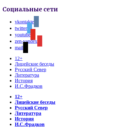
Социальные сети
vkontakte
twitter
youtube
zen-yandex
mail
12+
Лицейские беседы
Русский Север
Литература
История
И.С.Фрадков
12+
Лицейские беседы
Русский Север
Литература
История
И.С.Фрадков