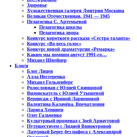
Здоровье
Художественная галерея Дмитрия Москина
Великая Отечественная. 1941 — 1945
Педагогика С. Артемьевой
Педагогика школы
Педагогика двора
Конкурс короткого рассказа «Сестра таланта»
Конкурс «Во весь голос»
Конкурс новой драматургии «Ремарка»
Каким мы помним август 1991-го…
Михаил Швейцер
Блоги
Блог Лицея
Алла Нестеренко
Михаил Гольденберг
Родословная с Юлией Свинцовой
Видоискатель с Юлией Утышевой
Вернисаж с Ириной Ларионовой
Валентина Калачёва. Впечатления
Лариса Хенинен
Олег Гальченко
Культурный променад с Зоей Арнаутовой
Путешествуем с Лидией Винокуровой
Лазурный Берег без пафоса с Александрой