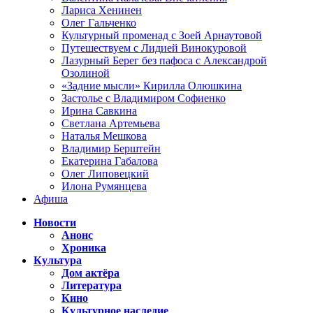
Лариса Хенинен
Олег Гальченко
Культурный променад с Зоей Арнаутовой
Путешествуем с Лидией Винокуровой
Лазурный Берег без пафоса с Александрой
Озолиной
«Задние мысли» Кирилла Олюшкина
Застолье с Владимиром Софиенко
Ирина Савкина
Светлана Артемьева
Наталья Мешкова
Владимир Берштейн
Екатерина Габалова
Олег Липовецкий
Илона Румянцева
Афиша
Новости
Анонс
Хроника
Культура
Дом актёра
Литература
Кино
Культурное наследие