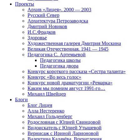
Проекты
Архив «Лицея». 2000 — 2003
Русский Север
Архитектура Петрозаводска
Дмитрий Новиков
И.С.Фрадков
Здоровье
Художественная галерея Дмитрия Москина
Великая Отечественная. 1941 — 1945
Педагогика С. Артемьевой
Педагогика школы
Педагогика двора
Конкурс короткого рассказа «Сестра таланта»
Конкурс «Во весь голос»
Конкурс новой драматургии «Ремарка»
Каким мы помним август 1991-го…
Михаил Швейцер
Блоги
Блог Лицея
Алла Нестеренко
Михаил Гольденберг
Родословная с Юлией Свинцовой
Видоискатель с Юлией Утышевой
Вернисаж с Ириной Ларионовой
Валентина Калачёва. Впечатления