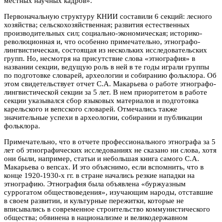
местных научных кадров».
Первоначальную структуру КНИИ составили 6 секций: лесного
хозяйства; сельскохозяйственная; развития естественных
производительных сил; социально-экономическая; историко-
революционная и, что особенно примечательно, этнографо-
лингвистическая, состоящая из нескольких исследовательских
групп. Но, несмотря на присутствие слова «этнография» в
названии секции, ведущую роль в ней в те годы играли группы
по подготовке словарей, археологии и собиранию фольклора. Об
этом свидетельствует отчет С.А. Макарьева о работе этнографо-
лингвистической секции за 5 лет. В нем приоритетом в работе
секции указывался сбор языковых материалов и подготовка
карельского и вепсского словарей. Отмечались также
значительные успехи в археологии, собирании и публикации
фольклора.
Примечательно, что в отчете профессионального этнографа за 5
лет об этнографических исследованиях не сказано ни слова, хотя
они были, например, статьи и небольшая книга самого С.А.
Макарьева о вепсах. И это объяснимо, если вспомнить, что в
конце 1920-1930-х гг. в стране начались резкие нападки на
этнографию. Этнография была объявлена «буржуазным
суррогатом обществоведения», изучающим народы, отставшие
в своем развитии, и культурные пережитки, которые не
вписывались в современное строительство коммунистического
общества; обвинена в национализме и великодержавном