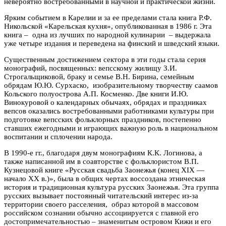
невероятно востребованными в научной и практической жизни.
Ярким событием в Карелии и за ее пределами стала книга Р.Ф.
Никольской «Карельская кухня», опубликованная в 1986 г. Эта
книга – одна из лучших по народной кулинарии – выдержала
уже четыре издания и переведена на финский и шведский языки.
Существенным достижением сектора в эти годы стала серия
монографий, посвященных: вепсскому жилищу З.И.
Строгальщиковой, браку и семье В.Н. Бирина, семейным
обрядам Ю.Ю. Сурхаско, изобразительному творчеству саамов
Кольского полуострова А.П. Косменко. Две книги И.Ю.
Винокуровой о календарных обычаях, обрядах и праздниках
вепсов оказались востребованными работниками культуры при
подготовке вепсских фольклорных праздников, постепенно
ставших ежегодными и играющих важную роль в национальном
воспитании и сплочении народа.
В 1990-е гг., благодаря двум монографиям К.К. Логинова, а
также написанной им в соавторстве с фольклористом В.П.
Кузнецовой книге «Русская свадьба Заонежья (конец XIX —
начало XX в.)», была в общих чертах воссоздана этническая
история и традиционная культура
русских Заонежья. Эта группа
русских вызывает поcтоянный читательский интерес из-за
территории своего расселения, образ которой в массовом
российском сознании обычно ассоциируется с главной его
достопримечательностью – знаменитым островом Кижи и его