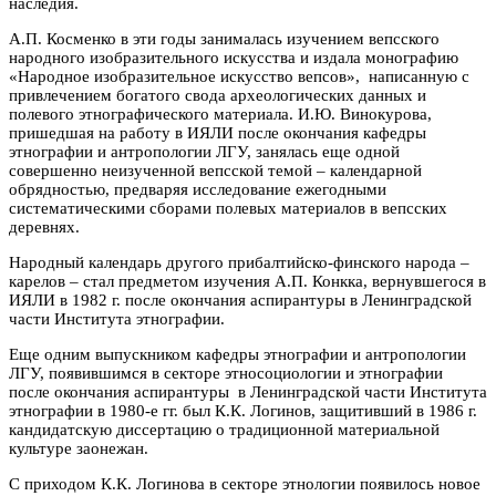
наследия.
А.П. Косменко в эти годы занималась изучением вепсского
народного изобразительного искусства и издала монографию
«Народное изобразительное искусство вепсов», написанную с
привлечением богатого свода археологических данных и
полевого этнографического материала. И.Ю. Винокурова,
пришедшая на работу в ИЯЛИ после окончания кафедры
этнографии и антропологии ЛГУ, занялась еще одной
совершенно неизученной вепсской темой – календарной
обрядностью, предваряя исследование ежегодными
систематическими сборами полевых материалов в вепсских
деревнях.
Народный календарь другого прибалтийско-финского народа –
карелов – стал предметом изучения А.П. Конкка, вернувшегося в
ИЯЛИ в 1982 г. после окончания аспирантуры в Ленинградской
части Института этнографии.
Еще одним выпускником кафедры этнографии и антропологии
ЛГУ, появившимся в секторе этносоциологии и этнографии
после окончания аспирантуры в Ленинградской части Института
этнографии в 1980-е гг. был К.К. Логинов, защитивший в 1986 г.
кандидатскую диссертацию о традиционной материальной
культуре заонежан.
С приходом К.К. Логинова в секторе этнологии появилось новое