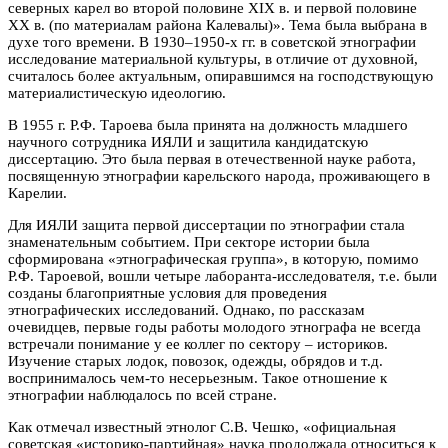
северных карел во второй половине XIX в. и первой половине
XX в. (по материалам района Калевалы)». Тема была выбрана в
духе того времени. В 1930–1950-х гг. в советской этнографии
исследование материальной культуры, в отличие от духовной,
считалось более актуальным, опиравшимся на господствующую
материалистическую идеологию.
В 1955 г. Р.Ф. Тароева была принята на должность младшего
научного сотрудника ИЯЛИ и защитила кандидатскую
диссертацию. Это была первая в отечественной науке работа,
посвященную этнографии карельского народа, проживающего в
Карелии.
Для ИЯЛИ защита первой диссертации по этнографии стала
знаменательным событием. При секторе истории была
сформирована «этнографическая группа», в которую, помимо
Р.Ф. Тароевой, вошли четыре лаборанта-исследователя, т.е. были
созданы благоприятные условия для проведения
этнографических исследований. Однако, по рассказам
очевидцев, первые годы работы молодого этнографа не всегда
встречали понимание у ее коллег по сектору – историков.
Изучение старых лодок, повозок, одежды, обрядов и т.д.
воспринималось чем-то несерьезным. Такое отношение к
этнографии наблюдалось по всей стране.
Как отмечал известный этнолог С.В. Чешко, «официальная
советская «историко-партийная» наука продолжала относиться к