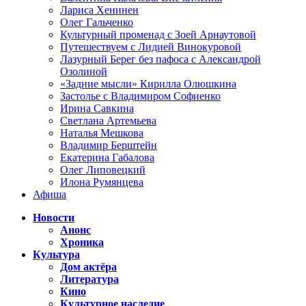
Лариса Хенинен
Олег Гальченко
Культурный променад с Зоей Арнаутовой
Путешествуем с Лидией Винокуровой
Лазурный Берег без пафоса с Александрой
Озолиной
«Задние мысли» Кирилла Олюшкина
Застолье с Владимиром Софиенко
Ирина Савкина
Светлана Артемьева
Наталья Мешкова
Владимир Берштейн
Екатерина Габалова
Олег Липовецкий
Илона Румянцева
Афиша
Новости
Анонс
Хроника
Культура
Дом актёра
Литература
Кино
Культурное наследие