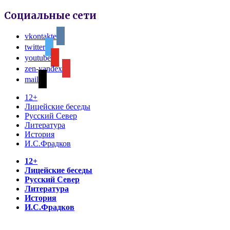
Социальные сети
vkontakte
twitter
youtube
zen-yandex
mail
12+
Лицейские беседы
Русский Север
Литература
История
И.С.Фрадков
12+
Лицейские беседы
Русский Север
Литература
История
И.С.Фрадков