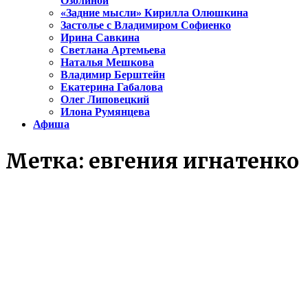
Озолиной
«Задние мысли» Кирилла Олюшкина
Застолье с Владимиром Софиенко
Ирина Савкина
Светлана Артемьева
Наталья Мешкова
Владимир Берштейн
Екатерина Габалова
Олег Липовецкий
Илона Румянцева
Афиша
Метка:
евгения игнатенко