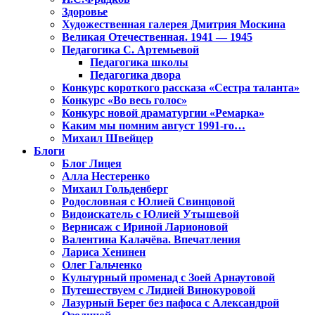
Здоровье
Художественная галерея Дмитрия Москина
Великая Отечественная. 1941 — 1945
Педагогика С. Артемьевой
Педагогика школы
Педагогика двора
Конкурс короткого рассказа «Сестра таланта»
Конкурс «Во весь голос»
Конкурс новой драматургии «Ремарка»
Каким мы помним август 1991-го…
Михаил Швейцер
Блоги
Блог Лицея
Алла Нестеренко
Михаил Гольденберг
Родословная с Юлией Свинцовой
Видоискатель с Юлией Утышевой
Вернисаж с Ириной Ларионовой
Валентина Калачёва. Впечатления
Лариса Хенинен
Олег Гальченко
Культурный променад с Зоей Арнаутовой
Путешествуем с Лидией Винокуровой
Лазурный Берег без пафоса с Александрой