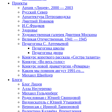
Проекты
Архив «Лицея». 2000 — 2003
Русский Север
Архитектура Петрозаводска
Дмитрий Новиков
И.С.Фрадков
Здоровье
Художественная галерея Дмитрия Москина
Великая Отечественная. 1941 — 1945
Педагогика С. Артемьевой
Педагогика школы
Педагогика двора
Конкурс короткого рассказа «Сестра таланта»
Конкурс «Во весь голос»
Конкурс новой драматургии «Ремарка»
Каким мы помним август 1991-го…
Михаил Швейцер
Блоги
Блог Лицея
Алла Нестеренко
Михаил Гольденберг
Родословная с Юлией Свинцовой
Видоискатель с Юлией Утышевой
Вернисаж с Ириной Ларионовой
Валентина Калачёва. Впечатления