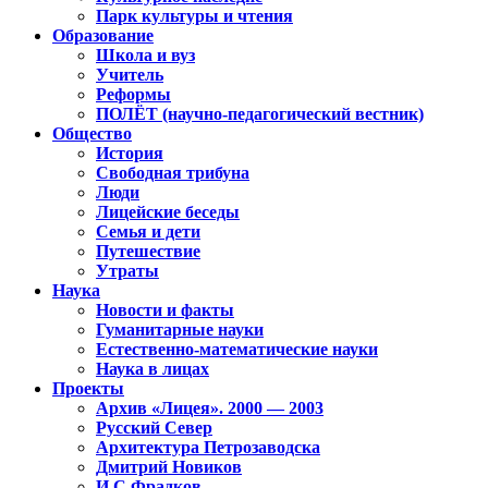
Парк культуры и чтения
Образование
Школа и вуз
Учитель
Реформы
ПОЛЁТ (научно-педагогический вестник)
Общество
История
Свободная трибуна
Люди
Лицейские беседы
Семья и дети
Путешествие
Утраты
Наука
Новости и факты
Гуманитарные науки
Естественно-математические науки
Наука в лицах
Проекты
Архив «Лицея». 2000 — 2003
Русский Север
Архитектура Петрозаводска
Дмитрий Новиков
И.С.Фрадков