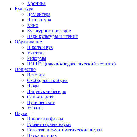
Хроника
Культура
Дом актёра
Литература
Кино
Культурное наследие
Парк культуры и чтения
Образование
Школа и вуз
Учитель
Реформы
ПОЛЁТ (научно-педагогический вестник)
Общество
История
Свободная трибуна
Люди
Лицейские беседы
Семья и дети
Путешествие
Утраты
Наука
Новости и факты
Гуманитарные науки
Естественно-математические науки
Наука в лицах