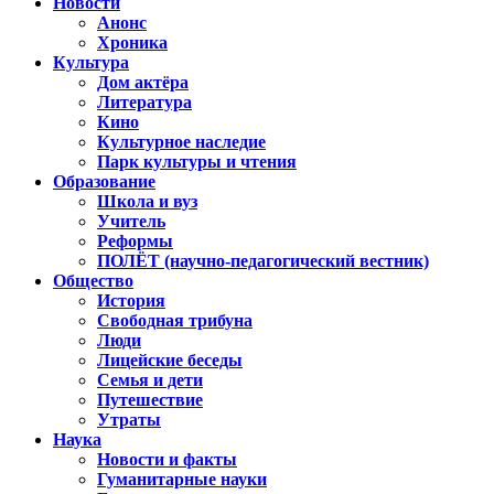
Новости
Анонс
Хроника
Культура
Дом актёра
Литература
Кино
Культурное наследие
Парк культуры и чтения
Образование
Школа и вуз
Учитель
Реформы
ПОЛЁТ (научно-педагогический вестник)
Общество
История
Свободная трибуна
Люди
Лицейские беседы
Семья и дети
Путешествие
Утраты
Наука
Новости и факты
Гуманитарные науки