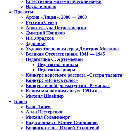
Естественно-математические науки
Наука в лицах
Проекты
Архив «Лицея». 2000 — 2003
Русский Север
Архитектура Петрозаводска
Дмитрий Новиков
И.С.Фрадков
Здоровье
Художественная галерея Дмитрия Москина
Великая Отечественная. 1941 — 1945
Педагогика С. Артемьевой
Педагогика школы
Педагогика двора
Конкурс короткого рассказа «Сестра таланта»
Конкурс «Во весь голос»
Конкурс новой драматургии «Ремарка»
Каким мы помним август 1991-го…
Михаил Швейцер
Блоги
Блог Лицея
Алла Нестеренко
Михаил Гольденберг
Родословная с Юлией Свинцовой
Видоискатель с Юлией Утышевой