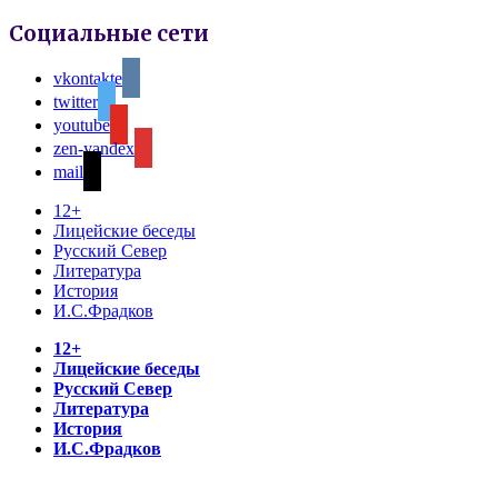
Социальные сети
vkontakte
twitter
youtube
zen-yandex
mail
12+
Лицейские беседы
Русский Север
Литература
История
И.С.Фрадков
12+
Лицейские беседы
Русский Север
Литература
История
И.С.Фрадков