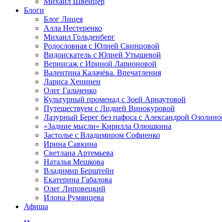
Михаил Швейцер
Блоги
Блог Лицея
Алла Нестеренко
Михаил Гольденберг
Родословная с Юлией Свинцовой
Видоискатель с Юлией Утышевой
Вернисаж с Ириной Ларионовой
Валентина Калачёва. Впечатления
Лариса Хенинен
Олег Гальченко
Культурный променад с Зоей Арнаутовой
Путешествуем с Лидией Винокуровой
Лазурный Берег без пафоса с Александрой Озолино
«Задние мысли» Кирилла Олюшкина
Застолье с Владимиром Софиенко
Ирина Савкина
Светлана Артемьева
Наталья Мешкова
Владимир Берштейн
Екатерина Габалова
Олег Липовецкий
Илона Румянцева
Афиша