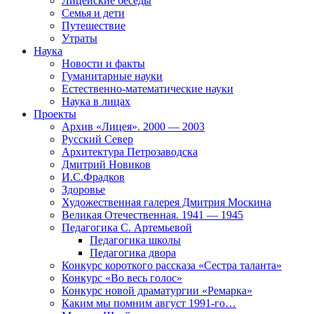
Лицейские беседы
Семья и дети
Путешествие
Утраты
Наука
Новости и факты
Гуманитарные науки
Естественно-математические науки
Наука в лицах
Проекты
Архив «Лицея». 2000 — 2003
Русский Север
Архитектура Петрозаводска
Дмитрий Новиков
И.С.Фрадков
Здоровье
Художественная галерея Дмитрия Москина
Великая Отечественная. 1941 — 1945
Педагогика С. Артемьевой
Педагогика школы
Педагогика двора
Конкурс короткого рассказа «Сестра таланта»
Конкурс «Во весь голос»
Конкурс новой драматургии «Ремарка»
Каким мы помним август 1991-го…