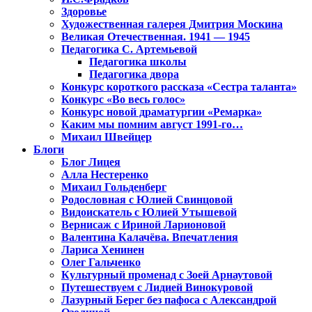
Здоровье
Художественная галерея Дмитрия Москина
Великая Отечественная. 1941 — 1945
Педагогика С. Артемьевой
Педагогика школы
Педагогика двора
Конкурс короткого рассказа «Сестра таланта»
Конкурс «Во весь голос»
Конкурс новой драматургии «Ремарка»
Каким мы помним август 1991-го…
Михаил Швейцер
Блоги
Блог Лицея
Алла Нестеренко
Михаил Гольденберг
Родословная с Юлией Свинцовой
Видоискатель с Юлией Утышевой
Вернисаж с Ириной Ларионовой
Валентина Калачёва. Впечатления
Лариса Хенинен
Олег Гальченко
Культурный променад с Зоей Арнаутовой
Путешествуем с Лидией Винокуровой
Лазурный Берег без пафоса с Александрой