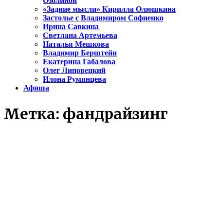
Озолиной
«Задние мысли» Кирилла Олюшкина
Застолье с Владимиром Софиенко
Ирина Савкина
Светлана Артемьева
Наталья Мешкова
Владимир Берштейн
Екатерина Габалова
Олег Липовецкий
Илона Румянцева
Афиша
Метка:
фандрайзинг