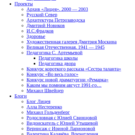
Проекты
Архив «Лицея». 2000 — 2003
Русский Север
Архитектура Петрозаводска
Дмитрий Новиков
И.С.Фрадков
Здоровье
Художественная галерея Дмитрия Москина
Великая Отечественная. 1941 — 1945
Педагогика С. Артемьевой
Педагогика школы
Педагогика двора
Конкурс короткого рассказа «Сестра таланта»
Конкурс «Во весь голос»
Конкурс новой драматургии «Ремарка»
Каким мы помним август 1991-го…
Михаил Швейцер
Блоги
Блог Лицея
Алла Нестеренко
Михаил Гольденберг
Родословная с Юлией Свинцовой
Видоискатель с Юлией Утышевой
Вернисаж с Ириной Ларионовой
Валентина Калачёва. Впечатления