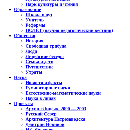
Парк культуры и чтения
Образование
Школа и вуз
Учитель
Реформы
ПОЛЁТ (научно-педагогический вестник)
Общество
История
Свободная трибуна
Люди
Лицейские беседы
Семья и дети
Путешествие
Утраты
Наука
Новости и факты
Гуманитарные науки
Естественно-математические науки
Наука в лицах
Проекты
Архив «Лицея». 2000 — 2003
Русский Север
Архитектура Петрозаводска
Дмитрий Новиков
И.С.Фрадков