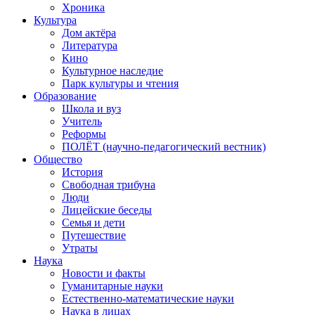
Хроника
Культура
Дом актёра
Литература
Кино
Культурное наследие
Парк культуры и чтения
Образование
Школа и вуз
Учитель
Реформы
ПОЛЁТ (научно-педагогический вестник)
Общество
История
Свободная трибуна
Люди
Лицейские беседы
Семья и дети
Путешествие
Утраты
Наука
Новости и факты
Гуманитарные науки
Естественно-математические науки
Наука в лицах