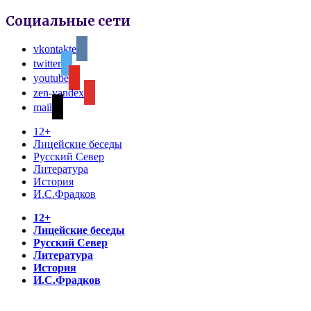
Социальные сети
vkontakte
twitter
youtube
zen-yandex
mail
12+
Лицейские беседы
Русский Север
Литература
История
И.С.Фрадков
12+
Лицейские беседы
Русский Север
Литература
История
И.С.Фрадков