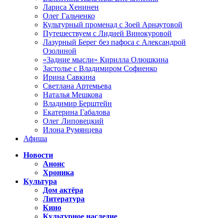
Лариса Хенинен
Олег Гальченко
Культурный променад с Зоей Арнаутовой
Путешествуем с Лидией Винокуровой
Лазурный Берег без пафоса с Александрой
Озолиной
«Задние мысли» Кирилла Олюшкина
Застолье с Владимиром Софиенко
Ирина Савкина
Светлана Артемьева
Наталья Мешкова
Владимир Берштейн
Екатерина Габалова
Олег Липовецкий
Илона Румянцева
Афиша
Новости
Анонс
Хроника
Культура
Дом актёра
Литература
Кино
Культурное наследие