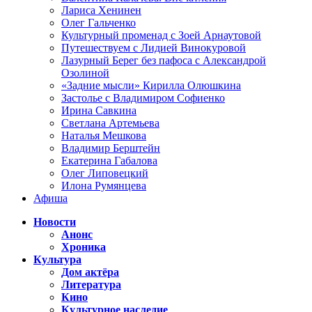
Лариса Хенинен
Олег Гальченко
Культурный променад с Зоей Арнаутовой
Путешествуем с Лидией Винокуровой
Лазурный Берег без пафоса с Александрой
Озолиной
«Задние мысли» Кирилла Олюшкина
Застолье с Владимиром Софиенко
Ирина Савкина
Светлана Артемьева
Наталья Мешкова
Владимир Берштейн
Екатерина Габалова
Олег Липовецкий
Илона Румянцева
Афиша
Новости
Анонс
Хроника
Культура
Дом актёра
Литература
Кино
Культурное наследие