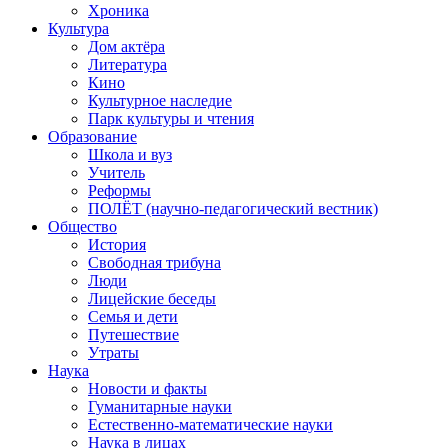
Хроника
Культура
Дом актёра
Литература
Кино
Культурное наследие
Парк культуры и чтения
Образование
Школа и вуз
Учитель
Реформы
ПОЛЁТ (научно-педагогический вестник)
Общество
История
Свободная трибуна
Люди
Лицейские беседы
Семья и дети
Путешествие
Утраты
Наука
Новости и факты
Гуманитарные науки
Естественно-математические науки
Наука в лицах