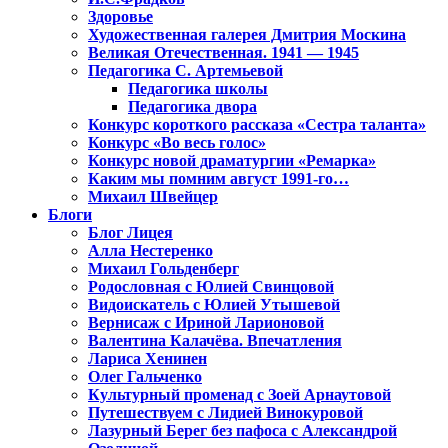
Здоровье
Художественная галерея Дмитрия Москина
Великая Отечественная. 1941 — 1945
Педагогика С. Артемьевой
Педагогика школы
Педагогика двора
Конкурс короткого рассказа «Сестра таланта»
Конкурс «Во весь голос»
Конкурс новой драматургии «Ремарка»
Каким мы помним август 1991-го…
Михаил Швейцер
Блоги
Блог Лицея
Алла Нестеренко
Михаил Гольденберг
Родословная с Юлией Свинцовой
Видоискатель с Юлией Утышевой
Вернисаж с Ириной Ларионовой
Валентина Калачёва. Впечатления
Лариса Хенинен
Олег Гальченко
Культурный променад с Зоей Арнаутовой
Путешествуем с Лидией Винокуровой
Лазурный Берег без пафоса с Александрой