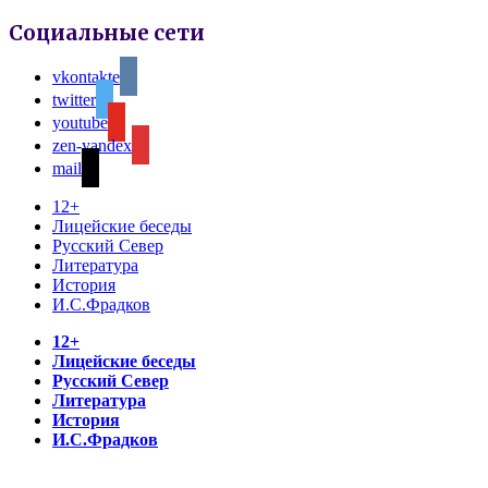
Социальные сети
vkontakte
twitter
youtube
zen-yandex
mail
12+
Лицейские беседы
Русский Север
Литература
История
И.С.Фрадков
12+
Лицейские беседы
Русский Север
Литература
История
И.С.Фрадков