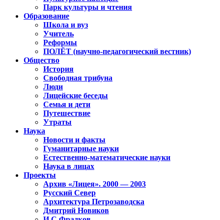
Парк культуры и чтения
Образование
Школа и вуз
Учитель
Реформы
ПОЛЁТ (научно-педагогический вестник)
Общество
История
Свободная трибуна
Люди
Лицейские беседы
Семья и дети
Путешествие
Утраты
Наука
Новости и факты
Гуманитарные науки
Естественно-математические науки
Наука в лицах
Проекты
Архив «Лицея». 2000 — 2003
Русский Север
Архитектура Петрозаводска
Дмитрий Новиков
И.С.Фрадков