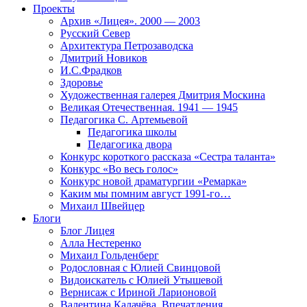
Проекты
Архив «Лицея». 2000 — 2003
Русский Север
Архитектура Петрозаводска
Дмитрий Новиков
И.С.Фрадков
Здоровье
Художественная галерея Дмитрия Москина
Великая Отечественная. 1941 — 1945
Педагогика С. Артемьевой
Педагогика школы
Педагогика двора
Конкурс короткого рассказа «Сестра таланта»
Конкурс «Во весь голос»
Конкурс новой драматургии «Ремарка»
Каким мы помним август 1991-го…
Михаил Швейцер
Блоги
Блог Лицея
Алла Нестеренко
Михаил Гольденберг
Родословная с Юлией Свинцовой
Видоискатель с Юлией Утышевой
Вернисаж с Ириной Ларионовой
Валентина Калачёва. Впечатления