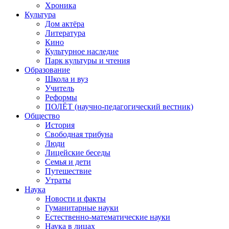
Хроника
Культура
Дом актёра
Литература
Кино
Культурное наследие
Парк культуры и чтения
Образование
Школа и вуз
Учитель
Реформы
ПОЛЁТ (научно-педагогический вестник)
Общество
История
Свободная трибуна
Люди
Лицейские беседы
Семья и дети
Путешествие
Утраты
Наука
Новости и факты
Гуманитарные науки
Естественно-математические науки
Наука в лицах