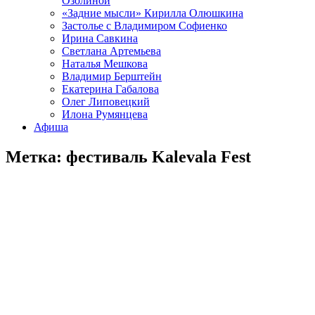
Озолиной
«Задние мысли» Кирилла Олюшкина
Застолье с Владимиром Софиенко
Ирина Савкина
Светлана Артемьева
Наталья Мешкова
Владимир Берштейн
Екатерина Габалова
Олег Липовецкий
Илона Румянцева
Афиша
Метка:
фестиваль Kalevala Fest