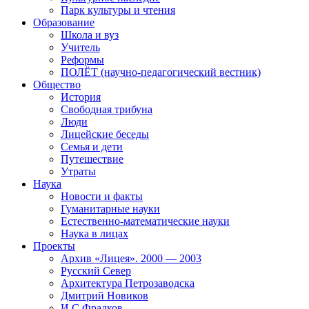
Парк культуры и чтения
Образование
Школа и вуз
Учитель
Реформы
ПОЛЁТ (научно-педагогический вестник)
Общество
История
Свободная трибуна
Люди
Лицейские беседы
Семья и дети
Путешествие
Утраты
Наука
Новости и факты
Гуманитарные науки
Естественно-математические науки
Наука в лицах
Проекты
Архив «Лицея». 2000 — 2003
Русский Север
Архитектура Петрозаводска
Дмитрий Новиков
И.С.Фрадков