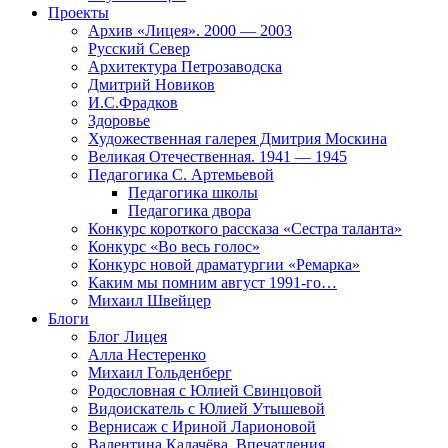
Проекты
Архив «Лицея». 2000 — 2003
Русский Север
Архитектура Петрозаводска
Дмитрий Новиков
И.С.Фрадков
Здоровье
Художественная галерея Дмитрия Москина
Великая Отечественная. 1941 — 1945
Педагогика С. Артемьевой
Педагогика школы
Педагогика двора
Конкурс короткого рассказа «Сестра таланта»
Конкурс «Во весь голос»
Конкурс новой драматургии «Ремарка»
Каким мы помним август 1991-го…
Михаил Швейцер
Блоги
Блог Лицея
Алла Нестеренко
Михаил Гольденберг
Родословная с Юлией Свинцовой
Видоискатель с Юлией Утышевой
Вернисаж с Ириной Ларионовой
Валентина Калачёва. Впечатления