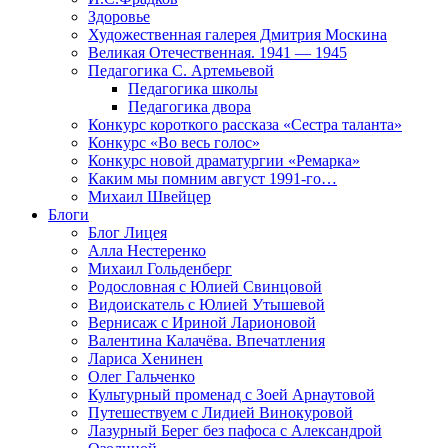
Здоровье
Художественная галерея Дмитрия Москина
Великая Отечественная. 1941 — 1945
Педагогика С. Артемьевой
Педагогика школы
Педагогика двора
Конкурс короткого рассказа «Сестра таланта»
Конкурс «Во весь голос»
Конкурс новой драматургии «Ремарка»
Каким мы помним август 1991-го…
Михаил Швейцер
Блоги
Блог Лицея
Алла Нестеренко
Михаил Гольденберг
Родословная с Юлией Свинцовой
Видоискатель с Юлией Утышевой
Вернисаж с Ириной Ларионовой
Валентина Калачёва. Впечатления
Лариса Хенинен
Олег Гальченко
Культурный променад с Зоей Арнаутовой
Путешествуем с Лидией Винокуровой
Лазурный Берег без пафоса с Александрой