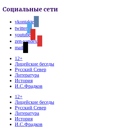
Социальные сети
vkontakte
twitter
youtube
zen-yandex
mail
12+
Лицейские беседы
Русский Север
Литература
История
И.С.Фрадков
12+
Лицейские беседы
Русский Север
Литература
История
И.С.Фрадков