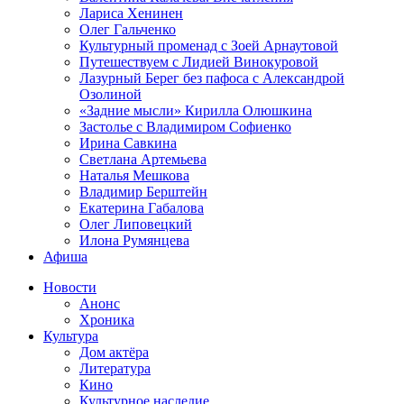
Лариса Хенинен
Олег Гальченко
Культурный променад с Зоей Арнаутовой
Путешествуем с Лидией Винокуровой
Лазурный Берег без пафоса с Александрой
Озолиной
«Задние мысли» Кирилла Олюшкина
Застолье с Владимиром Софиенко
Ирина Савкина
Светлана Артемьева
Наталья Мешкова
Владимир Берштейн
Екатерина Габалова
Олег Липовецкий
Илона Румянцева
Афиша
Новости
Анонс
Хроника
Культура
Дом актёра
Литература
Кино
Культурное наследие