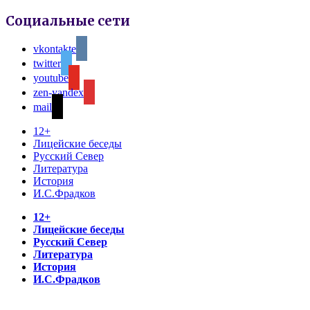
Социальные сети
vkontakte
twitter
youtube
zen-yandex
mail
12+
Лицейские беседы
Русский Север
Литература
История
И.С.Фрадков
12+
Лицейские беседы
Русский Север
Литература
История
И.С.Фрадков