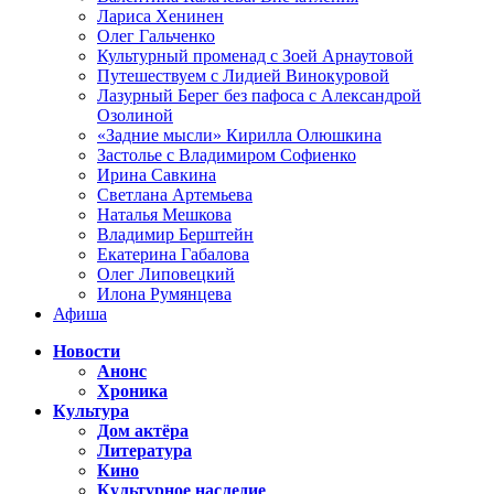
Лариса Хенинен
Олег Гальченко
Культурный променад с Зоей Арнаутовой
Путешествуем с Лидией Винокуровой
Лазурный Берег без пафоса с Александрой
Озолиной
«Задние мысли» Кирилла Олюшкина
Застолье с Владимиром Софиенко
Ирина Савкина
Светлана Артемьева
Наталья Мешкова
Владимир Берштейн
Екатерина Габалова
Олег Липовецкий
Илона Румянцева
Афиша
Новости
Анонс
Хроника
Культура
Дом актёра
Литература
Кино
Культурное наследие