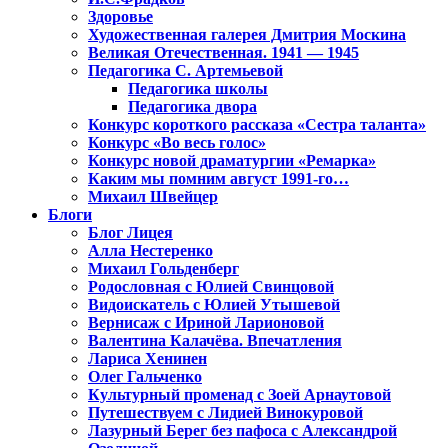
Здоровье
Художественная галерея Дмитрия Москина
Великая Отечественная. 1941 — 1945
Педагогика С. Артемьевой
Педагогика школы
Педагогика двора
Конкурс короткого рассказа «Сестра таланта»
Конкурс «Во весь голос»
Конкурс новой драматургии «Ремарка»
Каким мы помним август 1991-го…
Михаил Швейцер
Блоги
Блог Лицея
Алла Нестеренко
Михаил Гольденберг
Родословная с Юлией Свинцовой
Видоискатель с Юлией Утышевой
Вернисаж с Ириной Ларионовой
Валентина Калачёва. Впечатления
Лариса Хенинен
Олег Гальченко
Культурный променад с Зоей Арнаутовой
Путешествуем с Лидией Винокуровой
Лазурный Берег без пафоса с Александрой