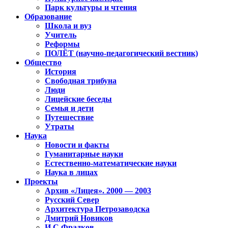
Парк культуры и чтения
Образование
Школа и вуз
Учитель
Реформы
ПОЛЁТ (научно-педагогический вестник)
Общество
История
Свободная трибуна
Люди
Лицейские беседы
Семья и дети
Путешествие
Утраты
Наука
Новости и факты
Гуманитарные науки
Естественно-математические науки
Наука в лицах
Проекты
Архив «Лицея». 2000 — 2003
Русский Север
Архитектура Петрозаводска
Дмитрий Новиков
И.С.Фрадков