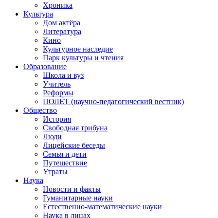
Хроника
Культура
Дом актёра
Литература
Кино
Культурное наследие
Парк культуры и чтения
Образование
Школа и вуз
Учитель
Реформы
ПОЛЁТ (научно-педагогический вестник)
Общество
История
Свободная трибуна
Люди
Лицейские беседы
Семья и дети
Путешествие
Утраты
Наука
Новости и факты
Гуманитарные науки
Естественно-математические науки
Наука в лицах