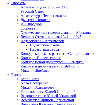
Проекты
Архив «Лицея». 2000 — 2003
Русский Север
Архитектура Петрозаводска
Дмитрий Новиков
И.С.Фрадков
Здоровье
Художественная галерея Дмитрия Москина
Великая Отечественная. 1941 — 1945
Педагогика С. Артемьевой
Педагогика школы
Педагогика двора
Конкурс короткого рассказа «Сестра таланта»
Конкурс «Во весь голос»
Конкурс новой драматургии «Ремарка»
Каким мы помним август 1991-го…
Михаил Швейцер
Блоги
Блог Лицея
Алла Нестеренко
Михаил Гольденберг
Родословная с Юлией Свинцовой
Видоискатель с Юлией Утышевой
Вернисаж с Ириной Ларионовой
Валентина Калачёва. Впечатления