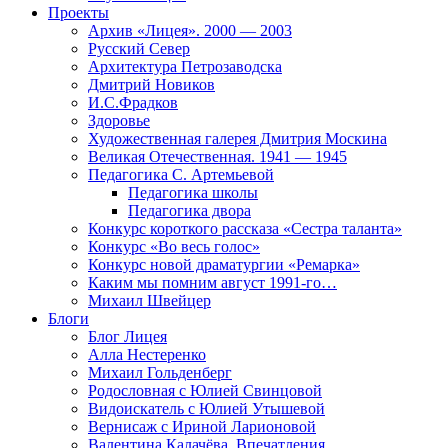
Проекты
Архив «Лицея». 2000 — 2003
Русский Север
Архитектура Петрозаводска
Дмитрий Новиков
И.С.Фрадков
Здоровье
Художественная галерея Дмитрия Москина
Великая Отечественная. 1941 — 1945
Педагогика С. Артемьевой
Педагогика школы
Педагогика двора
Конкурс короткого рассказа «Сестра таланта»
Конкурс «Во весь голос»
Конкурс новой драматургии «Ремарка»
Каким мы помним август 1991-го…
Михаил Швейцер
Блоги
Блог Лицея
Алла Нестеренко
Михаил Гольденберг
Родословная с Юлией Свинцовой
Видоискатель с Юлией Утышевой
Вернисаж с Ириной Ларионовой
Валентина Калачёва. Впечатления