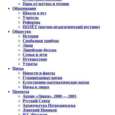
Парк культуры и чтения
Образование
Школа и вуз
Учитель
Реформы
ПОЛЁТ (научно-педагогический вестник)
Общество
История
Свободная трибуна
Люди
Лицейские беседы
Семья и дети
Путешествие
Утраты
Наука
Новости и факты
Гуманитарные науки
Естественно-математические науки
Наука в лицах
Проекты
Архив «Лицея». 2000 — 2003
Русский Север
Архитектура Петрозаводска
Дмитрий Новиков
И.С.Фрадков