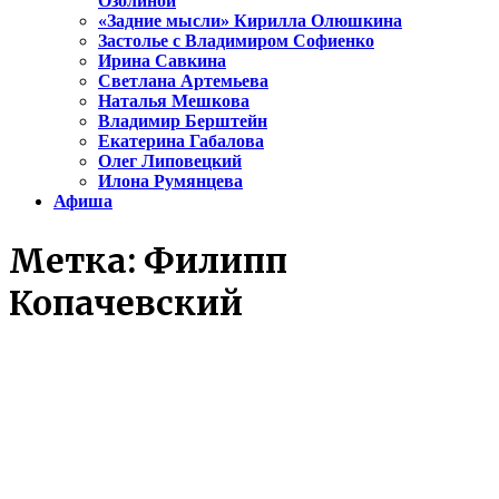
Озолиной
«Задние мысли» Кирилла Олюшкина
Застолье с Владимиром Софиенко
Ирина Савкина
Светлана Артемьева
Наталья Мешкова
Владимир Берштейн
Екатерина Габалова
Олег Липовецкий
Илона Румянцева
Афиша
Метка:
Филипп
Копачевский