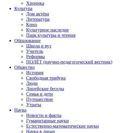
Хроника
Культура
Дом актёра
Литература
Кино
Культурное наследие
Парк культуры и чтения
Образование
Школа и вуз
Учитель
Реформы
ПОЛЁТ (научно-педагогический вестник)
Общество
История
Свободная трибуна
Люди
Лицейские беседы
Семья и дети
Путешествие
Утраты
Наука
Новости и факты
Гуманитарные науки
Естественно-математические науки
Наука в лицах