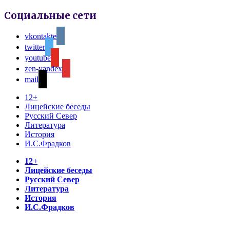
Социальные сети
vkontakte
twitter
youtube
zen-yandex
mail
12+
Лицейские беседы
Русский Север
Литература
История
И.С.Фрадков
12+
Лицейские беседы
Русский Север
Литература
История
И.С.Фрадков