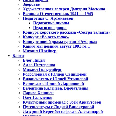
Здоровье
Художественная галерея Дмитрия Москина
Великая Отечественная. 1941 — 1945
Педагогика С. Артемьевой
Педагогика школы
Педагогика двора
Конкурс короткого рассказа «Сестра таланта»
Конкурс «Во весь голос»
Конкурс новой драматургии «Ремарка»
Каким мы помним август 1991-го…
Михаил Швейцер
Блоги
Блог Лицея
Алла Нестеренко
Михаил Гольденберг
Родословная с Юлией Свинцовой
Видоискатель с Юлией Утышевой
Вернисаж с Ириной Ларионовой
Валентина Калачёва. Впечатления
Лариса Хенинен
Олег Гальченко
Культурный променад с Зоей Арнаутовой
Путешествуем с Лидией Винокуровой
Лазурный Берег без пафоса с Александрой