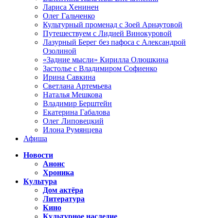
Лариса Хенинен
Олег Гальченко
Культурный променад с Зоей Арнаутовой
Путешествуем с Лидией Винокуровой
Лазурный Берег без пафоса с Александрой
Озолиной
«Задние мысли» Кирилла Олюшкина
Застолье с Владимиром Софиенко
Ирина Савкина
Светлана Артемьева
Наталья Мешкова
Владимир Берштейн
Екатерина Габалова
Олег Липовецкий
Илона Румянцева
Афиша
Новости
Анонс
Хроника
Культура
Дом актёра
Литература
Кино
Культурное наследие