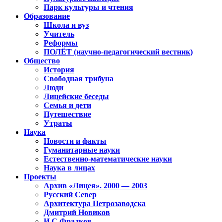
Парк культуры и чтения
Образование
Школа и вуз
Учитель
Реформы
ПОЛЁТ (научно-педагогический вестник)
Общество
История
Свободная трибуна
Люди
Лицейские беседы
Семья и дети
Путешествие
Утраты
Наука
Новости и факты
Гуманитарные науки
Естественно-математические науки
Наука в лицах
Проекты
Архив «Лицея». 2000 — 2003
Русский Север
Архитектура Петрозаводска
Дмитрий Новиков
И.С.Фрадков