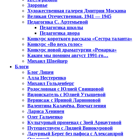
Здоровье
Художественная галерея Дмитрия Москина
Великая Отечественная. 1941 — 1945
Педагогика С. Артемьевой
Педагогика школы
Педагогика двора
Конкурс короткого рассказа «Сестра таланта»
Конкурс «Во весь голос»
Конкурс новой драматургии «Ремарка»
Каким мы помним август 1991-го…
Михаил Швейцер
Блоги
Блог Лицея
Алла Нестеренко
Михаил Гольденберг
Родословная с Юлией Свинцовой
Видоискатель с Юлией Утышевой
Вернисаж с Ириной Ларионовой
Валентина Калачёва. Впечатления
Лариса Хенинен
Олег Гальченко
Культурный променад с Зоей Арнаутовой
Путешествуем с Лидией Винокуровой
Лазурный Берег без пафоса с Александрой