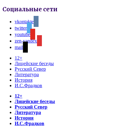
Социальные сети
vkontakte
twitter
youtube
zen-yandex
mail
12+
Лицейские беседы
Русский Север
Литература
История
И.С.Фрадков
12+
Лицейские беседы
Русский Север
Литература
История
И.С.Фрадков