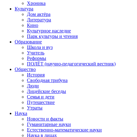
Хроника
Культура
Дом актёра
Литература
Кино
Культурное наследие
Парк культуры и чтения
Образование
Школа и вуз
Учитель
Реформы
ПОЛЁТ (научно-педагогический вестник)
Общество
История
Свободная трибуна
Люди
Лицейские беседы
Семья и дети
Путешествие
Утраты
Наука
Новости и факты
Гуманитарные науки
Естественно-математические науки
Наука в лицах