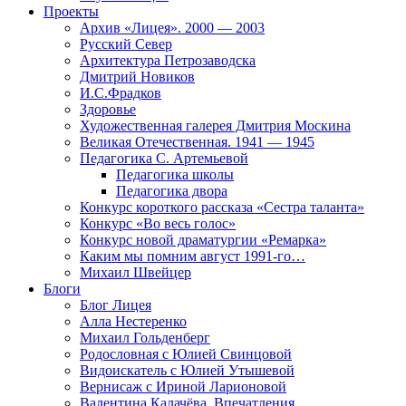
Проекты
Архив «Лицея». 2000 — 2003
Русский Север
Архитектура Петрозаводска
Дмитрий Новиков
И.С.Фрадков
Здоровье
Художественная галерея Дмитрия Москина
Великая Отечественная. 1941 — 1945
Педагогика С. Артемьевой
Педагогика школы
Педагогика двора
Конкурс короткого рассказа «Сестра таланта»
Конкурс «Во весь голос»
Конкурс новой драматургии «Ремарка»
Каким мы помним август 1991-го…
Михаил Швейцер
Блоги
Блог Лицея
Алла Нестеренко
Михаил Гольденберг
Родословная с Юлией Свинцовой
Видоискатель с Юлией Утышевой
Вернисаж с Ириной Ларионовой
Валентина Калачёва. Впечатления