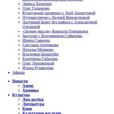
Лариса Хенинен
Олег Гальченко
Культурный променад с Зоей Арнаутовой
Путешествуем с Лидией Винокуровой
Лазурный Берег без пафоса с Александрой
Озолиной
«Задние мысли» Кирилла Олюшкина
Застолье с Владимиром Софиенко
Ирина Савкина
Светлана Артемьева
Наталья Мешкова
Владимир Берштейн
Екатерина Габалова
Олег Липовецкий
Илона Румянцева
Афиша
Новости
Анонс
Хроника
Культура
Дом актёра
Литература
Кино
Культурное наследие