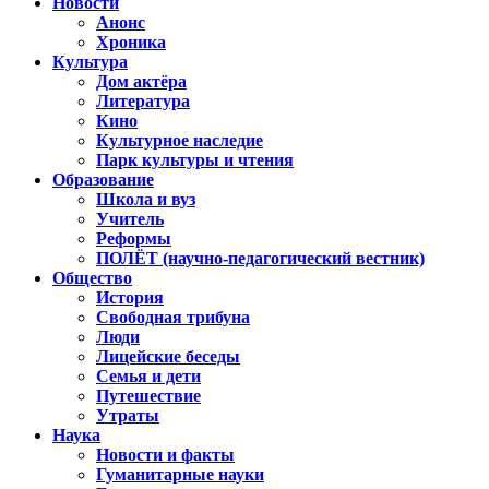
Новости
Анонс
Хроника
Культура
Дом актёра
Литература
Кино
Культурное наследие
Парк культуры и чтения
Образование
Школа и вуз
Учитель
Реформы
ПОЛЁТ (научно-педагогический вестник)
Общество
История
Свободная трибуна
Люди
Лицейские беседы
Семья и дети
Путешествие
Утраты
Наука
Новости и факты
Гуманитарные науки