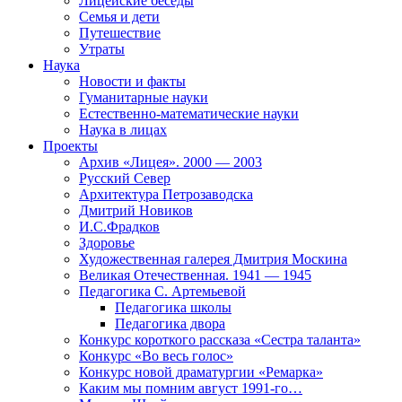
Лицейские беседы
Семья и дети
Путешествие
Утраты
Наука
Новости и факты
Гуманитарные науки
Естественно-математические науки
Наука в лицах
Проекты
Архив «Лицея». 2000 — 2003
Русский Север
Архитектура Петрозаводска
Дмитрий Новиков
И.С.Фрадков
Здоровье
Художественная галерея Дмитрия Москина
Великая Отечественная. 1941 — 1945
Педагогика С. Артемьевой
Педагогика школы
Педагогика двора
Конкурс короткого рассказа «Сестра таланта»
Конкурс «Во весь голос»
Конкурс новой драматургии «Ремарка»
Каким мы помним август 1991-го…