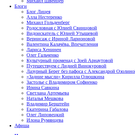
Михаил Швейцер
Блоги
Блог Лицея
Алла Нестеренко
Михаил Гольденберг
Родословная с Юлией Свинцовой
Видоискатель с Юлией Утышевой
Вернисаж с Ириной Ларионовой
Валентина Калачёва. Впечатления
Лариса Хенинен
Олег Гальченко
Культурный променад с Зоей Арнаутовой
Путешествуем с Лидией Винокуровой
Лазурный Берег без пафоса с Александрой Озолино
«Задние мысли» Кирилла Олюшкина
Застолье с Владимиром Софиенко
Ирина Савкина
Светлана Артемьева
Наталья Мешкова
Владимир Берштейн
Екатерина Габалова
Олег Липовецкий
Илона Румянцева
Афиша