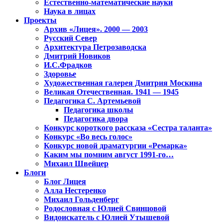
Естественно-математические науки
Наука в лицах
Проекты
Архив «Лицея». 2000 — 2003
Русский Север
Архитектура Петрозаводска
Дмитрий Новиков
И.С.Фрадков
Здоровье
Художественная галерея Дмитрия Москина
Великая Отечественная. 1941 — 1945
Педагогика С. Артемьевой
Педагогика школы
Педагогика двора
Конкурс короткого рассказа «Сестра таланта»
Конкурс «Во весь голос»
Конкурс новой драматургии «Ремарка»
Каким мы помним август 1991-го…
Михаил Швейцер
Блоги
Блог Лицея
Алла Нестеренко
Михаил Гольденберг
Родословная с Юлией Свинцовой
Видоискатель с Юлией Утышевой