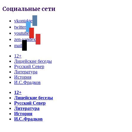
Социальные сети
vkontakte
twitter
youtube
zen-yandex
mail
12+
Лицейские беседы
Русский Север
Литература
История
И.С.Фрадков
12+
Лицейские беседы
Русский Север
Литература
История
И.С.Фрадков