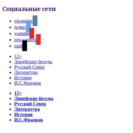
Социальные сети
vkontakte
twitter
youtube
zen-yandex
mail
12+
Лицейские беседы
Русский Север
Литература
История
И.С.Фрадков
12+
Лицейские беседы
Русский Север
Литература
История
И.С.Фрадков