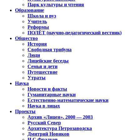
Парк культуры и чтения
Образование
Школа и вуз
Учитель
Реформы
ПОЛЁТ (научно-педагогический вестник)
Общество
История
Свободная трибуна
Люди
Лицейские беседы
Семья и дети
Путешествие
Утраты
Наука
Новости и факты
Гуманитарные науки
Естественно-математические науки
Наука в лицах
Проекты
Архив «Лицея». 2000 — 2003
Русский Север
Архитектура Петрозаводска
Дмитрий Новиков
И.С.Фрадков