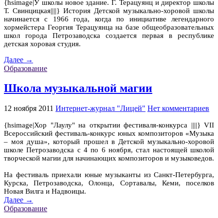
{hsimage|У школы новое здание. Г. Терацуянц и директор школы
Т. Свинцицкая||||} История Детской музыкально-хоровой школы
начинается с 1966 года, когда по инициативе легендарного
хормейстера Георгия Терацуянца на базе общеобразовательных
школ города Петрозаводска создается первая в республике
детская хоровая студия.
Далее →
Образование
Школа музыкальной магии
12 ноября 2011
Интернет-журнал "Лицей"
Нет комментариев
{hsimage|Хор "Лаулу" на открытии фестиваля-конкурса ||||} VII
Всероссийский фестиваль-конкурс юных композиторов «Музыка
– моя душа», который прошел в Детской музыкально-хоровой
школе Петрозаводска с 4 по 6 ноября, стал настоящей школой
творческой магии для начинающих композиторов и музыковедов.
На фестиваль приехали юные музыканты из Санкт-Петербурга,
Курска, Петрозаводска, Олонца, Сортавалы, Кеми, поселков
Новая Вилга и Надвоицы.
Далее →
Образование