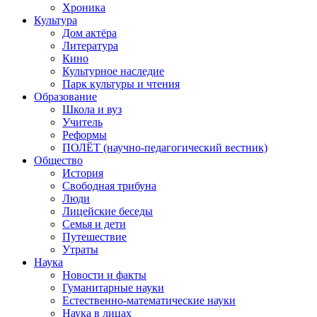
Хроника
Культура
Дом актёра
Литература
Кино
Культурное наследие
Парк культуры и чтения
Образование
Школа и вуз
Учитель
Реформы
ПОЛЁТ (научно-педагогический вестник)
Общество
История
Свободная трибуна
Люди
Лицейские беседы
Семья и дети
Путешествие
Утраты
Наука
Новости и факты
Гуманитарные науки
Естественно-математические науки
Наука в лицах