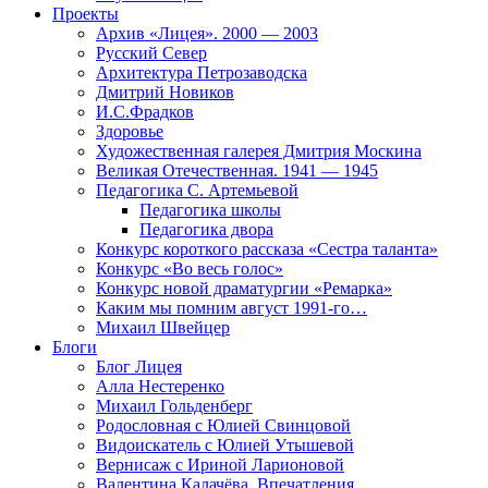
Проекты
Архив «Лицея». 2000 — 2003
Русский Север
Архитектура Петрозаводска
Дмитрий Новиков
И.С.Фрадков
Здоровье
Художественная галерея Дмитрия Москина
Великая Отечественная. 1941 — 1945
Педагогика С. Артемьевой
Педагогика школы
Педагогика двора
Конкурс короткого рассказа «Сестра таланта»
Конкурс «Во весь голос»
Конкурс новой драматургии «Ремарка»
Каким мы помним август 1991-го…
Михаил Швейцер
Блоги
Блог Лицея
Алла Нестеренко
Михаил Гольденберг
Родословная с Юлией Свинцовой
Видоискатель с Юлией Утышевой
Вернисаж с Ириной Ларионовой
Валентина Калачёва. Впечатления