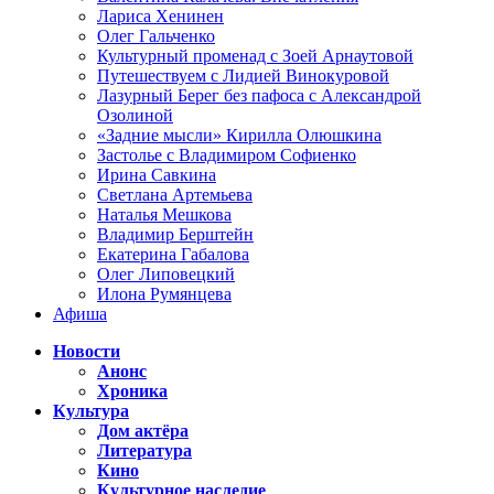
Лариса Хенинен
Олег Гальченко
Культурный променад с Зоей Арнаутовой
Путешествуем с Лидией Винокуровой
Лазурный Берег без пафоса с Александрой
Озолиной
«Задние мысли» Кирилла Олюшкина
Застолье с Владимиром Софиенко
Ирина Савкина
Светлана Артемьева
Наталья Мешкова
Владимир Берштейн
Екатерина Габалова
Олег Липовецкий
Илона Румянцева
Афиша
Новости
Анонс
Хроника
Культура
Дом актёра
Литература
Кино
Культурное наследие