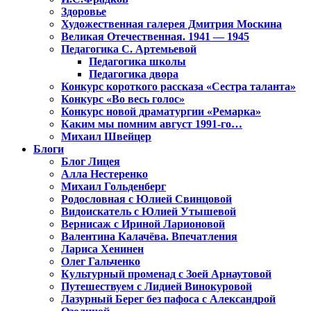
Здоровье
Художественная галерея Дмитрия Москина
Великая Отечественная. 1941 — 1945
Педагогика С. Артемьевой
Педагогика школы
Педагогика двора
Конкурс короткого рассказа «Сестра таланта»
Конкурс «Во весь голос»
Конкурс новой драматургии «Ремарка»
Каким мы помним август 1991-го…
Михаил Швейцер
Блоги
Блог Лицея
Алла Нестеренко
Михаил Гольденберг
Родословная с Юлией Свинцовой
Видоискатель с Юлией Утышевой
Вернисаж с Ириной Ларионовой
Валентина Калачёва. Впечатления
Лариса Хенинен
Олег Гальченко
Культурный променад с Зоей Арнаутовой
Путешествуем с Лидией Винокуровой
Лазурный Берег без пафоса с Александрой