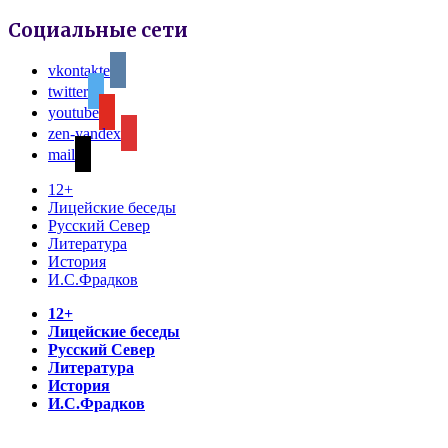
Социальные сети
vkontakte
twitter
youtube
zen-yandex
mail
12+
Лицейские беседы
Русский Север
Литература
История
И.С.Фрадков
12+
Лицейские беседы
Русский Север
Литература
История
И.С.Фрадков