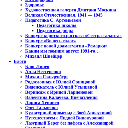
Здоровье
Художественная галерея Дмитрия Москина
Великая Отечественная. 1941 — 1945
Педагогика С. Артемьевой
Педагогика школы
Педагогика двора
Конкурс короткого рассказа «Сестра таланта»
Конкурс «Во весь голос»
Конкурс новой драматургии «Ремарка»
Каким мы помним август 1991-го…
Михаил Швейцер
Блоги
Блог Лицея
Алла Нестеренко
Михаил Гольденберг
Родословная с Юлией Свинцовой
Видоискатель с Юлией Утышевой
Вернисаж с Ириной Ларионовой
Валентина Калачёва. Впечатления
Лариса Хенинен
Олег Гальченко
Культурный променад с Зоей Арнаутовой
Путешествуем с Лидией Винокуровой
Лазурный Берег без пафоса с Александрой