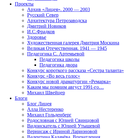
Проекты
Архив «Лицея». 2000 — 2003
Русский Север
Архитектура Петрозаводска
Дмитрий Новиков
И.С.Фрадков
Здоровье
Художественная галерея Дмитрия Москина
Великая Отечественная. 1941 — 1945
Педагогика С. Артемьевой
Педагогика школы
Педагогика двора
Конкурс короткого рассказа «Сестра таланта»
Конкурс «Во весь голос»
Конкурс новой драматургии «Ремарка»
Каким мы помним август 1991-го…
Михаил Швейцер
Блоги
Блог Лицея
Алла Нестеренко
Михаил Гольденберг
Родословная с Юлией Свинцовой
Видоискатель с Юлией Утышевой
Вернисаж с Ириной Ларионовой
Валентина Калачёва. Впечатления