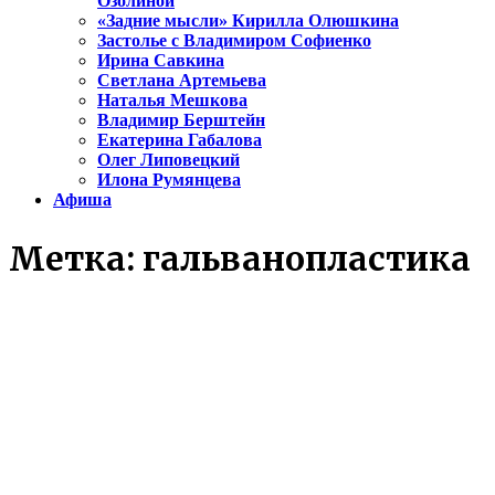
Озолиной
«Задние мысли» Кирилла Олюшкина
Застолье с Владимиром Софиенко
Ирина Савкина
Светлана Артемьева
Наталья Мешкова
Владимир Берштейн
Екатерина Габалова
Олег Липовецкий
Илона Румянцева
Афиша
Метка:
гальванопластика