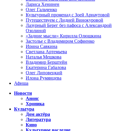
Лариса Хенинен
Олег Гальченко
Культурный променад с Зоей Арнаутовой
Путешествуем с Лидией Винокуровой
Лазурный Берег без пафоса с Александрой
Озолиной
«Задние мысли» Кирилла Олюшкина
Застолье с Владимиром Софиенко
Ирина Савкина
Светлана Артемьева
Наталья Мешкова
Владимир Берштейн
Екатерина Габалова
Олег Липовецкий
Илона Румянцева
Афиша
Новости
Анонс
Хроника
Культура
Дом актёра
Литература
Кино
Культурное наследие