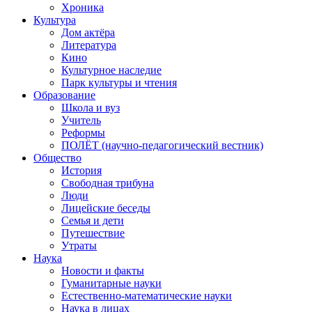
Хроника
Культура
Дом актёра
Литература
Кино
Культурное наследие
Парк культуры и чтения
Образование
Школа и вуз
Учитель
Реформы
ПОЛЁТ (научно-педагогический вестник)
Общество
История
Свободная трибуна
Люди
Лицейские беседы
Семья и дети
Путешествие
Утраты
Наука
Новости и факты
Гуманитарные науки
Естественно-математические науки
Наука в лицах