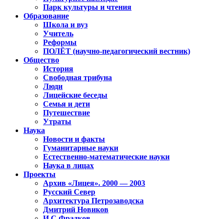
Парк культуры и чтения
Образование
Школа и вуз
Учитель
Реформы
ПОЛЁТ (научно-педагогический вестник)
Общество
История
Свободная трибуна
Люди
Лицейские беседы
Семья и дети
Путешествие
Утраты
Наука
Новости и факты
Гуманитарные науки
Естественно-математические науки
Наука в лицах
Проекты
Архив «Лицея». 2000 — 2003
Русский Север
Архитектура Петрозаводска
Дмитрий Новиков
И.С.Фрадков