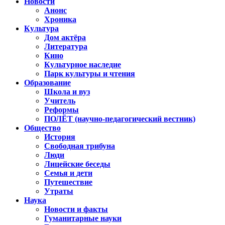
Новости
Анонс
Хроника
Культура
Дом актёра
Литература
Кино
Культурное наследие
Парк культуры и чтения
Образование
Школа и вуз
Учитель
Реформы
ПОЛЁТ (научно-педагогический вестник)
Общество
История
Свободная трибуна
Люди
Лицейские беседы
Семья и дети
Путешествие
Утраты
Наука
Новости и факты
Гуманитарные науки