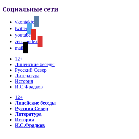
Социальные сети
vkontakte
twitter
youtube
zen-yandex
mail
12+
Лицейские беседы
Русский Север
Литература
История
И.С.Фрадков
12+
Лицейские беседы
Русский Север
Литература
История
И.С.Фрадков