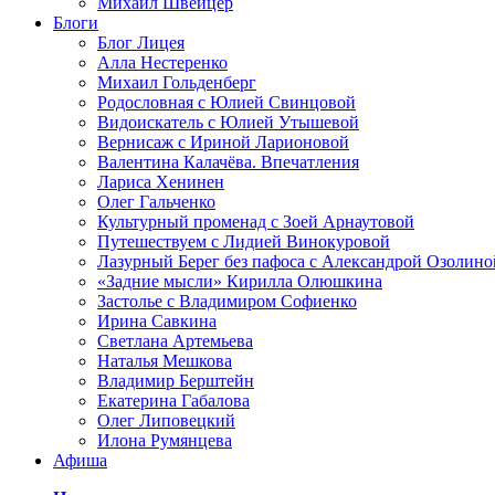
Михаил Швейцер
Блоги
Блог Лицея
Алла Нестеренко
Михаил Гольденберг
Родословная с Юлией Свинцовой
Видоискатель с Юлией Утышевой
Вернисаж с Ириной Ларионовой
Валентина Калачёва. Впечатления
Лариса Хенинен
Олег Гальченко
Культурный променад с Зоей Арнаутовой
Путешествуем с Лидией Винокуровой
Лазурный Берег без пафоса с Александрой Озолино
«Задние мысли» Кирилла Олюшкина
Застолье с Владимиром Софиенко
Ирина Савкина
Светлана Артемьева
Наталья Мешкова
Владимир Берштейн
Екатерина Габалова
Олег Липовецкий
Илона Румянцева
Афиша