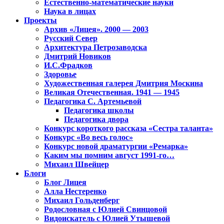
Естественно-математические науки
Наука в лицах
Проекты
Архив «Лицея». 2000 — 2003
Русский Север
Архитектура Петрозаводска
Дмитрий Новиков
И.С.Фрадков
Здоровье
Художественная галерея Дмитрия Москина
Великая Отечественная. 1941 — 1945
Педагогика С. Артемьевой
Педагогика школы
Педагогика двора
Конкурс короткого рассказа «Сестра таланта»
Конкурс «Во весь голос»
Конкурс новой драматургии «Ремарка»
Каким мы помним август 1991-го…
Михаил Швейцер
Блоги
Блог Лицея
Алла Нестеренко
Михаил Гольденберг
Родословная с Юлией Свинцовой
Видоискатель с Юлией Утышевой