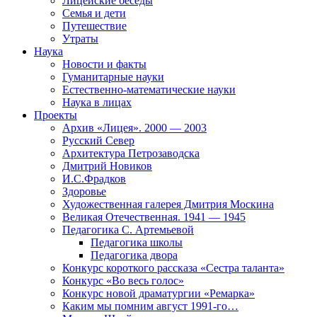
Лицейские беседы
Семья и дети
Путешествие
Утраты
Наука
Новости и факты
Гуманитарные науки
Естественно-математические науки
Наука в лицах
Проекты
Архив «Лицея». 2000 — 2003
Русский Север
Архитектура Петрозаводска
Дмитрий Новиков
И.С.Фрадков
Здоровье
Художественная галерея Дмитрия Москина
Великая Отечественная. 1941 — 1945
Педагогика С. Артемьевой
Педагогика школы
Педагогика двора
Конкурс короткого рассказа «Сестра таланта»
Конкурс «Во весь голос»
Конкурс новой драматургии «Ремарка»
Каким мы помним август 1991-го…