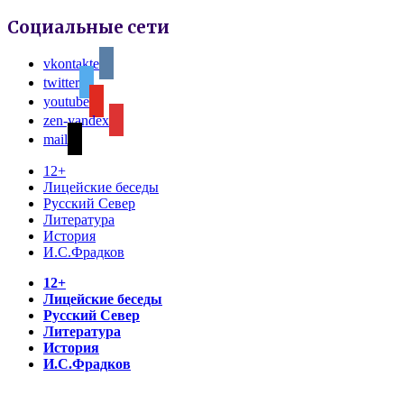
Социальные сети
vkontakte
twitter
youtube
zen-yandex
mail
12+
Лицейские беседы
Русский Север
Литература
История
И.С.Фрадков
12+
Лицейские беседы
Русский Север
Литература
История
И.С.Фрадков