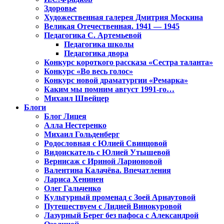
Здоровье
Художественная галерея Дмитрия Москина
Великая Отечественная. 1941 — 1945
Педагогика С. Артемьевой
Педагогика школы
Педагогика двора
Конкурс короткого рассказа «Сестра таланта»
Конкурс «Во весь голос»
Конкурс новой драматургии «Ремарка»
Каким мы помним август 1991-го…
Михаил Швейцер
Блоги
Блог Лицея
Алла Нестеренко
Михаил Гольденберг
Родословная с Юлией Свинцовой
Видоискатель с Юлией Утышевой
Вернисаж с Ириной Ларионовой
Валентина Калачёва. Впечатления
Лариса Хенинен
Олег Гальченко
Культурный променад с Зоей Арнаутовой
Путешествуем с Лидией Винокуровой
Лазурный Берег без пафоса с Александрой