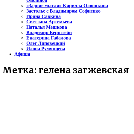
Озолиной
«Задние мысли» Кирилла Олюшкина
Застолье с Владимиром Софиенко
Ирина Савкина
Светлана Артемьева
Наталья Мешкова
Владимир Берштейн
Екатерина Габалова
Олег Липовецкий
Илона Румянцева
Афиша
Метка:
гелена загжевская