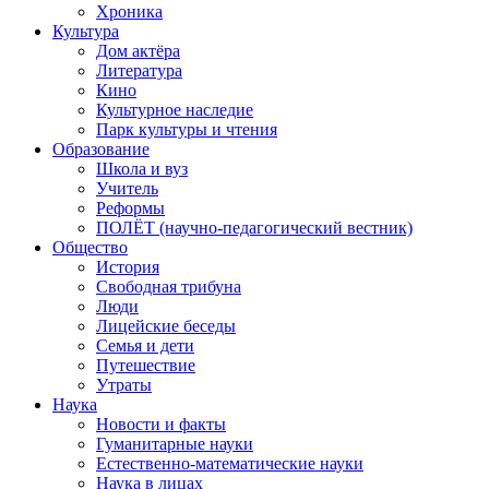
Хроника
Культура
Дом актёра
Литература
Кино
Культурное наследие
Парк культуры и чтения
Образование
Школа и вуз
Учитель
Реформы
ПОЛЁТ (научно-педагогический вестник)
Общество
История
Свободная трибуна
Люди
Лицейские беседы
Семья и дети
Путешествие
Утраты
Наука
Новости и факты
Гуманитарные науки
Естественно-математические науки
Наука в лицах