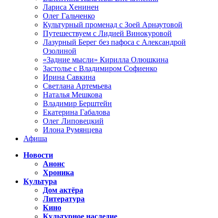
Лариса Хенинен
Олег Гальченко
Культурный променад с Зоей Арнаутовой
Путешествуем с Лидией Винокуровой
Лазурный Берег без пафоса с Александрой
Озолиной
«Задние мысли» Кирилла Олюшкина
Застолье с Владимиром Софиенко
Ирина Савкина
Светлана Артемьева
Наталья Мешкова
Владимир Берштейн
Екатерина Габалова
Олег Липовецкий
Илона Румянцева
Афиша
Новости
Анонс
Хроника
Культура
Дом актёра
Литература
Кино
Культурное наследие