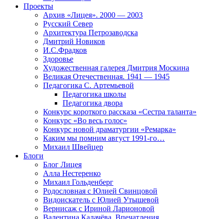
Проекты
Архив «Лицея». 2000 — 2003
Русский Север
Архитектура Петрозаводска
Дмитрий Новиков
И.С.Фрадков
Здоровье
Художественная галерея Дмитрия Москина
Великая Отечественная. 1941 — 1945
Педагогика С. Артемьевой
Педагогика школы
Педагогика двора
Конкурс короткого рассказа «Сестра таланта»
Конкурс «Во весь голос»
Конкурс новой драматургии «Ремарка»
Каким мы помним август 1991-го…
Михаил Швейцер
Блоги
Блог Лицея
Алла Нестеренко
Михаил Гольденберг
Родословная с Юлией Свинцовой
Видоискатель с Юлией Утышевой
Вернисаж с Ириной Ларионовой
Валентина Калачёва. Впечатления