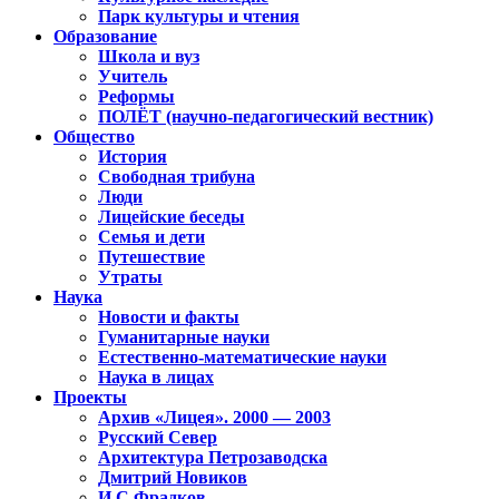
Парк культуры и чтения
Образование
Школа и вуз
Учитель
Реформы
ПОЛЁТ (научно-педагогический вестник)
Общество
История
Свободная трибуна
Люди
Лицейские беседы
Семья и дети
Путешествие
Утраты
Наука
Новости и факты
Гуманитарные науки
Естественно-математические науки
Наука в лицах
Проекты
Архив «Лицея». 2000 — 2003
Русский Север
Архитектура Петрозаводска
Дмитрий Новиков
И.С.Фрадков