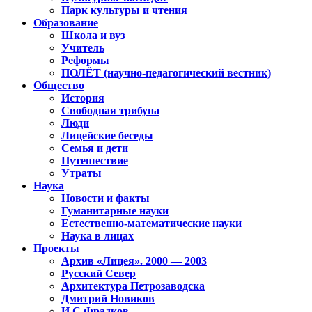
Парк культуры и чтения
Образование
Школа и вуз
Учитель
Реформы
ПОЛЁТ (научно-педагогический вестник)
Общество
История
Свободная трибуна
Люди
Лицейские беседы
Семья и дети
Путешествие
Утраты
Наука
Новости и факты
Гуманитарные науки
Естественно-математические науки
Наука в лицах
Проекты
Архив «Лицея». 2000 — 2003
Русский Север
Архитектура Петрозаводска
Дмитрий Новиков
И.С.Фрадков