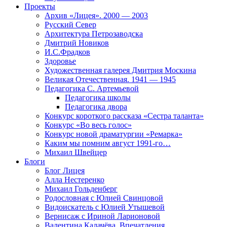
Проекты
Архив «Лицея». 2000 — 2003
Русский Север
Архитектура Петрозаводска
Дмитрий Новиков
И.С.Фрадков
Здоровье
Художественная галерея Дмитрия Москина
Великая Отечественная. 1941 — 1945
Педагогика С. Артемьевой
Педагогика школы
Педагогика двора
Конкурс короткого рассказа «Сестра таланта»
Конкурс «Во весь голос»
Конкурс новой драматургии «Ремарка»
Каким мы помним август 1991-го…
Михаил Швейцер
Блоги
Блог Лицея
Алла Нестеренко
Михаил Гольденберг
Родословная с Юлией Свинцовой
Видоискатель с Юлией Утышевой
Вернисаж с Ириной Ларионовой
Валентина Калачёва. Впечатления