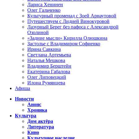
Лариса Хенинен
Олег Гальченко
Культурный променад с Зоей Арнаутовой
Путешествуем с Лидией Винокуровой
Лазурный Берег без пафоса с Александрой
Озолиной
«Задние мысли» Кирилла Олюшкина
Застолье с Владимиром Софиенко
Ирина Савкина
Светлана Артемьева
Наталья Мешкова
Владимир Берштейн
Екатерина Габалова
Олег Липовецкий
Илона Румянцева
Афиша
Новости
Анонс
Хроника
Культура
Дом актёра
Литература
Кино
Культурное наследие