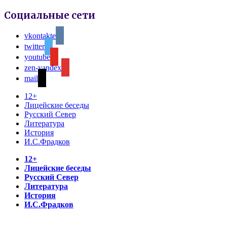
Социальные сети
vkontakte
twitter
youtube
zen-yandex
mail
12+
Лицейские беседы
Русский Север
Литература
История
И.С.Фрадков
12+
Лицейские беседы
Русский Север
Литература
История
И.С.Фрадков