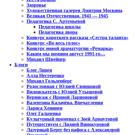
Здоровье
Художественная галерея Дмитрия Москина
Великая Отечественная. 1941 — 1945
Педагогика С. Артемьевой
Педагогика школы
Педагогика двора
Конкурс короткого рассказа «Сестра таланта»
Конкурс «Во весь голос»
Конкурс новой драматургии «Ремарка»
Каким мы помним август 1991-го…
Михаил Швейцер
Блоги
Блог Лицея
Алла Нестеренко
Михаил Гольденберг
Родословная с Юлией Свинцовой
Видоискатель с Юлией Утышевой
Вернисаж с Ириной Ларионовой
Валентина Калачёва. Впечатления
Лариса Хенинен
Олег Гальченко
Культурный променад с Зоей Арнаутовой
Путешествуем с Лидией Винокуровой
Лазурный Берег без пафоса с Александрой