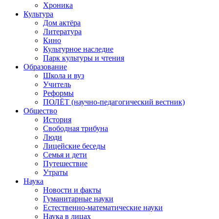
Хроника
Культура
Дом актёра
Литература
Кино
Культурное наследие
Парк культуры и чтения
Образование
Школа и вуз
Учитель
Реформы
ПОЛЁТ (научно-педагогический вестник)
Общество
История
Свободная трибуна
Люди
Лицейские беседы
Семья и дети
Путешествие
Утраты
Наука
Новости и факты
Гуманитарные науки
Естественно-математические науки
Наука в лицах