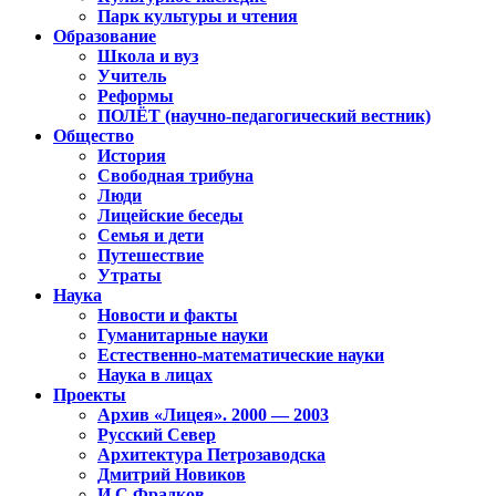
Парк культуры и чтения
Образование
Школа и вуз
Учитель
Реформы
ПОЛЁТ (научно-педагогический вестник)
Общество
История
Свободная трибуна
Люди
Лицейские беседы
Семья и дети
Путешествие
Утраты
Наука
Новости и факты
Гуманитарные науки
Естественно-математические науки
Наука в лицах
Проекты
Архив «Лицея». 2000 — 2003
Русский Север
Архитектура Петрозаводска
Дмитрий Новиков
И.С.Фрадков