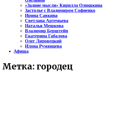
Озолиной
«Задние мысли» Кирилла Олюшкина
Застолье с Владимиром Софиенко
Ирина Савкина
Светлана Артемьева
Наталья Мешкова
Владимир Берштейн
Екатерина Габалова
Олег Липовецкий
Илона Румянцева
Афиша
Метка:
городец