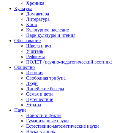
Хроника
Культура
Дом актёра
Литература
Кино
Культурное наследие
Парк культуры и чтения
Образование
Школа и вуз
Учитель
Реформы
ПОЛЁТ (научно-педагогический вестник)
Общество
История
Свободная трибуна
Люди
Лицейские беседы
Семья и дети
Путешествие
Утраты
Наука
Новости и факты
Гуманитарные науки
Естественно-математические науки
Наука в лицах