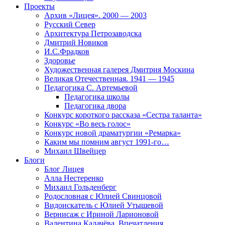
Проекты
Архив «Лицея». 2000 — 2003
Русский Север
Архитектура Петрозаводска
Дмитрий Новиков
И.С.Фрадков
Здоровье
Художественная галерея Дмитрия Москина
Великая Отечественная. 1941 — 1945
Педагогика С. Артемьевой
Педагогика школы
Педагогика двора
Конкурс короткого рассказа «Сестра таланта»
Конкурс «Во весь голос»
Конкурс новой драматургии «Ремарка»
Каким мы помним август 1991-го…
Михаил Швейцер
Блоги
Блог Лицея
Алла Нестеренко
Михаил Гольденберг
Родословная с Юлией Свинцовой
Видоискатель с Юлией Утышевой
Вернисаж с Ириной Ларионовой
Валентина Калачёва. Впечатления