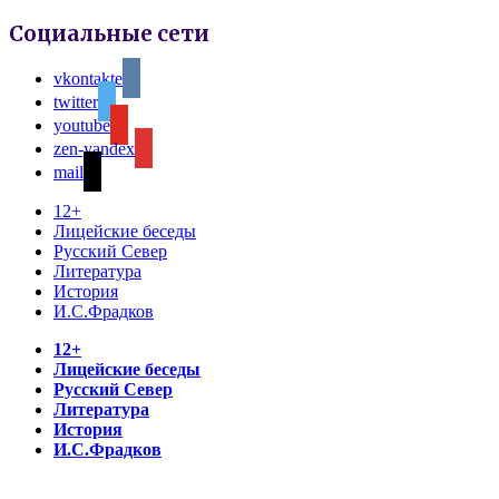
Социальные сети
vkontakte
twitter
youtube
zen-yandex
mail
12+
Лицейские беседы
Русский Север
Литература
История
И.С.Фрадков
12+
Лицейские беседы
Русский Север
Литература
История
И.С.Фрадков