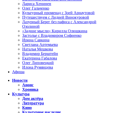
Лариса Хенинен
Олег Гальченко
Культурный променад с Зоей Арнаутовой
Путешествуем с Лидией Винокуровой
Лазурный Берег без пафоса с Александрой
Озолиной
«Задние мысли» Кирилла Олюшкина
Застолье с Владимиром Софиенко
Ирина Савкина
Светлана Артемьева
Наталья Мешкова
Владимир Берштейн
Екатерина Габалова
Олег Липовецкий
Илона Румянцева
Афиша
Новости
Анонс
Хроника
Культура
Дом актёра
Литература
Кино
Культурное наследие