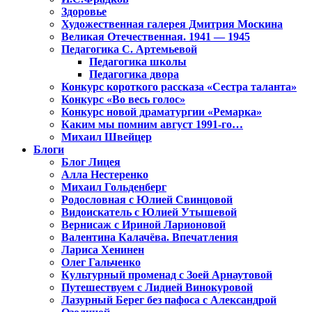
Здоровье
Художественная галерея Дмитрия Москина
Великая Отечественная. 1941 — 1945
Педагогика С. Артемьевой
Педагогика школы
Педагогика двора
Конкурс короткого рассказа «Сестра таланта»
Конкурс «Во весь голос»
Конкурс новой драматургии «Ремарка»
Каким мы помним август 1991-го…
Михаил Швейцер
Блоги
Блог Лицея
Алла Нестеренко
Михаил Гольденберг
Родословная с Юлией Свинцовой
Видоискатель с Юлией Утышевой
Вернисаж с Ириной Ларионовой
Валентина Калачёва. Впечатления
Лариса Хенинен
Олег Гальченко
Культурный променад с Зоей Арнаутовой
Путешествуем с Лидией Винокуровой
Лазурный Берег без пафоса с Александрой