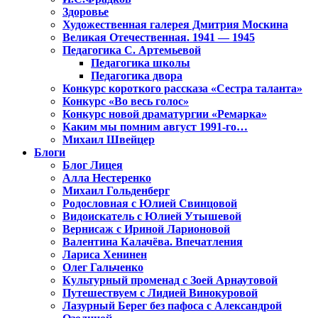
Здоровье
Художественная галерея Дмитрия Москина
Великая Отечественная. 1941 — 1945
Педагогика С. Артемьевой
Педагогика школы
Педагогика двора
Конкурс короткого рассказа «Сестра таланта»
Конкурс «Во весь голос»
Конкурс новой драматургии «Ремарка»
Каким мы помним август 1991-го…
Михаил Швейцер
Блоги
Блог Лицея
Алла Нестеренко
Михаил Гольденберг
Родословная с Юлией Свинцовой
Видоискатель с Юлией Утышевой
Вернисаж с Ириной Ларионовой
Валентина Калачёва. Впечатления
Лариса Хенинен
Олег Гальченко
Культурный променад с Зоей Арнаутовой
Путешествуем с Лидией Винокуровой
Лазурный Берег без пафоса с Александрой