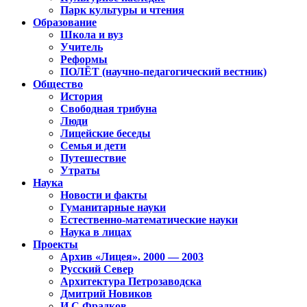
Парк культуры и чтения
Образование
Школа и вуз
Учитель
Реформы
ПОЛЁТ (научно-педагогический вестник)
Общество
История
Свободная трибуна
Люди
Лицейские беседы
Семья и дети
Путешествие
Утраты
Наука
Новости и факты
Гуманитарные науки
Естественно-математические науки
Наука в лицах
Проекты
Архив «Лицея». 2000 — 2003
Русский Север
Архитектура Петрозаводска
Дмитрий Новиков
И.С.Фрадков