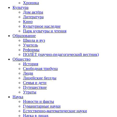
Хроника
Культура
Дом актёра
Литература
Кино
Культурное наследие
Парк культуры и чтения
Образование
Школа и вуз
Учитель
Реформы
ПОЛЁТ (научно-педагогический вестник)
Общество
История
Свободная трибуна
Люди
Лицейские беседы
Семья и дети
Путешествие
Утраты
Наука
Новости и факты
Гуманитарные науки
Естественно-математические науки
Наука в лицах