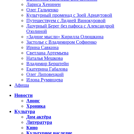
Лариса Хенинен
Олег Гальченко
Культурный променад с Зоей Арнаутовой
Путешествуем с Лидией Винокуровой
Лазурный Берег без пафоса с Александрой
Озолиной
«Задние мысли» Кирилла Олюшкина
Застолье с Владимиром Софиенко
Ирина Савкина
Светлана Артемьева
Наталья Мешкова
Владимир Берштейн
Екатерина Габалова
Олег Липовецкий
Илона Румянцева
Афиша
Новости
Анонс
Хроника
Культура
Дом актёра
Литература
Кино
Культурное наследие