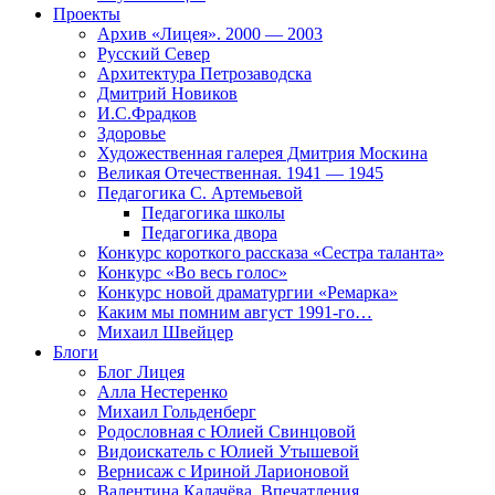
Проекты
Архив «Лицея». 2000 — 2003
Русский Север
Архитектура Петрозаводска
Дмитрий Новиков
И.С.Фрадков
Здоровье
Художественная галерея Дмитрия Москина
Великая Отечественная. 1941 — 1945
Педагогика С. Артемьевой
Педагогика школы
Педагогика двора
Конкурс короткого рассказа «Сестра таланта»
Конкурс «Во весь голос»
Конкурс новой драматургии «Ремарка»
Каким мы помним август 1991-го…
Михаил Швейцер
Блоги
Блог Лицея
Алла Нестеренко
Михаил Гольденберг
Родословная с Юлией Свинцовой
Видоискатель с Юлией Утышевой
Вернисаж с Ириной Ларионовой
Валентина Калачёва. Впечатления