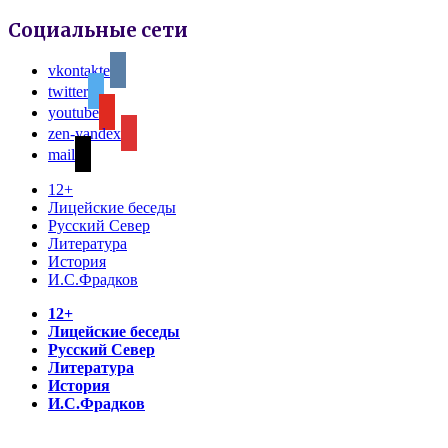
Социальные сети
vkontakte
twitter
youtube
zen-yandex
mail
12+
Лицейские беседы
Русский Север
Литература
История
И.С.Фрадков
12+
Лицейские беседы
Русский Север
Литература
История
И.С.Фрадков