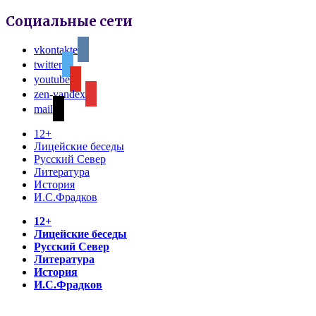
Социальные сети
vkontakte
twitter
youtube
zen-yandex
mail
12+
Лицейские беседы
Русский Север
Литература
История
И.С.Фрадков
12+
Лицейские беседы
Русский Север
Литература
История
И.С.Фрадков