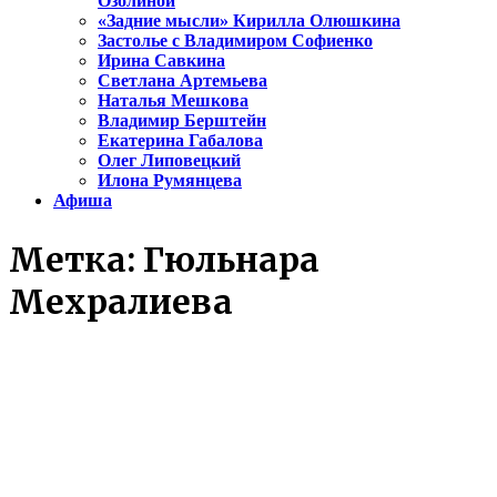
Озолиной
«Задние мысли» Кирилла Олюшкина
Застолье с Владимиром Софиенко
Ирина Савкина
Светлана Артемьева
Наталья Мешкова
Владимир Берштейн
Екатерина Габалова
Олег Липовецкий
Илона Румянцева
Афиша
Метка:
Гюльнара
Мехралиева