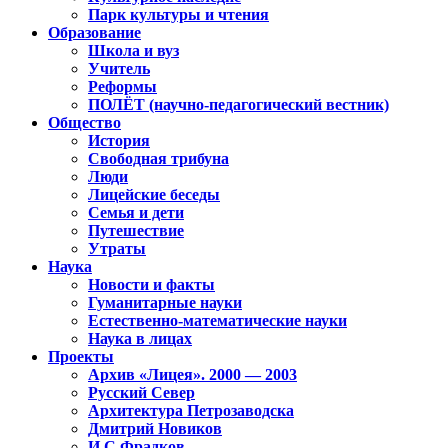
Парк культуры и чтения
Образование
Школа и вуз
Учитель
Реформы
ПОЛЁТ (научно-педагогический вестник)
Общество
История
Свободная трибуна
Люди
Лицейские беседы
Семья и дети
Путешествие
Утраты
Наука
Новости и факты
Гуманитарные науки
Естественно-математические науки
Наука в лицах
Проекты
Архив «Лицея». 2000 — 2003
Русский Север
Архитектура Петрозаводска
Дмитрий Новиков
И.С.Фрадков