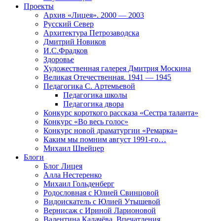
Проекты
Архив «Лицея». 2000 — 2003
Русский Север
Архитектура Петрозаводска
Дмитрий Новиков
И.С.Фрадков
Здоровье
Художественная галерея Дмитрия Москина
Великая Отечественная. 1941 — 1945
Педагогика С. Артемьевой
Педагогика школы
Педагогика двора
Конкурс короткого рассказа «Сестра таланта»
Конкурс «Во весь голос»
Конкурс новой драматургии «Ремарка»
Каким мы помним август 1991-го…
Михаил Швейцер
Блоги
Блог Лицея
Алла Нестеренко
Михаил Гольденберг
Родословная с Юлией Свинцовой
Видоискатель с Юлией Утышевой
Вернисаж с Ириной Ларионовой
Валентина Калачёва. Впечатления