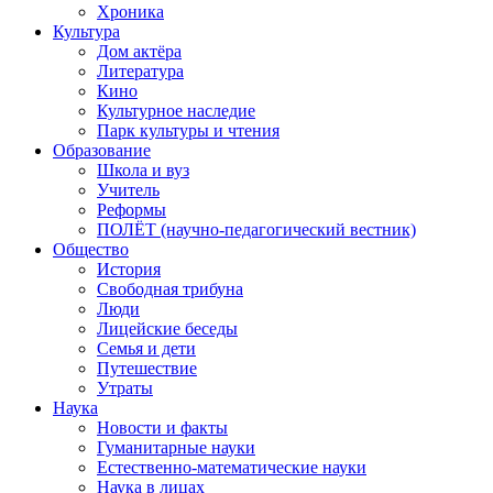
Хроника
Культура
Дом актёра
Литература
Кино
Культурное наследие
Парк культуры и чтения
Образование
Школа и вуз
Учитель
Реформы
ПОЛЁТ (научно-педагогический вестник)
Общество
История
Свободная трибуна
Люди
Лицейские беседы
Семья и дети
Путешествие
Утраты
Наука
Новости и факты
Гуманитарные науки
Естественно-математические науки
Наука в лицах