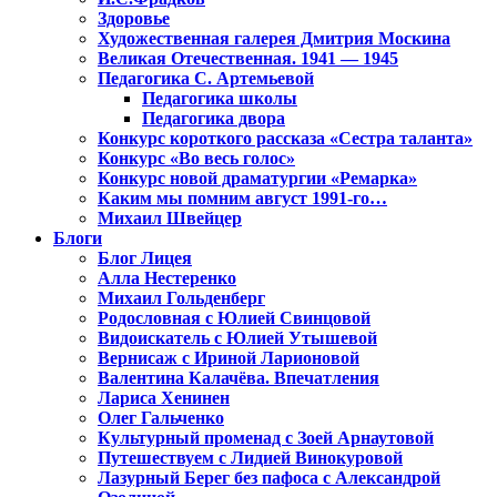
Здоровье
Художественная галерея Дмитрия Москина
Великая Отечественная. 1941 — 1945
Педагогика С. Артемьевой
Педагогика школы
Педагогика двора
Конкурс короткого рассказа «Сестра таланта»
Конкурс «Во весь голос»
Конкурс новой драматургии «Ремарка»
Каким мы помним август 1991-го…
Михаил Швейцер
Блоги
Блог Лицея
Алла Нестеренко
Михаил Гольденберг
Родословная с Юлией Свинцовой
Видоискатель с Юлией Утышевой
Вернисаж с Ириной Ларионовой
Валентина Калачёва. Впечатления
Лариса Хенинен
Олег Гальченко
Культурный променад с Зоей Арнаутовой
Путешествуем с Лидией Винокуровой
Лазурный Берег без пафоса с Александрой