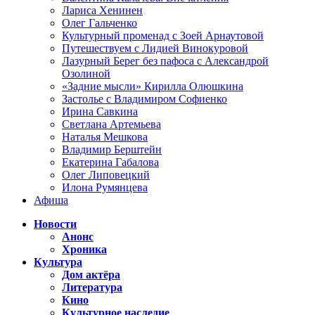
Лариса Хенинен
Олег Гальченко
Культурный променад с Зоей Арнаутовой
Путешествуем с Лидией Винокуровой
Лазурный Берег без пафоса с Александрой
Озолиной
«Задние мысли» Кирилла Олюшкина
Застолье с Владимиром Софиенко
Ирина Савкина
Светлана Артемьева
Наталья Мешкова
Владимир Берштейн
Екатерина Габалова
Олег Липовецкий
Илона Румянцева
Афиша
Новости
Анонс
Хроника
Культура
Дом актёра
Литература
Кино
Культурное наследие