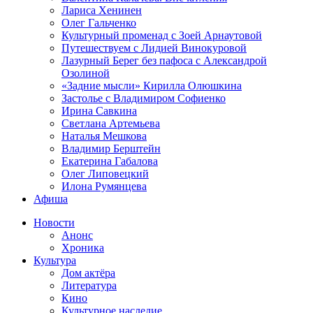
Лариса Хенинен
Олег Гальченко
Культурный променад с Зоей Арнаутовой
Путешествуем с Лидией Винокуровой
Лазурный Берег без пафоса с Александрой
Озолиной
«Задние мысли» Кирилла Олюшкина
Застолье с Владимиром Софиенко
Ирина Савкина
Светлана Артемьева
Наталья Мешкова
Владимир Берштейн
Екатерина Габалова
Олег Липовецкий
Илона Румянцева
Афиша
Новости
Анонс
Хроника
Культура
Дом актёра
Литература
Кино
Культурное наследие