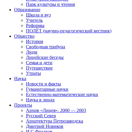
Парк культуры и чтения
Образование
Школа и вуз
Учитель
Реформы
ПОЛЁТ (научно-педагогический вестник)
Общество
История
Свободная трибуна
Люди
Лицейские беседы
Семья и дети
Путешествие
Утраты
Наука
Новости и факты
Гуманитарные науки
Естественно-математические науки
Наука в лицах
Проекты
Архив «Лицея». 2000 — 2003
Русский Север
Архитектура Петрозаводска
Дмитрий Новиков
И.С.Фрадков