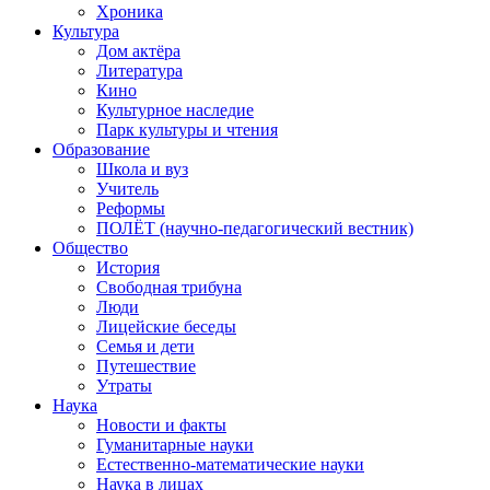
Хроника
Культура
Дом актёра
Литература
Кино
Культурное наследие
Парк культуры и чтения
Образование
Школа и вуз
Учитель
Реформы
ПОЛЁТ (научно-педагогический вестник)
Общество
История
Свободная трибуна
Люди
Лицейские беседы
Семья и дети
Путешествие
Утраты
Наука
Новости и факты
Гуманитарные науки
Естественно-математические науки
Наука в лицах