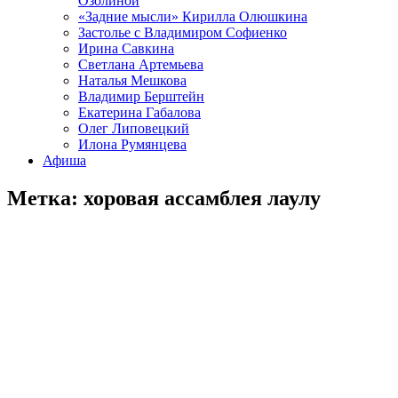
Озолиной
«Задние мысли» Кирилла Олюшкина
Застолье с Владимиром Софиенко
Ирина Савкина
Светлана Артемьева
Наталья Мешкова
Владимир Берштейн
Екатерина Габалова
Олег Липовецкий
Илона Румянцева
Афиша
Метка:
хоровая ассамблея лаулу