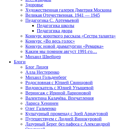
Здоровье
Художественная галерея Дмитрия Москина
Великая Отечественная. 1941 — 1945
Педагогика С. Артемьевой
Педагогика школы
Педагогика двора
Конкурс короткого рассказа «Сестра таланта»
Конкурс «Во весь голос»
Конкурс новой драматургии «Ремарка»
Каким мы помним август 1991-го…
Михаил Швейцер
Блоги
Блог Лицея
Алла Нестеренко
Михаил Гольденберг
Родословная с Юлией Свинцовой
Видоискатель с Юлией Утышевой
Вернисаж с Ириной Ларионовой
Валентина Калачёва. Впечатления
Лариса Хенинен
Олег Гальченко
Культурный променад с Зоей Арнаутовой
Путешествуем с Лидией Винокуровой
Лазурный Берег без пафоса с Александрой