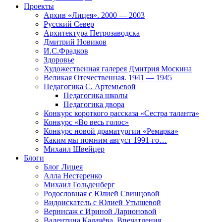
Проекты
Архив «Лицея». 2000 — 2003
Русский Север
Архитектура Петрозаводска
Дмитрий Новиков
И.С.Фрадков
Здоровье
Художественная галерея Дмитрия Москина
Великая Отечественная. 1941 — 1945
Педагогика С. Артемьевой
Педагогика школы
Педагогика двора
Конкурс короткого рассказа «Сестра таланта»
Конкурс «Во весь голос»
Конкурс новой драматургии «Ремарка»
Каким мы помним август 1991-го…
Михаил Швейцер
Блоги
Блог Лицея
Алла Нестеренко
Михаил Гольденберг
Родословная с Юлией Свинцовой
Видоискатель с Юлией Утышевой
Вернисаж с Ириной Ларионовой
Валентина Калачёва. Впечатления