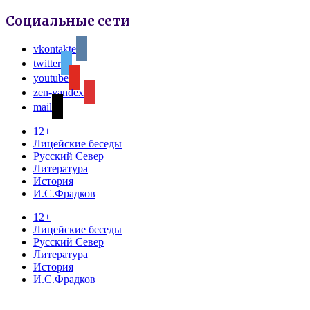
Социальные сети
vkontakte
twitter
youtube
zen-yandex
mail
12+
Лицейские беседы
Русский Север
Литература
История
И.С.Фрадков
12+
Лицейские беседы
Русский Север
Литература
История
И.С.Фрадков