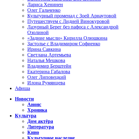
Лариса Хенинен
Олег Гальченко
Культурный променад с Зоей Арнаутовой
Путешествуем с Лидией Винокуровой
Лазурный Берег без пафоса с Александрой
Озолиной
«Задние мысли» Кирилла Олюшкина
Застолье с Владимиром Софиенко
Ирина Савкина
Светлана Артемьева
Наталья Мешкова
Владимир Берштейн
Екатерина Габалова
Олег Липовецкий
Илона Румянцева
Афиша
Новости
Анонс
Хроника
Культура
Дом актёра
Литература
Кино
Культурное наследие