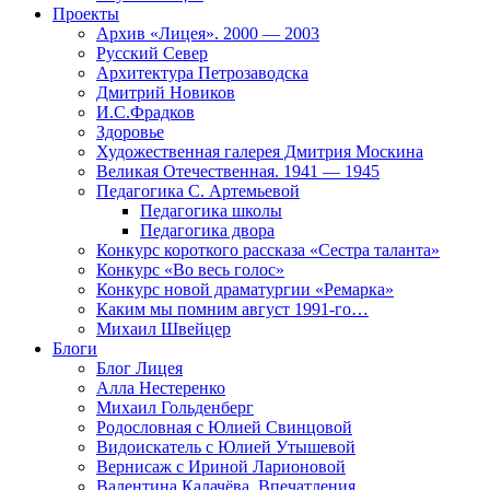
Проекты
Архив «Лицея». 2000 — 2003
Русский Север
Архитектура Петрозаводска
Дмитрий Новиков
И.С.Фрадков
Здоровье
Художественная галерея Дмитрия Москина
Великая Отечественная. 1941 — 1945
Педагогика С. Артемьевой
Педагогика школы
Педагогика двора
Конкурс короткого рассказа «Сестра таланта»
Конкурс «Во весь голос»
Конкурс новой драматургии «Ремарка»
Каким мы помним август 1991-го…
Михаил Швейцер
Блоги
Блог Лицея
Алла Нестеренко
Михаил Гольденберг
Родословная с Юлией Свинцовой
Видоискатель с Юлией Утышевой
Вернисаж с Ириной Ларионовой
Валентина Калачёва. Впечатления