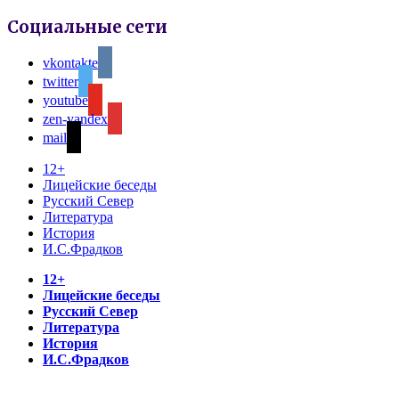
Социальные сети
vkontakte
twitter
youtube
zen-yandex
mail
12+
Лицейские беседы
Русский Север
Литература
История
И.С.Фрадков
12+
Лицейские беседы
Русский Север
Литература
История
И.С.Фрадков