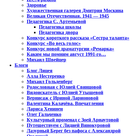
Здоровье
Художественная галерея Дмитрия Москина
Великая Отечественная. 1941 — 1945
Педагогика С. Артемьевой
Педагогика школы
Педагогика двора
Конкурс короткого рассказа «Сестра таланта»
Конкурс «Во весь голос»
Конкурс новой драматургии «Ремарка»
Каким мы помним август 1991-го…
Михаил Швейцер
Блоги
Блог Лицея
Алла Нестеренко
Михаил Гольденберг
Родословная с Юлией Свинцовой
Видоискатель с Юлией Утышевой
Вернисаж с Ириной Ларионовой
Валентина Калачёва. Впечатления
Лариса Хенинен
Олег Гальченко
Культурный променад с Зоей Арнаутовой
Путешествуем с Лидией Винокуровой
Лазурный Берег без пафоса с Александрой