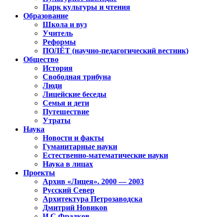
Парк культуры и чтения
Образование
Школа и вуз
Учитель
Реформы
ПОЛЁТ (научно-педагогический вестник)
Общество
История
Свободная трибуна
Люди
Лицейские беседы
Семья и дети
Путешествие
Утраты
Наука
Новости и факты
Гуманитарные науки
Естественно-математические науки
Наука в лицах
Проекты
Архив «Лицея». 2000 — 2003
Русский Север
Архитектура Петрозаводска
Дмитрий Новиков
И.С.Фрадков