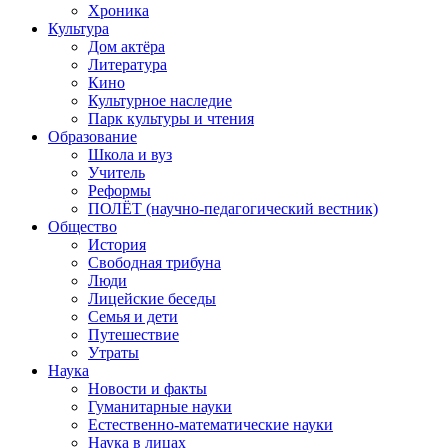
Хроника
Культура
Дом актёра
Литература
Кино
Культурное наследие
Парк культуры и чтения
Образование
Школа и вуз
Учитель
Реформы
ПОЛЁТ (научно-педагогический вестник)
Общество
История
Свободная трибуна
Люди
Лицейские беседы
Семья и дети
Путешествие
Утраты
Наука
Новости и факты
Гуманитарные науки
Естественно-математические науки
Наука в лицах