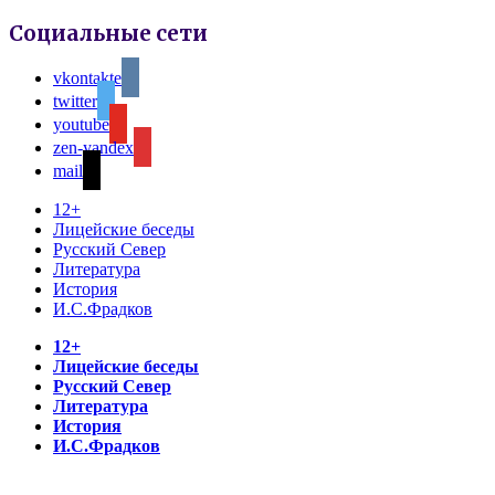
Социальные сети
vkontakte
twitter
youtube
zen-yandex
mail
12+
Лицейские беседы
Русский Север
Литература
История
И.С.Фрадков
12+
Лицейские беседы
Русский Север
Литература
История
И.С.Фрадков