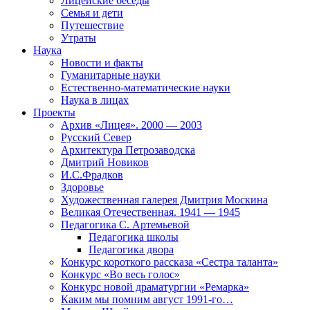
Лицейские беседы
Семья и дети
Путешествие
Утраты
Наука
Новости и факты
Гуманитарные науки
Естественно-математические науки
Наука в лицах
Проекты
Архив «Лицея». 2000 — 2003
Русский Север
Архитектура Петрозаводска
Дмитрий Новиков
И.С.Фрадков
Здоровье
Художественная галерея Дмитрия Москина
Великая Отечественная. 1941 — 1945
Педагогика С. Артемьевой
Педагогика школы
Педагогика двора
Конкурс короткого рассказа «Сестра таланта»
Конкурс «Во весь голос»
Конкурс новой драматургии «Ремарка»
Каким мы помним август 1991-го…