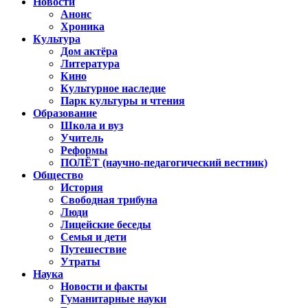
Новости
Анонс
Хроника
Культура
Дом актёра
Литература
Кино
Культурное наследие
Парк культуры и чтения
Образование
Школа и вуз
Учитель
Реформы
ПОЛЁТ (научно-педагогический вестник)
Общество
История
Свободная трибуна
Люди
Лицейские беседы
Семья и дети
Путешествие
Утраты
Наука
Новости и факты
Гуманитарные науки