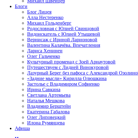
Михаил Швейцер
Блоги
Блог Лицея
Алла Нестеренко
Михаил Гольденберг
Родословная с Юлией Свинцовой
Видоискатель с Юлией Утышевой
Вернисаж с Ириной Ларионовой
Валентина Калачёва. Впечатления
Лариса Хенинен
Олег Гальченко
Культурный променад с Зоей Арнаутовой
Путешествуем с Лидией Винокуровой
Лазурный Берег без пафоса с Александрой Озолино
«Задние мысли» Кирилла Олюшкина
Застолье с Владимиром Софиенко
Ирина Савкина
Светлана Артемьева
Наталья Мешкова
Владимир Берштейн
Екатерина Габалова
Олег Липовецкий
Илона Румянцева
Афиша