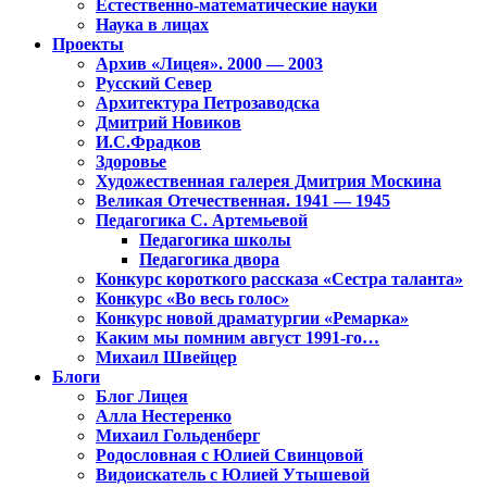
Естественно-математические науки
Наука в лицах
Проекты
Архив «Лицея». 2000 — 2003
Русский Север
Архитектура Петрозаводска
Дмитрий Новиков
И.С.Фрадков
Здоровье
Художественная галерея Дмитрия Москина
Великая Отечественная. 1941 — 1945
Педагогика С. Артемьевой
Педагогика школы
Педагогика двора
Конкурс короткого рассказа «Сестра таланта»
Конкурс «Во весь голос»
Конкурс новой драматургии «Ремарка»
Каким мы помним август 1991-го…
Михаил Швейцер
Блоги
Блог Лицея
Алла Нестеренко
Михаил Гольденберг
Родословная с Юлией Свинцовой
Видоискатель с Юлией Утышевой