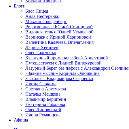
Михаил Швейцер
Блоги
Блог Лицея
Алла Нестеренко
Михаил Гольденберг
Родословная с Юлией Свинцовой
Видоискатель с Юлией Утышевой
Вернисаж с Ириной Ларионовой
Валентина Калачёва. Впечатления
Лариса Хенинен
Олег Гальченко
Культурный променад с Зоей Арнаутовой
Путешествуем с Лидией Винокуровой
Лазурный Берег без пафоса с Александрой Озолино
«Задние мысли» Кирилла Олюшкина
Застолье с Владимиром Софиенко
Ирина Савкина
Светлана Артемьева
Наталья Мешкова
Владимир Берштейн
Екатерина Габалова
Олег Липовецкий
Илона Румянцева
Афиша