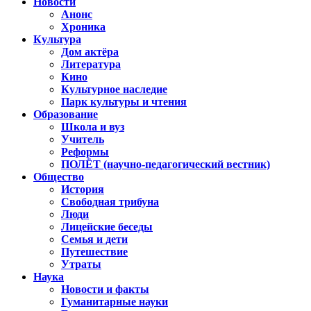
Новости
Анонс
Хроника
Культура
Дом актёра
Литература
Кино
Культурное наследие
Парк культуры и чтения
Образование
Школа и вуз
Учитель
Реформы
ПОЛЁТ (научно-педагогический вестник)
Общество
История
Свободная трибуна
Люди
Лицейские беседы
Семья и дети
Путешествие
Утраты
Наука
Новости и факты
Гуманитарные науки