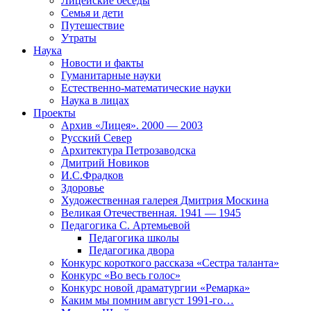
Лицейские беседы
Семья и дети
Путешествие
Утраты
Наука
Новости и факты
Гуманитарные науки
Естественно-математические науки
Наука в лицах
Проекты
Архив «Лицея». 2000 — 2003
Русский Север
Архитектура Петрозаводска
Дмитрий Новиков
И.С.Фрадков
Здоровье
Художественная галерея Дмитрия Москина
Великая Отечественная. 1941 — 1945
Педагогика С. Артемьевой
Педагогика школы
Педагогика двора
Конкурс короткого рассказа «Сестра таланта»
Конкурс «Во весь голос»
Конкурс новой драматургии «Ремарка»
Каким мы помним август 1991-го…