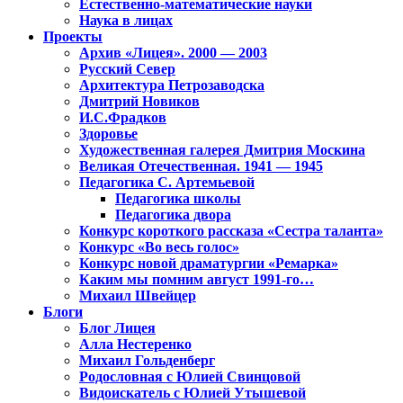
Естественно-математические науки
Наука в лицах
Проекты
Архив «Лицея». 2000 — 2003
Русский Север
Архитектура Петрозаводска
Дмитрий Новиков
И.С.Фрадков
Здоровье
Художественная галерея Дмитрия Москина
Великая Отечественная. 1941 — 1945
Педагогика С. Артемьевой
Педагогика школы
Педагогика двора
Конкурс короткого рассказа «Сестра таланта»
Конкурс «Во весь голос»
Конкурс новой драматургии «Ремарка»
Каким мы помним август 1991-го…
Михаил Швейцер
Блоги
Блог Лицея
Алла Нестеренко
Михаил Гольденберг
Родословная с Юлией Свинцовой
Видоискатель с Юлией Утышевой