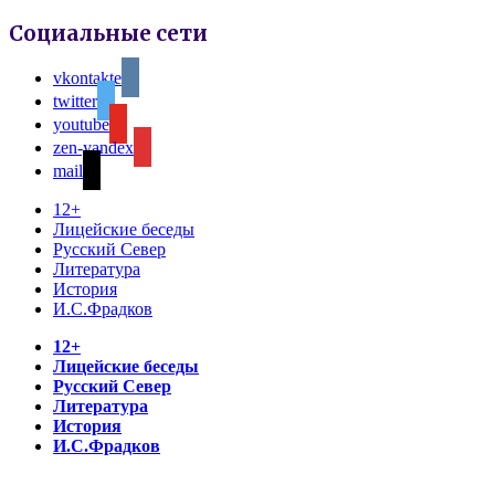
Социальные сети
vkontakte
twitter
youtube
zen-yandex
mail
12+
Лицейские беседы
Русский Север
Литература
История
И.С.Фрадков
12+
Лицейские беседы
Русский Север
Литература
История
И.С.Фрадков