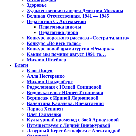
Здоровье
Художественная галерея Дмитрия Москина
Великая Отечественная. 1941 — 1945
Педагогика С. Артемьевой
Педагогика школы
Педагогика двора
Конкурс короткого рассказа «Сестра таланта»
Конкурс «Во весь голос»
Конкурс новой драматургии «Ремарка»
Каким мы помним август 1991-го…
Михаил Швейцер
Блоги
Блог Лицея
Алла Нестеренко
Михаил Гольденберг
Родословная с Юлией Свинцовой
Видоискатель с Юлией Утышевой
Вернисаж с Ириной Ларионовой
Валентина Калачёва. Впечатления
Лариса Хенинен
Олег Гальченко
Культурный променад с Зоей Арнаутовой
Путешествуем с Лидией Винокуровой
Лазурный Берег без пафоса с Александрой