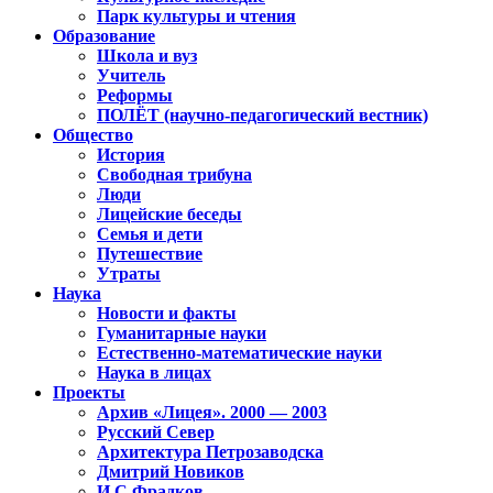
Парк культуры и чтения
Образование
Школа и вуз
Учитель
Реформы
ПОЛЁТ (научно-педагогический вестник)
Общество
История
Свободная трибуна
Люди
Лицейские беседы
Семья и дети
Путешествие
Утраты
Наука
Новости и факты
Гуманитарные науки
Естественно-математические науки
Наука в лицах
Проекты
Архив «Лицея». 2000 — 2003
Русский Север
Архитектура Петрозаводска
Дмитрий Новиков
И.С.Фрадков