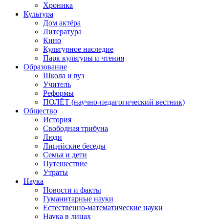
Хроника
Культура
Дом актёра
Литература
Кино
Культурное наследие
Парк культуры и чтения
Образование
Школа и вуз
Учитель
Реформы
ПОЛЁТ (научно-педагогический вестник)
Общество
История
Свободная трибуна
Люди
Лицейские беседы
Семья и дети
Путешествие
Утраты
Наука
Новости и факты
Гуманитарные науки
Естественно-математические науки
Наука в лицах