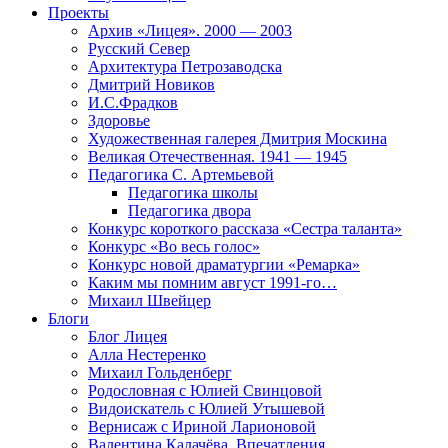
Проекты
Архив «Лицея». 2000 — 2003
Русский Север
Архитектура Петрозаводска
Дмитрий Новиков
И.С.Фрадков
Здоровье
Художественная галерея Дмитрия Москина
Великая Отечественная. 1941 — 1945
Педагогика С. Артемьевой
Педагогика школы
Педагогика двора
Конкурс короткого рассказа «Сестра таланта»
Конкурс «Во весь голос»
Конкурс новой драматургии «Ремарка»
Каким мы помним август 1991-го…
Михаил Швейцер
Блоги
Блог Лицея
Алла Нестеренко
Михаил Гольденберг
Родословная с Юлией Свинцовой
Видоискатель с Юлией Утышевой
Вернисаж с Ириной Ларионовой
Валентина Калачёва. Впечатления