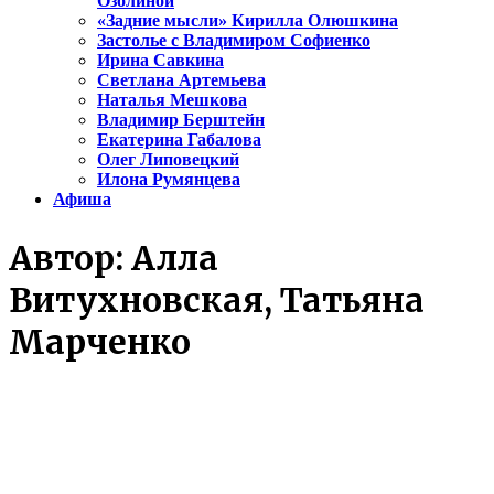
Озолиной
«Задние мысли» Кирилла Олюшкина
Застолье с Владимиром Софиенко
Ирина Савкина
Светлана Артемьева
Наталья Мешкова
Владимир Берштейн
Екатерина Габалова
Олег Липовецкий
Илона Румянцева
Афиша
Автор:
Алла
Витухновская, Татьяна
Марченко