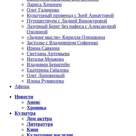
Лариса Хенинен
Олег Гальченко
Культурный променад с Зоей Арнаутовой
Путешествуем с Лидией Винокуровой
Лазурный Берег без пафоса с Александрой
Озолиной
«Задние мысли» Кирилла Олюшкина
Застолье с Владимиром Софиенко
Ирина Савкина
Светлана Артемьева
Наталья Мешкова
Владимир Берштейн
Екатерина Габалова
Олег Липовецкий
Илона Румянцева
Афиша
Новости
Анонс
Хроника
Культура
Дом актёра
Литература
Кино
Культурное наследие