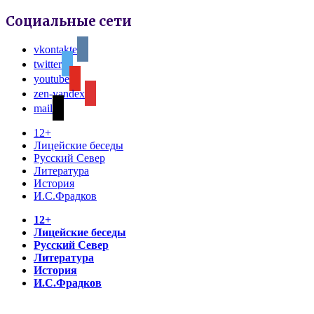
Социальные сети
vkontakte
twitter
youtube
zen-yandex
mail
12+
Лицейские беседы
Русский Север
Литература
История
И.С.Фрадков
12+
Лицейские беседы
Русский Север
Литература
История
И.С.Фрадков