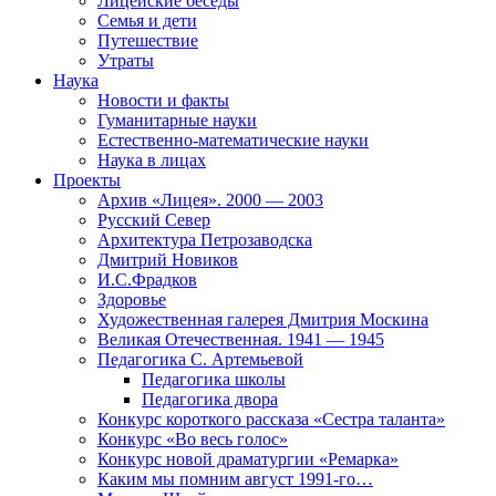
Лицейские беседы
Семья и дети
Путешествие
Утраты
Наука
Новости и факты
Гуманитарные науки
Естественно-математические науки
Наука в лицах
Проекты
Архив «Лицея». 2000 — 2003
Русский Север
Архитектура Петрозаводска
Дмитрий Новиков
И.С.Фрадков
Здоровье
Художественная галерея Дмитрия Москина
Великая Отечественная. 1941 — 1945
Педагогика С. Артемьевой
Педагогика школы
Педагогика двора
Конкурс короткого рассказа «Сестра таланта»
Конкурс «Во весь голос»
Конкурс новой драматургии «Ремарка»
Каким мы помним август 1991-го…