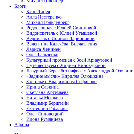
Михаил Швейцер
Блоги
Блог Лицея
Алла Нестеренко
Михаил Гольденберг
Родословная с Юлией Свинцовой
Видоискатель с Юлией Утышевой
Вернисаж с Ириной Ларионовой
Валентина Калачёва. Впечатления
Лариса Хенинен
Олег Гальченко
Культурный променад с Зоей Арнаутовой
Путешествуем с Лидией Винокуровой
Лазурный Берег без пафоса с Александрой Озолино
«Задние мысли» Кирилла Олюшкина
Застолье с Владимиром Софиенко
Ирина Савкина
Светлана Артемьева
Наталья Мешкова
Владимир Берштейн
Екатерина Габалова
Олег Липовецкий
Илона Румянцева
Афиша