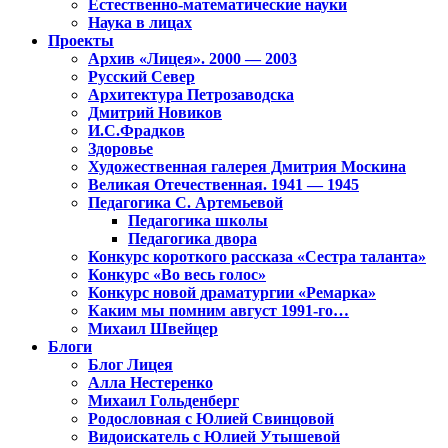
Естественно-математические науки
Наука в лицах
Проекты
Архив «Лицея». 2000 — 2003
Русский Север
Архитектура Петрозаводска
Дмитрий Новиков
И.С.Фрадков
Здоровье
Художественная галерея Дмитрия Москина
Великая Отечественная. 1941 — 1945
Педагогика С. Артемьевой
Педагогика школы
Педагогика двора
Конкурс короткого рассказа «Сестра таланта»
Конкурс «Во весь голос»
Конкурс новой драматургии «Ремарка»
Каким мы помним август 1991-го…
Михаил Швейцер
Блоги
Блог Лицея
Алла Нестеренко
Михаил Гольденберг
Родословная с Юлией Свинцовой
Видоискатель с Юлией Утышевой