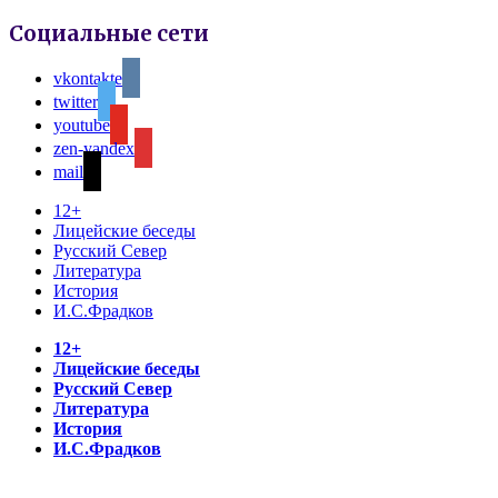
Социальные сети
vkontakte
twitter
youtube
zen-yandex
mail
12+
Лицейские беседы
Русский Север
Литература
История
И.С.Фрадков
12+
Лицейские беседы
Русский Север
Литература
История
И.С.Фрадков