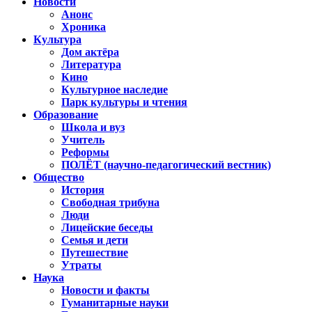
Новости
Анонс
Хроника
Культура
Дом актёра
Литература
Кино
Культурное наследие
Парк культуры и чтения
Образование
Школа и вуз
Учитель
Реформы
ПОЛЁТ (научно-педагогический вестник)
Общество
История
Свободная трибуна
Люди
Лицейские беседы
Семья и дети
Путешествие
Утраты
Наука
Новости и факты
Гуманитарные науки