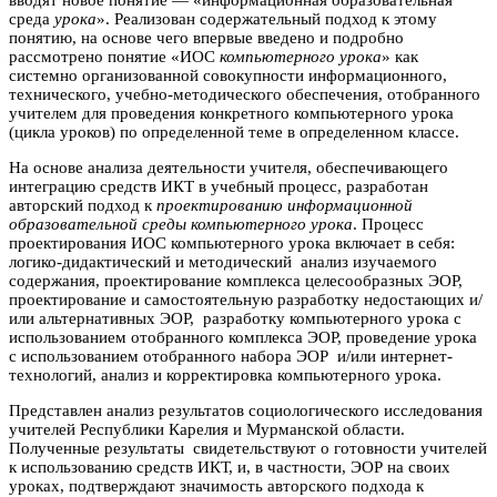
среда
урока
». Реализован содержательный подход к этому
понятию, на основе чего впервые введено и подробно
рассмотрено понятие «ИОС
компьютерного урока
» как
системно организованной совокупности информационного,
технического, учебно-методического обеспечения, отобранного
учителем для проведения конкретного компьютерного урока
(цикла уроков) по определенной теме в определенном классе.
На основе анализа деятельности учителя, обеспечивающего
интеграцию средств ИКТ в учебный процесс, разработан
авторский подход к
проектированию информационной
образовательной среды компьютерного урока
. Процесс
проектирования ИОС компьютерного урока включает в себя:
логико-дидактический и методический анализ изучаемого
содержания, проектирование комплекса целесообразных ЭОР,
проектирование и самостоятельную разработку недостающих и/
или альтернативных ЭОР, разработку компьютерного урока с
использованием отобранного комплекса ЭОР, проведение урока
с использованием отобранного набора ЭОР и/или интернет-
технологий, анализ и корректировка компьютерного урока.
Представлен анализ результатов социологического исследования
учителей Республики Карелия и Мурманской области.
Полученные результаты свидетельствуют о готовности учителей
к использованию средств ИКТ, и, в частности, ЭОР на своих
уроках, подтверждают значимость авторского подхода к