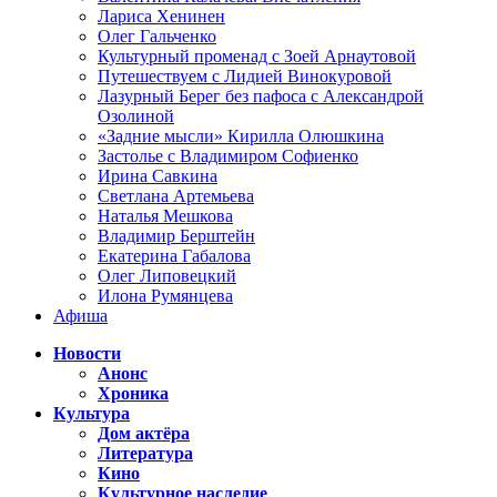
Лариса Хенинен
Олег Гальченко
Культурный променад с Зоей Арнаутовой
Путешествуем с Лидией Винокуровой
Лазурный Берег без пафоса с Александрой
Озолиной
«Задние мысли» Кирилла Олюшкина
Застолье с Владимиром Софиенко
Ирина Савкина
Светлана Артемьева
Наталья Мешкова
Владимир Берштейн
Екатерина Габалова
Олег Липовецкий
Илона Румянцева
Афиша
Новости
Анонс
Хроника
Культура
Дом актёра
Литература
Кино
Культурное наследие