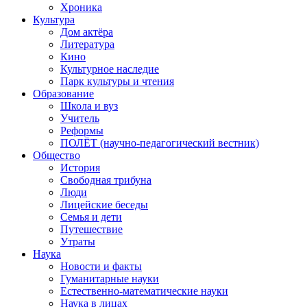
Хроника
Культура
Дом актёра
Литература
Кино
Культурное наследие
Парк культуры и чтения
Образование
Школа и вуз
Учитель
Реформы
ПОЛЁТ (научно-педагогический вестник)
Общество
История
Свободная трибуна
Люди
Лицейские беседы
Семья и дети
Путешествие
Утраты
Наука
Новости и факты
Гуманитарные науки
Естественно-математические науки
Наука в лицах