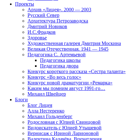
Проекты
Архив «Лицея». 2000 — 2003
Русский Север
Архитектура Петрозаводска
Дмитрий Новиков
И.С.Фрадков
Здоровье
Художественная галерея Дмитрия Москина
Великая Отечественная. 1941 — 1945
Педагогика С. Артемьевой
Педагогика школы
Педагогика двора
Конкурс короткого рассказа «Сестра таланта»
Конкурс «Во весь голос»
Конкурс новой драматургии «Ремарка»
Каким мы помним август 1991-го…
Михаил Швейцер
Блоги
Блог Лицея
Алла Нестеренко
Михаил Гольденберг
Родословная с Юлией Свинцовой
Видоискатель с Юлией Утышевой
Вернисаж с Ириной Ларионовой
Валентина Калачёва. Впечатления