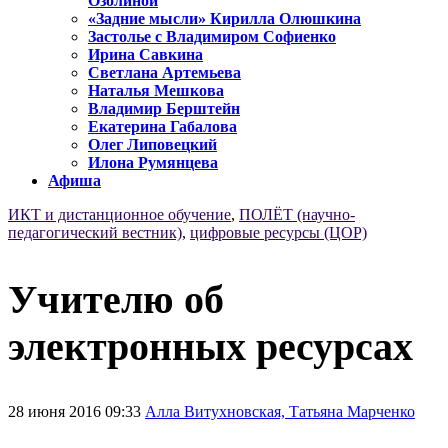
Озолиной
«Задние мысли» Кирилла Олюшкина
Застолье с Владимиром Софиенко
Ирина Савкина
Светлана Артемьева
Наталья Мешкова
Владимир Берштейн
Екатерина Габалова
Олег Липовецкий
Илона Румянцева
Афиша
ИКТ и дистанционное обучение
,
ПОЛЁТ (научно-
педагогический вестник)
,
цифровые ресурсы (ЦОР)
Учителю об
электронных ресурсах
28 июня 2016 09:33
Алла Витухновская, Татьяна Марченко