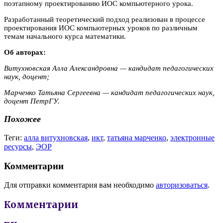
поэтапному проектированию ИОС компьютерного урока.
Разработанный теоретический подход реализован в процессе
проектирования ИОС компьютерных уроков по различным
темам начального курса математики.
Об авторах:
Витухновская Алла Александровна — кандидат педагогических
наук, доцент;
Марченко Татьяна Сергеевна — кандидат педагогических наук,
доцент ПетрГУ.
Похожее
Теги:
алла витухновская
,
икт
,
татьяна марченко
,
электронные
ресурсы
,
ЭОР
Комментарии
Для отправки комментария вам необходимо
авторизоваться
.
Комментарии