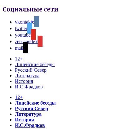
Социальные сети
vkontakte
twitter
youtube
zen-yandex
mail
12+
Лицейские беседы
Русский Север
Литература
История
И.С.Фрадков
12+
Лицейские беседы
Русский Север
Литература
История
И.С.Фрадков