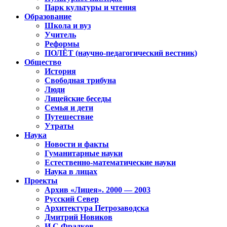
Парк культуры и чтения
Образование
Школа и вуз
Учитель
Реформы
ПОЛЁТ (научно-педагогический вестник)
Общество
История
Свободная трибуна
Люди
Лицейские беседы
Семья и дети
Путешествие
Утраты
Наука
Новости и факты
Гуманитарные науки
Естественно-математические науки
Наука в лицах
Проекты
Архив «Лицея». 2000 — 2003
Русский Север
Архитектура Петрозаводска
Дмитрий Новиков
И.С.Фрадков