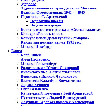
Здоровье
Художественная галерея Дмитрия Москина
Великая Отечественная. 1941 — 1945
Педагогика С. Артемьевой
Педагогика школы
Педагогика двора
Конкурс короткого рассказа «Сестра таланта»
Конкурс «Во весь голос»
Конкурс новой драматургии «Ремарка»
Каким мы помним август 1991-го…
Михаил Швейцер
Блоги
Блог Лицея
Алла Нестеренко
Михаил Гольденберг
Родословная с Юлией Свинцовой
Видоискатель с Юлией Утышевой
Вернисаж с Ириной Ларионовой
Валентина Калачёва. Впечатления
Лариса Хенинен
Олег Гальченко
Культурный променад с Зоей Арнаутовой
Путешествуем с Лидией Винокуровой
Лазурный Берег без пафоса с Александрой