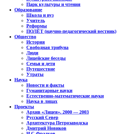
Парк культуры и чтения
Образование
Школа и вуз
Учитель
Реформы
ПОЛЁТ (научно-педагогический вестник)
Общество
История
Свободная трибуна
Люди
Лицейские беседы
Семья и дети
Путешествие
Утраты
Наука
Новости и факты
Гуманитарные науки
Естественно-математические науки
Наука в лицах
Проекты
Архив «Лицея». 2000 — 2003
Русский Север
Архитектура Петрозаводска
Дмитрий Новиков
И.С.Фрадков