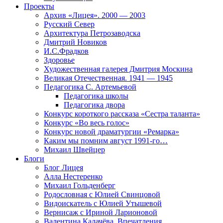
Проекты
Архив «Лицея». 2000 — 2003
Русский Север
Архитектура Петрозаводска
Дмитрий Новиков
И.С.Фрадков
Здоровье
Художественная галерея Дмитрия Москина
Великая Отечественная. 1941 — 1945
Педагогика С. Артемьевой
Педагогика школы
Педагогика двора
Конкурс короткого рассказа «Сестра таланта»
Конкурс «Во весь голос»
Конкурс новой драматургии «Ремарка»
Каким мы помним август 1991-го…
Михаил Швейцер
Блоги
Блог Лицея
Алла Нестеренко
Михаил Гольденберг
Родословная с Юлией Свинцовой
Видоискатель с Юлией Утышевой
Вернисаж с Ириной Ларионовой
Валентина Калачёва. Впечатления