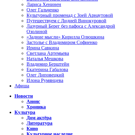
Лариса Хенинен
Олег Гальченко
Культурный променад с Зоей Арнаутовой
Путешествуем с Лидией Винокуровой
Лазурный Берег без пафоса с Александрой
Озолиной
«Задние мысли» Кирилла Олюшкина
Застолье с Владимиром Софиенко
Ирина Савкина
Светлана Артемьева
Наталья Мешкова
Владимир Берштейн
Екатерина Габалова
Олег Липовецкий
Илона Румянцева
Афиша
Новости
Анонс
Хроника
Культура
Дом актёра
Литература
Кино
Культурное наследие