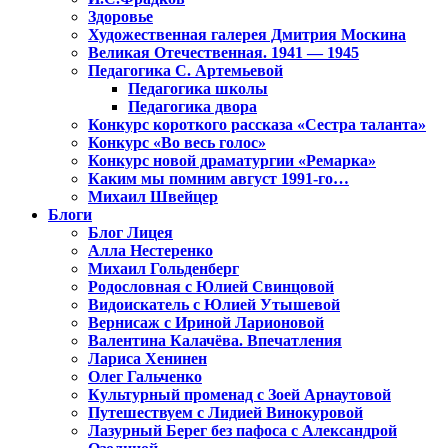
Здоровье
Художественная галерея Дмитрия Москина
Великая Отечественная. 1941 — 1945
Педагогика С. Артемьевой
Педагогика школы
Педагогика двора
Конкурс короткого рассказа «Сестра таланта»
Конкурс «Во весь голос»
Конкурс новой драматургии «Ремарка»
Каким мы помним август 1991-го…
Михаил Швейцер
Блоги
Блог Лицея
Алла Нестеренко
Михаил Гольденберг
Родословная с Юлией Свинцовой
Видоискатель с Юлией Утышевой
Вернисаж с Ириной Ларионовой
Валентина Калачёва. Впечатления
Лариса Хенинен
Олег Гальченко
Культурный променад с Зоей Арнаутовой
Путешествуем с Лидией Винокуровой
Лазурный Берег без пафоса с Александрой