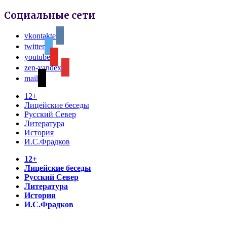
Социальные сети
vkontakte
twitter
youtube
zen-yandex
mail
12+
Лицейские беседы
Русский Север
Литература
История
И.С.Фрадков
12+
Лицейские беседы
Русский Север
Литература
История
И.С.Фрадков