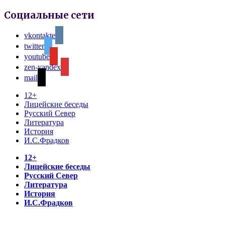
Социальные сети
vkontakte
twitter
youtube
zen-yandex
mail
12+
Лицейские беседы
Русский Север
Литература
История
И.С.Фрадков
12+
Лицейские беседы
Русский Север
Литература
История
И.С.Фрадков