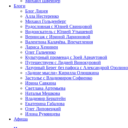
Михаил Швейцер
Блоги
Блог Лицея
Алла Нестеренко
Михаил Гольденберг
Родословная с Юлией Свинцовой
Видоискатель с Юлией Утышевой
Вернисаж с Ириной Ларионовой
Валентина Калачёва. Впечатления
Лариса Хенинен
Олег Гальченко
Культурный променад с Зоей Арнаутовой
Путешествуем с Лидией Винокуровой
Лазурный Берег без пафоса с Александрой Озолино
«Задние мысли» Кирилла Олюшкина
Застолье с Владимиром Софиенко
Ирина Савкина
Светлана Артемьева
Наталья Мешкова
Владимир Берштейн
Екатерина Габалова
Олег Липовецкий
Илона Румянцева
Афиша