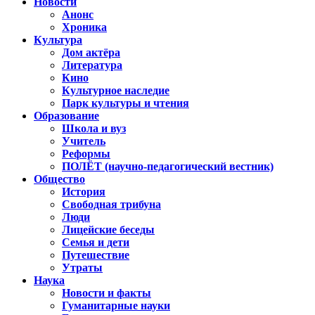
Новости
Анонс
Хроника
Культура
Дом актёра
Литература
Кино
Культурное наследие
Парк культуры и чтения
Образование
Школа и вуз
Учитель
Реформы
ПОЛЁТ (научно-педагогический вестник)
Общество
История
Свободная трибуна
Люди
Лицейские беседы
Семья и дети
Путешествие
Утраты
Наука
Новости и факты
Гуманитарные науки