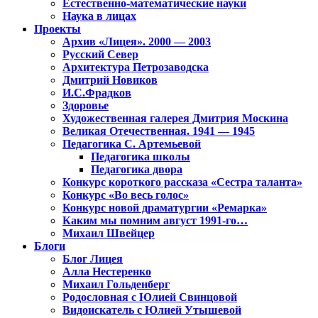
Естественно-математические науки
Наука в лицах
Проекты
Архив «Лицея». 2000 — 2003
Русский Север
Архитектура Петрозаводска
Дмитрий Новиков
И.С.Фрадков
Здоровье
Художественная галерея Дмитрия Москина
Великая Отечественная. 1941 — 1945
Педагогика С. Артемьевой
Педагогика школы
Педагогика двора
Конкурс короткого рассказа «Сестра таланта»
Конкурс «Во весь голос»
Конкурс новой драматургии «Ремарка»
Каким мы помним август 1991-го…
Михаил Швейцер
Блоги
Блог Лицея
Алла Нестеренко
Михаил Гольденберг
Родословная с Юлией Свинцовой
Видоискатель с Юлией Утышевой