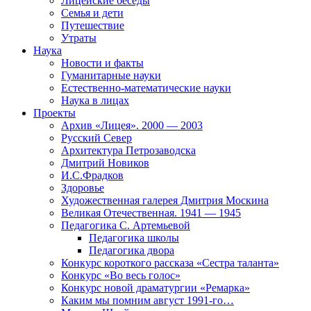
Лицейские беседы
Семья и дети
Путешествие
Утраты
Наука
Новости и факты
Гуманитарные науки
Естественно-математические науки
Наука в лицах
Проекты
Архив «Лицея». 2000 — 2003
Русский Север
Архитектура Петрозаводска
Дмитрий Новиков
И.С.Фрадков
Здоровье
Художественная галерея Дмитрия Москина
Великая Отечественная. 1941 — 1945
Педагогика С. Артемьевой
Педагогика школы
Педагогика двора
Конкурс короткого рассказа «Сестра таланта»
Конкурс «Во весь голос»
Конкурс новой драматургии «Ремарка»
Каким мы помним август 1991-го…