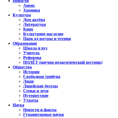
Новости
Анонс
Хроника
Культура
Дом актёра
Литература
Кино
Культурное наследие
Парк культуры и чтения
Образование
Школа и вуз
Учитель
Реформы
ПОЛЁТ (научно-педагогический вестник)
Общество
История
Свободная трибуна
Люди
Лицейские беседы
Семья и дети
Путешествие
Утраты
Наука
Новости и факты
Гуманитарные науки