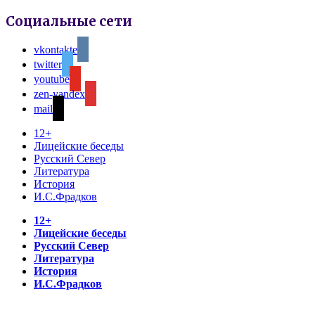
Социальные сети
vkontakte
twitter
youtube
zen-yandex
mail
12+
Лицейские беседы
Русский Север
Литература
История
И.С.Фрадков
12+
Лицейские беседы
Русский Север
Литература
История
И.С.Фрадков