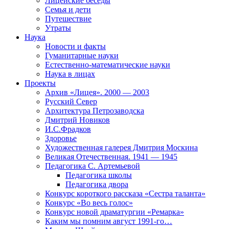
Лицейские беседы
Семья и дети
Путешествие
Утраты
Наука
Новости и факты
Гуманитарные науки
Естественно-математические науки
Наука в лицах
Проекты
Архив «Лицея». 2000 — 2003
Русский Север
Архитектура Петрозаводска
Дмитрий Новиков
И.С.Фрадков
Здоровье
Художественная галерея Дмитрия Москина
Великая Отечественная. 1941 — 1945
Педагогика С. Артемьевой
Педагогика школы
Педагогика двора
Конкурс короткого рассказа «Сестра таланта»
Конкурс «Во весь голос»
Конкурс новой драматургии «Ремарка»
Каким мы помним август 1991-го…