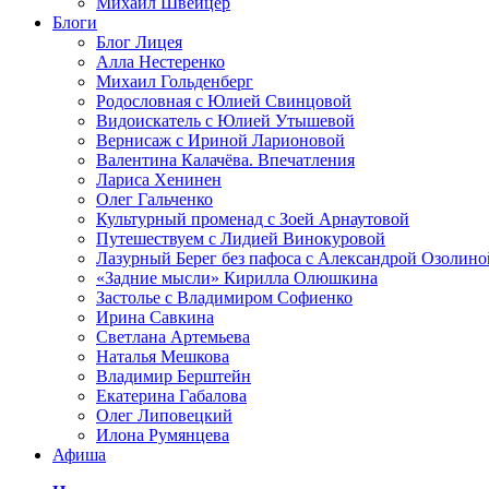
Михаил Швейцер
Блоги
Блог Лицея
Алла Нестеренко
Михаил Гольденберг
Родословная с Юлией Свинцовой
Видоискатель с Юлией Утышевой
Вернисаж с Ириной Ларионовой
Валентина Калачёва. Впечатления
Лариса Хенинен
Олег Гальченко
Культурный променад с Зоей Арнаутовой
Путешествуем с Лидией Винокуровой
Лазурный Берег без пафоса с Александрой Озолино
«Задние мысли» Кирилла Олюшкина
Застолье с Владимиром Софиенко
Ирина Савкина
Светлана Артемьева
Наталья Мешкова
Владимир Берштейн
Екатерина Габалова
Олег Липовецкий
Илона Румянцева
Афиша