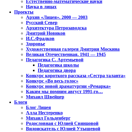
Естественно-математические науки
Наука в лицах
Проекты
Архив «Лицея». 2000 — 2003
Русский Север
Архитектура Петрозаводска
Дмитрий Новиков
И.С.Фрадков
Здоровье
Художественная галерея Дмитрия Москина
Великая Отечественная. 1941 — 1945
Педагогика С. Артемьевой
Педагогика школы
Педагогика двора
Конкурс короткого рассказа «Сестра таланта»
Конкурс «Во весь голос»
Конкурс новой драматургии «Ремарка»
Каким мы помним август 1991-го…
Михаил Швейцер
Блоги
Блог Лицея
Алла Нестеренко
Михаил Гольденберг
Родословная с Юлией Свинцовой
Видоискатель с Юлией Утышевой