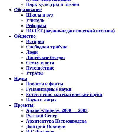
Парк культуры и чтения
Образование
Школа и вуз
Учитель
Реформы
ПОЛЁТ (научно-педагогический вестник)
Общество
История
Свободная трибуна
Люди
Лицейские беседы
Семья и дети
Путешествие
Утраты
Наука
Новости и факты
Гуманитарные науки
Естественно-математические науки
Наука в лицах
Проекты
Архив «Лицея». 2000 — 2003
Русский Север
Архитектура Петрозаводска
Дмитрий Новиков
И.С.Фрадков