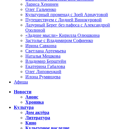
Лариса Хенинен
Олег Гальченко
Культурный променад с Зоей Арнаутовой
Путешествуем с Лидией Винокуровой
Лазурный Берег без пафоса с Александрой
Озолиной
«Задние мысли» Кирилла Олюшкина
Застолье с Владимиром Софиенко
Ирина Савкина
Светлана Артемьева
Наталья Мешкова
Владимир Берштейн
Екатерина Габалова
Олег Липовецкий
Илона Румянцева
Афиша
Новости
Анонс
Хроника
Культура
Дом актёра
Литература
Кино
Культурное наследие