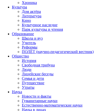
Хроника
Культура
Дом актёра
Литература
Кино
Культурное наследие
Парк культуры и чтения
Образование
Школа и вуз
Учитель
Реформы
ПОЛЁТ (научно-педагогический вестник)
Общество
История
Свободная трибуна
Люди
Лицейские беседы
Семья и дети
Путешествие
Утраты
Наука
Новости и факты
Гуманитарные науки
Естественно-математические науки
Наука в лицах