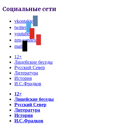
Социальные сети
vkontakte
twitter
youtube
zen-yandex
mail
12+
Лицейские беседы
Русский Север
Литература
История
И.С.Фрадков
12+
Лицейские беседы
Русский Север
Литература
История
И.С.Фрадков