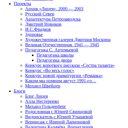
Проекты
Архив «Лицея». 2000 — 2003
Русский Север
Архитектура Петрозаводска
Дмитрий Новиков
И.С.Фрадков
Здоровье
Художественная галерея Дмитрия Москина
Великая Отечественная. 1941 — 1945
Педагогика С. Артемьевой
Педагогика школы
Педагогика двора
Конкурс короткого рассказа «Сестра таланта»
Конкурс «Во весь голос»
Конкурс новой драматургии «Ремарка»
Каким мы помним август 1991-го…
Михаил Швейцер
Блоги
Блог Лицея
Алла Нестеренко
Михаил Гольденберг
Родословная с Юлией Свинцовой
Видоискатель с Юлией Утышевой
Вернисаж с Ириной Ларионовой
Валентина Калачёва. Впечатления