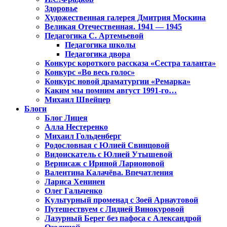
Здоровье
Художественная галерея Дмитрия Москина
Великая Отечественная. 1941 — 1945
Педагогика С. Артемьевой
Педагогика школы
Педагогика двора
Конкурс короткого рассказа «Сестра таланта»
Конкурс «Во весь голос»
Конкурс новой драматургии «Ремарка»
Каким мы помним август 1991-го…
Михаил Швейцер
Блоги
Блог Лицея
Алла Нестеренко
Михаил Гольденберг
Родословная с Юлией Свинцовой
Видоискатель с Юлией Утышевой
Вернисаж с Ириной Ларионовой
Валентина Калачёва. Впечатления
Лариса Хенинен
Олег Гальченко
Культурный променад с Зоей Арнаутовой
Путешествуем с Лидией Винокуровой
Лазурный Берег без пафоса с Александрой