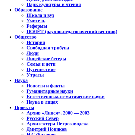
Парк культуры и чтения
Образование
Школа и вуз
Учитель
Реформы
ПОЛЁТ (научно-педагогический вестник)
Общество
История
Свободная трибуна
Люди
Лицейские беседы
Семья и дети
Путешествие
Утраты
Наука
Новости и факты
Гуманитарные науки
Естественно-математические науки
Наука в лицах
Проекты
Архив «Лицея». 2000 — 2003
Русский Север
Архитектура Петрозаводска
Дмитрий Новиков
И.С.Фрадков