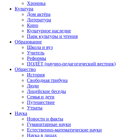
Хроника
Культура
Дом актёра
Литература
Кино
Культурное наследие
Парк культуры и чтения
Образование
Школа и вуз
Учитель
Реформы
ПОЛЁТ (научно-педагогический вестник)
Общество
История
Свободная трибуна
Люди
Лицейские беседы
Семья и дети
Путешествие
Утраты
Наука
Новости и факты
Гуманитарные науки
Естественно-математические науки
Наука в лицах