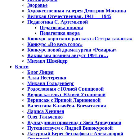
Здоровье
Художественная галерея Дмитрия Москина
Великая Отечественная. 1941 — 1945
Педагогика С. Артемьевой
Педагогика школы
Педагогика двора
Конкурс короткого рассказа «Сестра таланта»
Конкурс «Во весь голос»
Конкурс новой драматургии «Ремарка»
Каким мы помним август 1991-го…
Михаил Швейцер
Блоги
Блог Лицея
Алла Нестеренко
Михаил Гольденберг
Родословная с Юлией Свинцовой
Видоискатель с Юлией Утышевой
Вернисаж с Ириной Ларионовой
Валентина Калачёва. Впечатления
Лариса Хенинен
Олег Гальченко
Культурный променад с Зоей Арнаутовой
Путешествуем с Лидией Винокуровой
Лазурный Берег без пафоса с Александрой