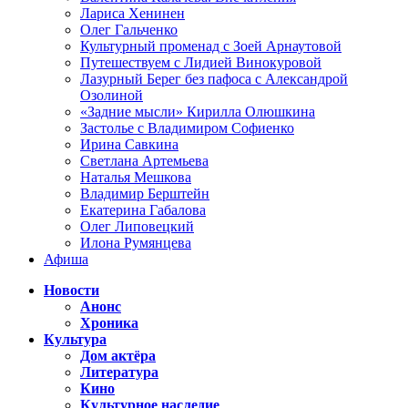
Лариса Хенинен
Олег Гальченко
Культурный променад с Зоей Арнаутовой
Путешествуем с Лидией Винокуровой
Лазурный Берег без пафоса с Александрой
Озолиной
«Задние мысли» Кирилла Олюшкина
Застолье с Владимиром Софиенко
Ирина Савкина
Светлана Артемьева
Наталья Мешкова
Владимир Берштейн
Екатерина Габалова
Олег Липовецкий
Илона Румянцева
Афиша
Новости
Анонс
Хроника
Культура
Дом актёра
Литература
Кино
Культурное наследие