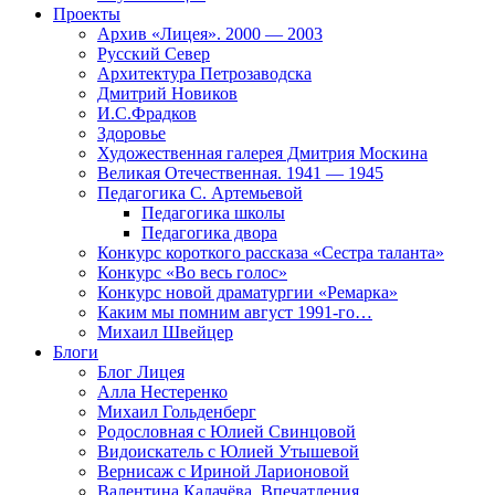
Проекты
Архив «Лицея». 2000 — 2003
Русский Север
Архитектура Петрозаводска
Дмитрий Новиков
И.С.Фрадков
Здоровье
Художественная галерея Дмитрия Москина
Великая Отечественная. 1941 — 1945
Педагогика С. Артемьевой
Педагогика школы
Педагогика двора
Конкурс короткого рассказа «Сестра таланта»
Конкурс «Во весь голос»
Конкурс новой драматургии «Ремарка»
Каким мы помним август 1991-го…
Михаил Швейцер
Блоги
Блог Лицея
Алла Нестеренко
Михаил Гольденберг
Родословная с Юлией Свинцовой
Видоискатель с Юлией Утышевой
Вернисаж с Ириной Ларионовой
Валентина Калачёва. Впечатления