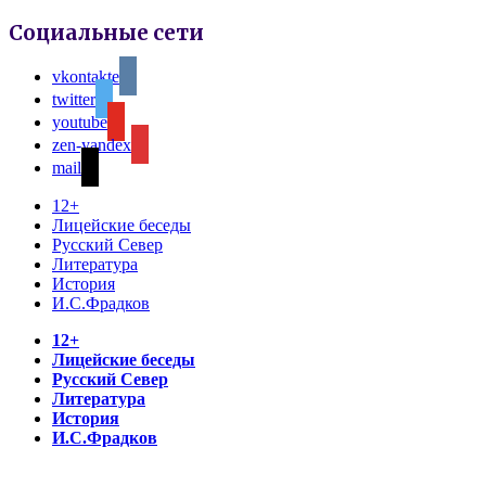
Социальные сети
vkontakte
twitter
youtube
zen-yandex
mail
12+
Лицейские беседы
Русский Север
Литература
История
И.С.Фрадков
12+
Лицейские беседы
Русский Север
Литература
История
И.С.Фрадков