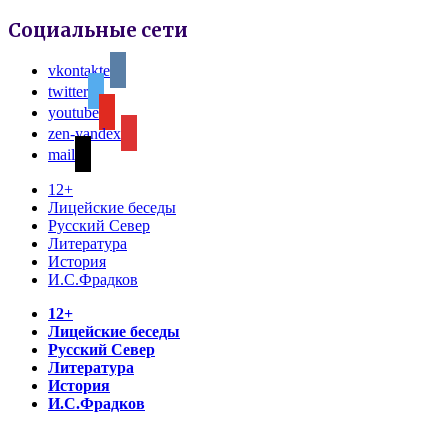
Социальные сети
vkontakte
twitter
youtube
zen-yandex
mail
12+
Лицейские беседы
Русский Север
Литература
История
И.С.Фрадков
12+
Лицейские беседы
Русский Север
Литература
История
И.С.Фрадков