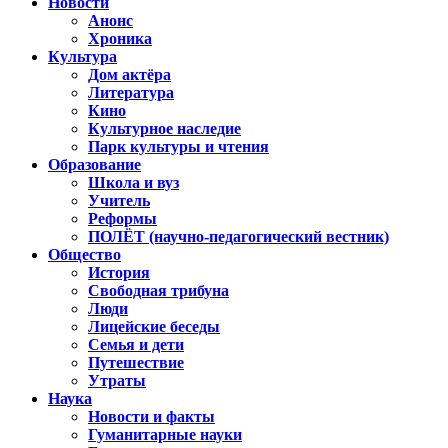
Новости
Анонс
Хроника
Культура
Дом актёра
Литература
Кино
Культурное наследие
Парк культуры и чтения
Образование
Школа и вуз
Учитель
Реформы
ПОЛЁТ (научно-педагогический вестник)
Общество
История
Свободная трибуна
Люди
Лицейские беседы
Семья и дети
Путешествие
Утраты
Наука
Новости и факты
Гуманитарные науки