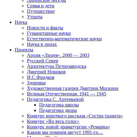
Лицейские беседы
Семья и дети
Путешествие
Утраты
Наука
Новости и факты
Гуманитарные науки
Естественно-математические науки
Наука в лицах
Проекты
Архив «Лицея». 2000 — 2003
Русский Север
Архитектура Петрозаводска
Дмитрий Новиков
И.С.Фрадков
Здоровье
Художественная галерея Дмитрия Москина
Великая Отечественная. 1941 — 1945
Педагогика С. Артемьевой
Педагогика школы
Педагогика двора
Конкурс короткого рассказа «Сестра таланта»
Конкурс «Во весь голос»
Конкурс новой драматургии «Ремарка»
Каким мы помним август 1991-го…