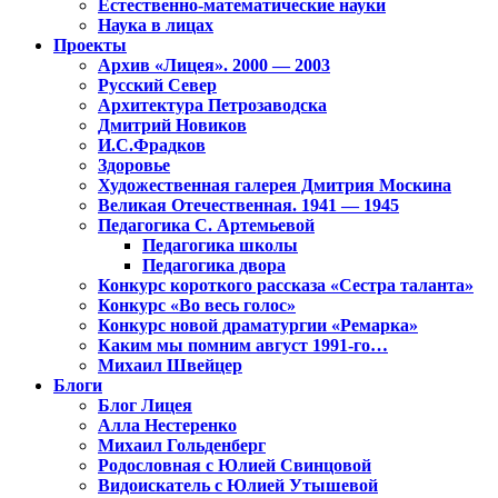
Естественно-математические науки
Наука в лицах
Проекты
Архив «Лицея». 2000 — 2003
Русский Север
Архитектура Петрозаводска
Дмитрий Новиков
И.С.Фрадков
Здоровье
Художественная галерея Дмитрия Москина
Великая Отечественная. 1941 — 1945
Педагогика С. Артемьевой
Педагогика школы
Педагогика двора
Конкурс короткого рассказа «Сестра таланта»
Конкурс «Во весь голос»
Конкурс новой драматургии «Ремарка»
Каким мы помним август 1991-го…
Михаил Швейцер
Блоги
Блог Лицея
Алла Нестеренко
Михаил Гольденберг
Родословная с Юлией Свинцовой
Видоискатель с Юлией Утышевой