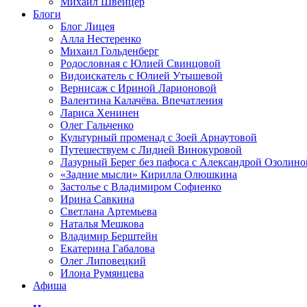
Михаил Швейцер
Блоги
Блог Лицея
Алла Нестеренко
Михаил Гольденберг
Родословная с Юлией Свинцовой
Видоискатель с Юлией Утышевой
Вернисаж с Ириной Ларионовой
Валентина Калачёва. Впечатления
Лариса Хенинен
Олег Гальченко
Культурный променад с Зоей Арнаутовой
Путешествуем с Лидией Винокуровой
Лазурный Берег без пафоса с Александрой Озолино
«Задние мысли» Кирилла Олюшкина
Застолье с Владимиром Софиенко
Ирина Савкина
Светлана Артемьева
Наталья Мешкова
Владимир Берштейн
Екатерина Габалова
Олег Липовецкий
Илона Румянцева
Афиша