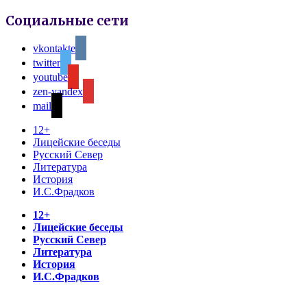
Социальные сети
vkontakte
twitter
youtube
zen-yandex
mail
12+
Лицейские беседы
Русский Север
Литература
История
И.С.Фрадков
12+
Лицейские беседы
Русский Север
Литература
История
И.С.Фрадков