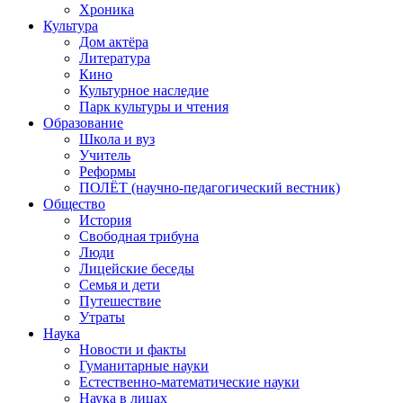
Хроника
Культура
Дом актёра
Литература
Кино
Культурное наследие
Парк культуры и чтения
Образование
Школа и вуз
Учитель
Реформы
ПОЛЁТ (научно-педагогический вестник)
Общество
История
Свободная трибуна
Люди
Лицейские беседы
Семья и дети
Путешествие
Утраты
Наука
Новости и факты
Гуманитарные науки
Естественно-математические науки
Наука в лицах