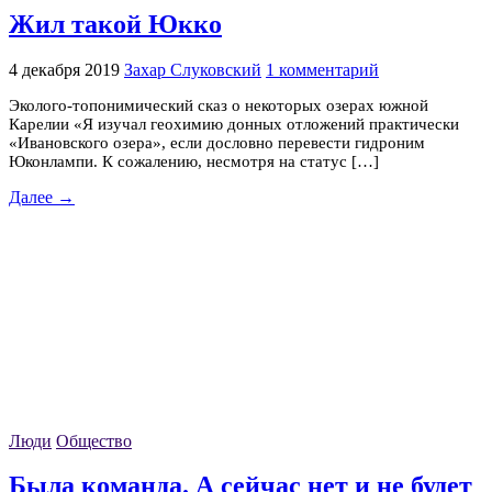
Жил такой Юкко
4 декабря 2019
Захар Слуковский
1 комментарий
Эколого-топонимический сказ о некоторых озерах южной
Карелии «Я изучал геохимию донных отложений практически
«Ивановского озера», если дословно перевести гидроним
Юконлампи. К сожалению, несмотря на статус […]
Далее →
Люди
Общество
Была команда. А сейчас нет и не будет