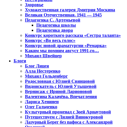
Здоровье
Художественная галерея Дмитрия Москина
Великая Отечественная. 1941 — 1945
Педагогика С. Артемьевой
Педагогика школы
Педагогика двора
Конкурс короткого рассказа «Сестра таланта»
Конкурс «Во весь голос»
Конкурс новой драматургии «Ремарка»
Каким мы помним август 1991-го…
Михаил Швейцер
Блоги
Блог Лицея
Алла Нестеренко
Михаил Гольденберг
Родословная с Юлией Свинцовой
Видоискатель с Юлией Утышевой
Вернисаж с Ириной Ларионовой
Валентина Калачёва. Впечатления
Лариса Хенинен
Олег Гальченко
Культурный променад с Зоей Арнаутовой
Путешествуем с Лидией Винокуровой
Лазурный Берег без пафоса с Александрой