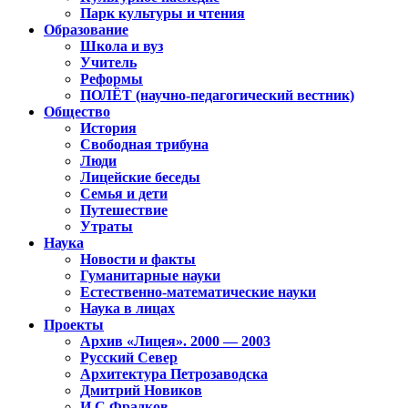
Парк культуры и чтения
Образование
Школа и вуз
Учитель
Реформы
ПОЛЁТ (научно-педагогический вестник)
Общество
История
Свободная трибуна
Люди
Лицейские беседы
Семья и дети
Путешествие
Утраты
Наука
Новости и факты
Гуманитарные науки
Естественно-математические науки
Наука в лицах
Проекты
Архив «Лицея». 2000 — 2003
Русский Север
Архитектура Петрозаводска
Дмитрий Новиков
И.С.Фрадков