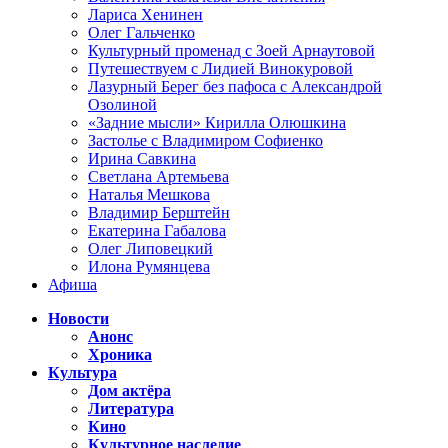
Лариса Хенинен
Олег Гальченко
Культурный променад с Зоей Арнаутовой
Путешествуем с Лидией Винокуровой
Лазурный Берег без пафоса с Александрой
Озолиной
«Задние мысли» Кирилла Олюшкина
Застолье с Владимиром Софиенко
Ирина Савкина
Светлана Артемьева
Наталья Мешкова
Владимир Берштейн
Екатерина Габалова
Олег Липовецкий
Илона Румянцева
Афиша
Новости
Анонс
Хроника
Культура
Дом актёра
Литература
Кино
Культурное наследие