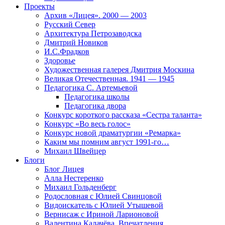
Проекты
Архив «Лицея». 2000 — 2003
Русский Север
Архитектура Петрозаводска
Дмитрий Новиков
И.С.Фрадков
Здоровье
Художественная галерея Дмитрия Москина
Великая Отечественная. 1941 — 1945
Педагогика С. Артемьевой
Педагогика школы
Педагогика двора
Конкурс короткого рассказа «Сестра таланта»
Конкурс «Во весь голос»
Конкурс новой драматургии «Ремарка»
Каким мы помним август 1991-го…
Михаил Швейцер
Блоги
Блог Лицея
Алла Нестеренко
Михаил Гольденберг
Родословная с Юлией Свинцовой
Видоискатель с Юлией Утышевой
Вернисаж с Ириной Ларионовой
Валентина Калачёва. Впечатления