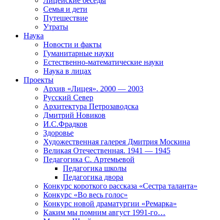
Лицейские беседы
Семья и дети
Путешествие
Утраты
Наука
Новости и факты
Гуманитарные науки
Естественно-математические науки
Наука в лицах
Проекты
Архив «Лицея». 2000 — 2003
Русский Север
Архитектура Петрозаводска
Дмитрий Новиков
И.С.Фрадков
Здоровье
Художественная галерея Дмитрия Москина
Великая Отечественная. 1941 — 1945
Педагогика С. Артемьевой
Педагогика школы
Педагогика двора
Конкурс короткого рассказа «Сестра таланта»
Конкурс «Во весь голос»
Конкурс новой драматургии «Ремарка»
Каким мы помним август 1991-го…