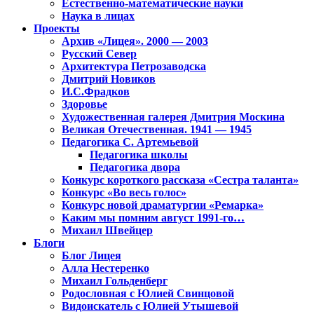
Естественно-математические науки
Наука в лицах
Проекты
Архив «Лицея». 2000 — 2003
Русский Север
Архитектура Петрозаводска
Дмитрий Новиков
И.С.Фрадков
Здоровье
Художественная галерея Дмитрия Москина
Великая Отечественная. 1941 — 1945
Педагогика С. Артемьевой
Педагогика школы
Педагогика двора
Конкурс короткого рассказа «Сестра таланта»
Конкурс «Во весь голос»
Конкурс новой драматургии «Ремарка»
Каким мы помним август 1991-го…
Михаил Швейцер
Блоги
Блог Лицея
Алла Нестеренко
Михаил Гольденберг
Родословная с Юлией Свинцовой
Видоискатель с Юлией Утышевой