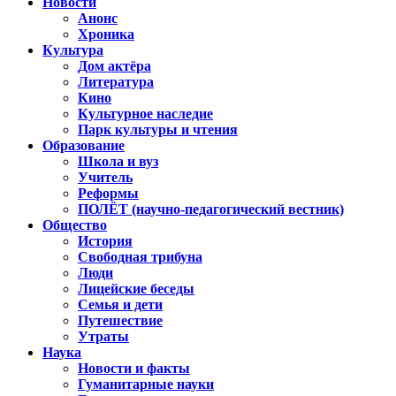
Новости
Анонс
Хроника
Культура
Дом актёра
Литература
Кино
Культурное наследие
Парк культуры и чтения
Образование
Школа и вуз
Учитель
Реформы
ПОЛЁТ (научно-педагогический вестник)
Общество
История
Свободная трибуна
Люди
Лицейские беседы
Семья и дети
Путешествие
Утраты
Наука
Новости и факты
Гуманитарные науки