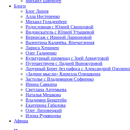
Михаил Швейцер
Блоги
Блог Лицея
Алла Нестеренко
Михаил Гольденберг
Родословная с Юлией Свинцовой
Видоискатель с Юлией Утышевой
Вернисаж с Ириной Ларионовой
Валентина Калачёва. Впечатления
Лариса Хенинен
Олег Гальченко
Культурный променад с Зоей Арнаутовой
Путешествуем с Лидией Винокуровой
Лазурный Берег без пафоса с Александрой Озолино
«Задние мысли» Кирилла Олюшкина
Застолье с Владимиром Софиенко
Ирина Савкина
Светлана Артемьева
Наталья Мешкова
Владимир Берштейн
Екатерина Габалова
Олег Липовецкий
Илона Румянцева
Афиша