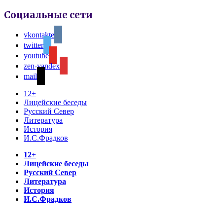
Социальные сети
vkontakte
twitter
youtube
zen-yandex
mail
12+
Лицейские беседы
Русский Север
Литература
История
И.С.Фрадков
12+
Лицейские беседы
Русский Север
Литература
История
И.С.Фрадков