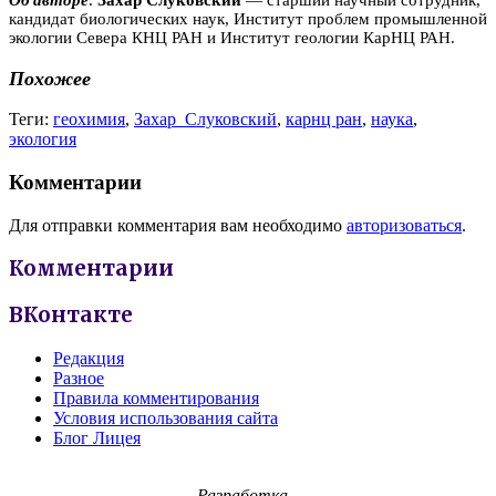
Об авторе
.
Захар Слуковский
— старший научный сотрудник,
кандидат биологических наук, Институт проблем промышленной
экологии Севера КНЦ РАН и Институт геологии КарНЦ РАН.
Похожее
Теги:
геохимия
,
Захар Слуковский
,
карнц ран
,
наука
,
экология
Комментарии
Для отправки комментария вам необходимо
авторизоваться
.
Комментарии
ВКонтакте
Редакция
Разное
Правила комментирования
Условия использования сайта
Блог Лицея
Разработка