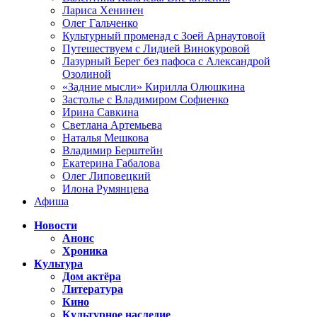
Лариса Хенинен
Олег Гальченко
Культурный променад с Зоей Арнаутовой
Путешествуем с Лидией Винокуровой
Лазурный Берег без пафоса с Александрой
Озолиной
«Задние мысли» Кирилла Олюшкина
Застолье с Владимиром Софиенко
Ирина Савкина
Светлана Артемьева
Наталья Мешкова
Владимир Берштейн
Екатерина Габалова
Олег Липовецкий
Илона Румянцева
Афиша
Новости
Анонс
Хроника
Культура
Дом актёра
Литература
Кино
Культурное наследие