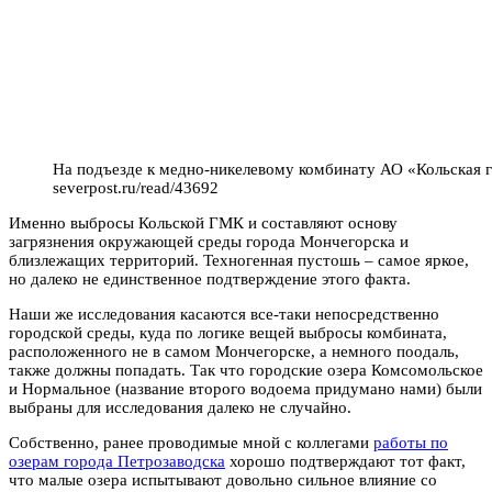
На подъезде к медно-никелевому комбинату АО «Кольская г
severpost.ru/read/43692
Именно выбросы Кольской ГМК и составляют основу
загрязнения окружающей среды города Мончегорска и
близлежащих территорий. Техногенная пустошь – самое яркое,
но далеко не единственное подтверждение этого факта.
Наши же исследования касаются все-таки непосредственно
городской среды, куда по логике вещей выбросы комбината,
расположенного не в самом Мончегорске, а немного поодаль,
также должны попадать. Так что городские озера Комсомольское
и Нормальное (название второго водоема придумано нами) были
выбраны для исследования далеко не случайно.
Собственно, ранее проводимые мной с коллегами
работы по
озерам города Петрозаводска
хорошо подтверждают тот факт,
что малые озера испытывают довольно сильное влияние со