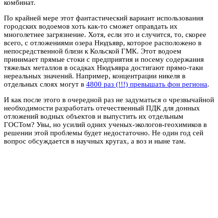
комбинат.
По крайней мере этот фантастический вариант использования
городских водоемов хоть как-то сможет оправдать их
многолетнее загрязнение. Хотя, если это и случится, то, скорее
всего, с отложениями озера Нюдъявр, которое расположено в
непосредственной близи к Кольской ГМК. Этот водоем
принимает прямые стоки с предприятия и посему содержания
тяжелых металлов в осадках Нюдъявра достигают прямо-таки
нереальных значений. Например, концентрации никеля в
отдельных слоях могут в
4800 раз (!!!) превышать фон региона
.
И как после этого в очередной раз не задуматься о чрезвычайной
необходимости разработать отечественный ПДК для донных
отложений водных объектов и выпустить их отдельным
ГОСТом? Увы, но усилий одних ученых-экологов-геохимиков в
решении этой проблемы будет недостаточно. Не один год сей
вопрос обсуждается в научных кругах, а воз и ныне там.