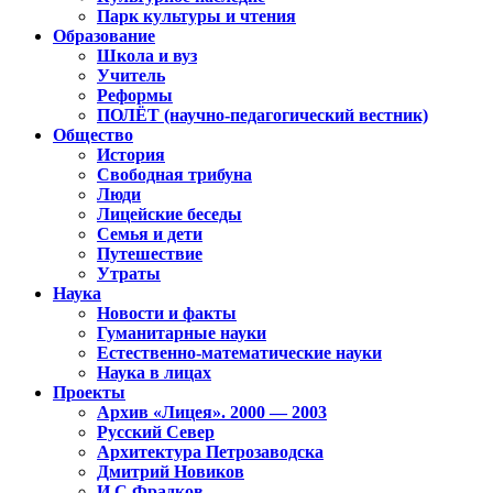
Парк культуры и чтения
Образование
Школа и вуз
Учитель
Реформы
ПОЛЁТ (научно-педагогический вестник)
Общество
История
Свободная трибуна
Люди
Лицейские беседы
Семья и дети
Путешествие
Утраты
Наука
Новости и факты
Гуманитарные науки
Естественно-математические науки
Наука в лицах
Проекты
Архив «Лицея». 2000 — 2003
Русский Север
Архитектура Петрозаводска
Дмитрий Новиков
И.С.Фрадков