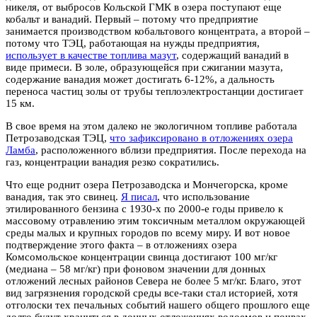
никеля, от выбросов Кольской ГМК в озера поступают еще
кобальт и ванадий. Первый – потому что предприятие
занимается производством кобальтового концентрата, а второй –
потому что ТЭЦ, работающая на нужды предприятия,
использует в качестве топлива мазут
, содержащий ванадий в
виде примеси. В золе, образующейся при сжигании мазута,
содержание ванадия может достигать 6-12%, а дальность
переноса частиц золы от трубы теплоэлектростанции достигает
15 км.
В свое время на этом далеко не экологичном топливе работала
Петрозаводская ТЭЦ,
что зафиксировано в отложениях озера
Ламба
, расположенного вблизи предприятия. После перехода на
газ, концентрации ванадия резко сократились.
Что еще роднит озера Петрозаводска и Мончегорска, кроме
ванадия, так это свинец.
Я писал
, что использование
этилированного бензина с 1930-х по 2000-е годы привело к
массовому отравлению этим токсичным металлом окружающей
среды малых и крупных городов по всему миру. И вот новое
подтверждение этого факта – в отложениях озера
Комсомольское концентрации свинца достигают 100 мг/кг
(медиана – 58 мг/кг) при фоновом значении для донных
отложений лесных районов Севера не более 5 мг/кг. Благо, этот
вид загрязнения городской среды все-таки стал историей, хотя
отголоски тех печальных событий нашего общего прошлого еще