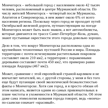
Мончегорск – небольшой город с населением около 42 тысяч
человек, расположенный в центре Мурманской области. По
числу жителей Мончегорск – четвертый после Мурманска,
Апатитов и Североморска, в нем живет около 6% от всего
населения региона. Поскольку через город не проходит путей
Октябрьской железной дороги, путешествующим на поезде
Мончегорск может быть мало знаком, а вот автомобилисты,
которые двигаются по трассе Санкт-Петербург-Кола, думаю,
знают пустынные окрестности этого города довольно хорошо.
Дело в том, что вокруг Мончегорска расположена одна из
крупнейших техногенных пустошей России и мира. Площадь
территории с почти исчезнувшим растительным покровом
составляет около 210 км
2
, а территория с пораженными
деревьями составляет почти 450 км
2
, что примерно равно
площади Андорры (467 км
2
).
Может, сравнение с этой европейской страной-карликом и не
впечатлит читателей, но, с другой стороны, у меня и без того
еще будут пугающие своей экологической безжалостностью
факты о Мончегорске. Хотя сам город, и я просто обязан об
этом написать, является одним из самых привлекательных в
плане чистоты и ухоженности в Мурманской области. Об этом
даже сама этимология названия города говорит, ведь «монча»
по-саамски означает «красивый».