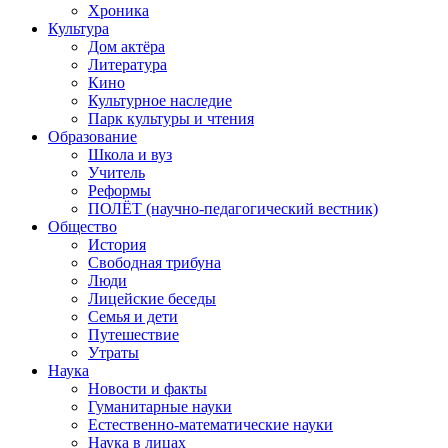
Хроника
Культура
Дом актёра
Литература
Кино
Культурное наследие
Парк культуры и чтения
Образование
Школа и вуз
Учитель
Реформы
ПОЛЁТ (научно-педагогический вестник)
Общество
История
Свободная трибуна
Люди
Лицейские беседы
Семья и дети
Путешествие
Утраты
Наука
Новости и факты
Гуманитарные науки
Естественно-математические науки
Наука в лицах