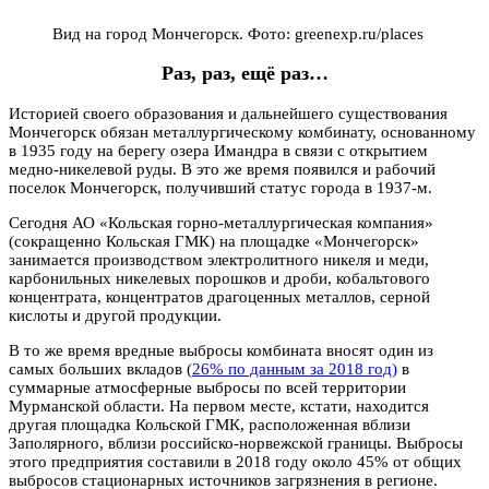
Вид на город Мончегорск. Фото: greenexp.ru/places
Раз, раз, ещё раз…
Историей своего образования и дальнейшего существования
Мончегорск обязан металлургическому комбинату, основанному
в 1935 году на берегу озера Имандра в связи с открытием
медно-никелевой руды. В это же время появился и рабочий
поселок Мончегорск, получивший статус города в 1937-м.
Сегодня АО «Кольская горно-металлургическая компания»
(сокращенно Кольская ГМК) на площадке «Мончегорск»
занимается производством электролитного никеля и меди,
карбонильных никелевых порошков и дроби, кобальтового
концентрата, концентратов драгоценных металлов, серной
кислоты и другой продукции.
В то же время вредные выбросы комбината вносят один из
самых больших вкладов (
26% по данным за 2018 год)
в
суммарные атмосферные выбросы по всей территории
Мурманской области. На первом месте, кстати, находится
другая площадка Кольской ГМК, расположенная вблизи
Заполярного, вблизи российско-норвежской границы. Выбросы
этого предприятия составили в 2018 году около 45% от общих
выбросов стационарных источников загрязнения в регионе.