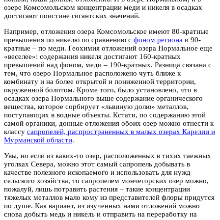
озере Комсомольском концентрации меди и никеля в осадках
достигают поистине гигантских значений.
Например, отложения озера Комсомольское имеют 80-кратные
превышения по никелю по сравнению с
фоном региона
и 90-
кратные – по меди. Геохимия отложений озера Нормальное еще
«веселее»: содержания никеля достигают 160-кратных
превышений над фоном, меди – 190-кратных. Разница связана с
тем, что озеро Нормальное расположено чуть ближе к
комбинату и на более открытой и пониженной территории,
окруженной болотом. Кроме того, было установлено, что в
осадках озера Нормального выше содержание органического
вещества, которое сорбирует «львиную долю» металлов,
поступающих в водные объекты. Кстати, по содержанию этой
самой органики, донные отложения обоих озер можно отнести к
классу
сапропелей, распространенных в малых озерах Карелии и
Мурманской области
.
Увы, но если из каких-то озер, расположенных в тихих таежных
уголках Севера, можно этот самый сапропель добывать в
качестве полезного ископаемого и использовать для нужд
сельского хозяйства, то сапропелем мончегорских озер можно,
пожалуй, лишь потравить растения – такие концентрации
тяжелых металлов мало кому из представителей флоры придутся
по душе. Как вариант, из изученных нами отложений можно
снова добыть медь и никель и отправить на переработку на