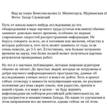
Вид на озеро Комсомольское (г. Мончегорск, Мурманская об
Фото: Захар Слуковский
Путь от начала какого-нибудь исследования до его
обнародования в виде научного труда (статьи или книги) обычно
занимает довольно много времени, особенно по меркам
современных скоростей распространения информации. Не
берусь говорить за всех, но в геохимии или экологии, областях в
которых работаю я, этот путь может занимать от года, если
очень повезло, до 3-5 лет. Естественно, чем больше потрачено
времени на науку, тем более полной может получиться картина
результатов проведенных работ.
Но это я о научных публикациях, которые широкая аудитория
обычно
не читает. До простых людей, которые не погружены в
дебри
научного информационного пространства, данные об
исследованиях ученых могут и вовсе не дойти. Хоть и кричат
сейчас отовсюду о важности популяризации науки, но реальное
положение дел пока скорее уныло, чем радостно, причем и
нашей стране, и в мире в целом – не буду кормить
инфоповодами ни хейтеров российской действительности, ни
ура-патриотов и ненавистников Запада. Но какие-то улучшения в
этом направлении все же имеются, однако сейчас не об этом.