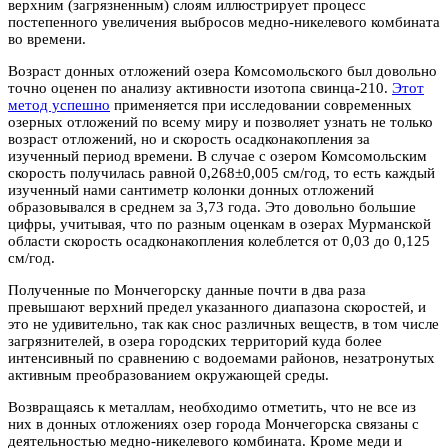
верхним (загрязненным) слоям иллюстрирует процесс
постепенного увеличения выбросов медно-никелевого комбината
во времени.
Возраст донных отложений озера Комсомольского был довольно
точно оценен по анализу активности изотопа свинца-210.
Этот
метод успешно
применяется при исследовании современных
озерных отложений по всему миру и позволяет узнать не только
возраст отложений, но и скорость осадконакопления за
изученный период времени. В случае с озером Комсомольским
скорость получилась равной 0,268±0,005 см/год, то есть каждый
изученный нами сантиметр колонки донных отложений
образовывался в среднем за 3,73 года. Это довольно большие
цифры, учитывая, что по разным оценкам в озерах Мурманской
области скорость осадконакопления колеблется от 0,03 до 0,125
см/год.
Полученные по Мончегорску данные почти в два раза
превышают верхний предел указанного диапазона скоростей, и
это не удивительно, так как снос различных веществ, в том числе
загрязнителей, в озера городских территорий куда более
интенсивный по сравнению с водоемами районов, незатронутых
активным преобразованием окружающей среды.
Возвращаясь к металлам, необходимо отметить, что не все из
них в донных отложениях озер города Мончегорска связаны с
деятельностью медно-никелевого комбината. Кроме меди и