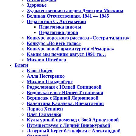
Здоровье
Художественная галерея Дмитрия Москина
Великая Отечественная. 1941 — 1945
Педагогика С. Артемьевой
Педагогика школы
Педагогика двора
Конкурс короткого рассказа «Сестра таланта»
Конкурс «Во весь голос»
Конкурс новой драматургии «Ремарка»
Каким мы помним август 1991-го…
Михаил Швейцер
Блоги
Блог Лицея
Алла Нестеренко
Михаил Гольденберг
Родословная с Юлией Свинцовой
Видоискатель с Юлией Утышевой
Вернисаж с Ириной Ларионовой
Валентина Калачёва. Впечатления
Лариса Хенинен
Олег Гальченко
Культурный променад с Зоей Арнаутовой
Путешествуем с Лидией Винокуровой
Лазурный Берег без пафоса с Александрой