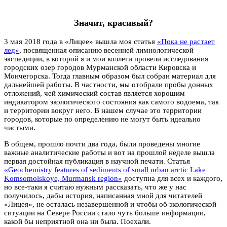
Значит, красивый?
3 мая 2018 года в «Лицее» вышла моя статья
«Пока не растает
лед»
, посвященная описанию весенней лимнологической
экспедиции, в которой я и мои коллеги провели исследования
городских озер городов Мурманской области Кировска и
Мончегорска. Тогда главным образом был собран материал для
дальнейшей работы. В частности, мы отобрали пробы донных
отложений, чей химический состав является хорошим
индикатором экологического состояния как самого водоема, так
и территории вокруг него. В нашем случае это территории
городов, которые по определению не могут быть идеально
чистыми.
В общем, прошло почти два года, были проведены многие
важные аналитические работы и вот на прошлой неделе вышла
первая достойная публикация в научной печати. Статья
«Geochemistry features of sediments of small urban arctic Lake
Komsomolskoye, Murmansk region»
доступна для всех и каждого,
но все-таки я считаю нужным рассказать, что же у нас
получилось, дабы история, написанная мной для читателей
«Лицея», не осталась незавершенной и чтобы об экологической
ситуации на Севере России стало чуть больше информации,
какой бы неприятной она ни была. Поехали.