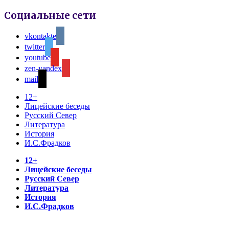
Социальные сети
vkontakte
twitter
youtube
zen-yandex
mail
12+
Лицейские беседы
Русский Север
Литература
История
И.С.Фрадков
12+
Лицейские беседы
Русский Север
Литература
История
И.С.Фрадков