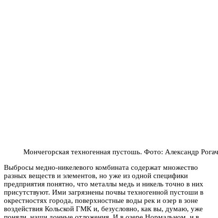
Мончегорская техногенная пустошь. Фото: Александр Рога
Выбросы медно-никелевого комбината содержат множество
разных веществ и элементов, но уже из одной специфики
предприятия понятно, что металлы медь и никель точно в них
присутствуют. Ими загрязнены почвы техногенной пустоши в
окрестностях города, поверхностные воды рек и озер в зоне
воздействия Кольской ГМК и, безусловно, как вы, думаю, уже
поняли, наши донные отложения. И в озере Нормальном, и в