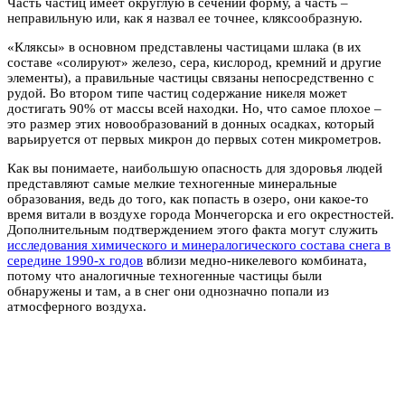
Часть частиц имеет округлую в сечении форму, а часть –
неправильную или, как я назвал ее точнее, кляксообразную.
«Кляксы» в основном представлены частицами шлака (в их
составе «солируют» железо, сера, кислород, кремний и другие
элементы), а правильные частицы связаны непосредственно с
рудой. Во втором типе частиц содержание никеля может
достигать 90% от массы всей находки. Но, что самое плохое –
это размер этих новообразований в донных осадках, который
варьируется от первых микрон до первых сотен микрометров.
Как вы понимаете, наибольшую опасность для здоровья людей
представляют самые мелкие техногенные минеральные
образования, ведь до того, как попасть в озеро, они какое-то
время витали в воздухе города Мончегорска и его окрестностей.
Дополнительным подтверждением этого факта могут служить
исследования химического и минералогического состава снега в
середине 1990-х годов
вблизи медно-никелевого комбината,
потому что аналогичные техногенные частицы были
обнаружены и там, а в снег они однозначно попали из
атмосферного воздуха.