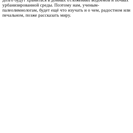
долго будут храниться в донных отложениях водоемов и почвах
урбанизированной среды. Поэтому нам, ученым-
палеолимнологам, будет ещё что изучать и о чем, радостном или
печальном, позже рассказать миру.