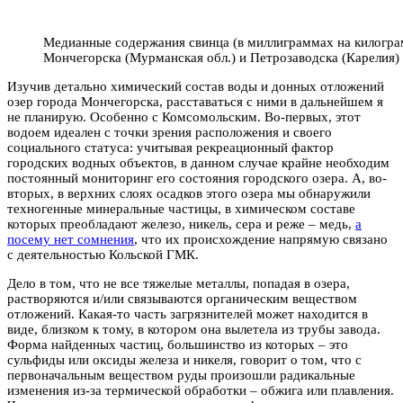
Медианные содержания свинца (в миллиграммах на килогра
Мончегорска (Мурманская обл.) и Петрозаводска (Карелия)
Изучив детально химический состав воды и донных отложений
озер города Мончегорска, расставаться с ними в дальнейшем я
не планирую. Особенно с Комсомольским. Во-первых, этот
водоем идеален с точки зрения расположения и своего
социального статуса: учитывая рекреационный фактор
городских водных объектов, в данном случае крайне необходим
постоянный мониторинг его состояния городского озера. А, во-
вторых, в верхних слоях осадков этого озера мы обнаружили
техногенные минеральные частицы, в химическом составе
которых преобладают железо, никель, сера и реже – медь,
а
посему нет сомнения
, что их происхождение напрямую связано
с деятельностью Кольской ГМК.
Дело в том, что не все тяжелые металлы, попадая в озера,
растворяются и/или связываются органическим веществом
отложений. Какая-то часть загрязнителей может находится в
виде, близком к тому, в котором она вылетела из трубы завода.
Форма найденных частиц, большинство из которых – это
сульфиды или оксиды железа и никеля, говорит о том, что с
первоначальным веществом руды произошли радикальные
изменения из-за термической обработки – обжига или плавления.