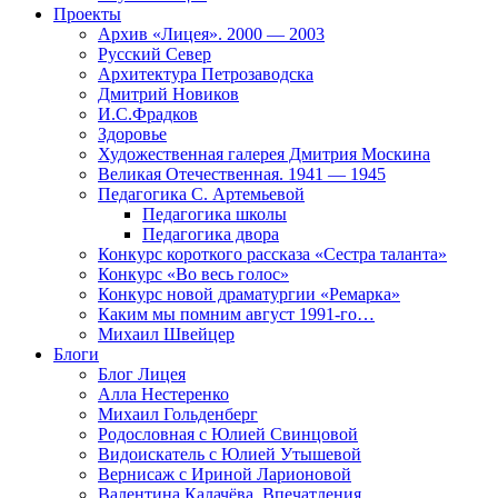
Проекты
Архив «Лицея». 2000 — 2003
Русский Север
Архитектура Петрозаводска
Дмитрий Новиков
И.С.Фрадков
Здоровье
Художественная галерея Дмитрия Москина
Великая Отечественная. 1941 — 1945
Педагогика С. Артемьевой
Педагогика школы
Педагогика двора
Конкурс короткого рассказа «Сестра таланта»
Конкурс «Во весь голос»
Конкурс новой драматургии «Ремарка»
Каким мы помним август 1991-го…
Михаил Швейцер
Блоги
Блог Лицея
Алла Нестеренко
Михаил Гольденберг
Родословная с Юлией Свинцовой
Видоискатель с Юлией Утышевой
Вернисаж с Ириной Ларионовой
Валентина Калачёва. Впечатления