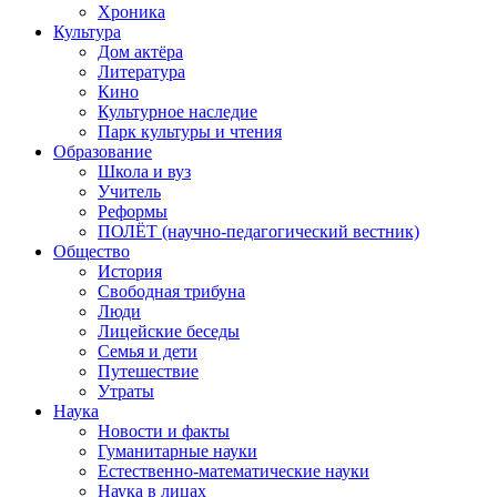
Хроника
Культура
Дом актёра
Литература
Кино
Культурное наследие
Парк культуры и чтения
Образование
Школа и вуз
Учитель
Реформы
ПОЛЁТ (научно-педагогический вестник)
Общество
История
Свободная трибуна
Люди
Лицейские беседы
Семья и дети
Путешествие
Утраты
Наука
Новости и факты
Гуманитарные науки
Естественно-математические науки
Наука в лицах