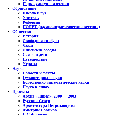
Парк культуры и чтения
Образование
Школа и вуз
Учитель
Реформы
ПОЛЁТ (научно-педагогический вестник)
Общество
История
Свободная трибуна
Люди
Лицейские беседы
Семья и дети
Путешествие
Утраты
Наука
Новости и факты
Гуманитарные науки
Естественно-математические науки
Наука в лицах
Проекты
Архив «Лицея». 2000 — 2003
Русский Север
Архитектура Петрозаводска
Дмитрий Новиков
И.С.Фрадков