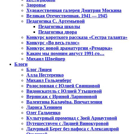
Здоровье
Художественная галерея Дмитрия Москина
Великая Отечественная. 1941 — 1945
Педагогика С. Артемьевой
Педагогика школы
Педагогика двора
Конкурс короткого рассказа «Сестра таланта»
Конкурс «Во весь голос»
Конкурс новой драматургии «Ремарка»
Каким мы помним август 1991-го…
Михаил Швейцер
Блоги
Блог Лицея
Алла Нестеренко
Михаил Гольденберг
Родословная с Юлией Свинцовой
Видоискатель с Юлией Утышевой
Вернисаж с Ириной Ларионовой
Валентина Калачёва. Впечатления
Лариса Хенинен
Олег Гальченко
Культурный променад с Зоей Арнаутовой
Путешествуем с Лидией Винокуровой
Лазурный Берег без пафоса с Александрой