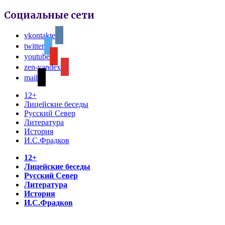
Социальные сети
vkontakte
twitter
youtube
zen-yandex
mail
12+
Лицейские беседы
Русский Север
Литература
История
И.С.Фрадков
12+
Лицейские беседы
Русский Север
Литература
История
И.С.Фрадков