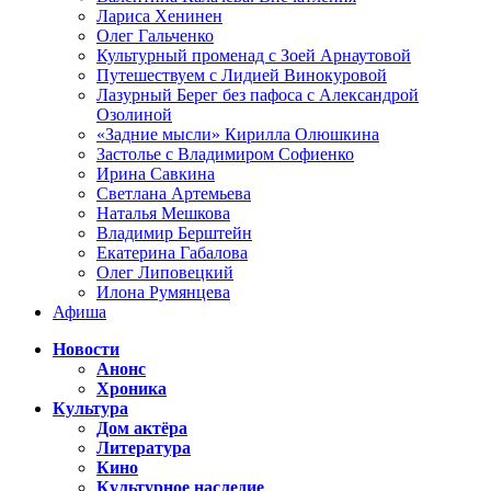
Лариса Хенинен
Олег Гальченко
Культурный променад с Зоей Арнаутовой
Путешествуем с Лидией Винокуровой
Лазурный Берег без пафоса с Александрой
Озолиной
«Задние мысли» Кирилла Олюшкина
Застолье с Владимиром Софиенко
Ирина Савкина
Светлана Артемьева
Наталья Мешкова
Владимир Берштейн
Екатерина Габалова
Олег Липовецкий
Илона Румянцева
Афиша
Новости
Анонс
Хроника
Культура
Дом актёра
Литература
Кино
Культурное наследие