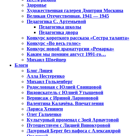
Здоровье
Художественная галерея Дмитрия Москина
Великая Отечественная. 1941 — 1945
Педагогика С. Артемьевой
Педагогика школы
Педагогика двора
Конкурс короткого рассказа «Сестра таланта»
Конкурс «Во весь голос»
Конкурс новой драматургии «Ремарка»
Каким мы помним август 1991-го…
Михаил Швейцер
Блоги
Блог Лицея
Алла Нестеренко
Михаил Гольденберг
Родословная с Юлией Свинцовой
Видоискатель с Юлией Утышевой
Вернисаж с Ириной Ларионовой
Валентина Калачёва. Впечатления
Лариса Хенинен
Олег Гальченко
Культурный променад с Зоей Арнаутовой
Путешествуем с Лидией Винокуровой
Лазурный Берег без пафоса с Александрой