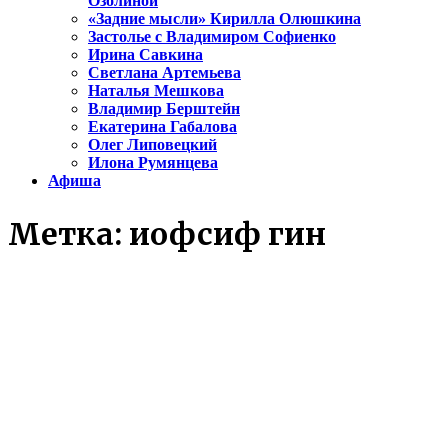
Озолиной
«Задние мысли» Кирилла Олюшкина
Застолье с Владимиром Софиенко
Ирина Савкина
Светлана Артемьева
Наталья Мешкова
Владимир Берштейн
Екатерина Габалова
Олег Липовецкий
Илона Румянцева
Афиша
Метка:
иофсиф гин