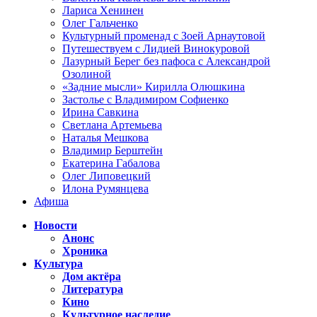
Лариса Хенинен
Олег Гальченко
Культурный променад с Зоей Арнаутовой
Путешествуем с Лидией Винокуровой
Лазурный Берег без пафоса с Александрой
Озолиной
«Задние мысли» Кирилла Олюшкина
Застолье с Владимиром Софиенко
Ирина Савкина
Светлана Артемьева
Наталья Мешкова
Владимир Берштейн
Екатерина Габалова
Олег Липовецкий
Илона Румянцева
Афиша
Новости
Анонс
Хроника
Культура
Дом актёра
Литература
Кино
Культурное наследие