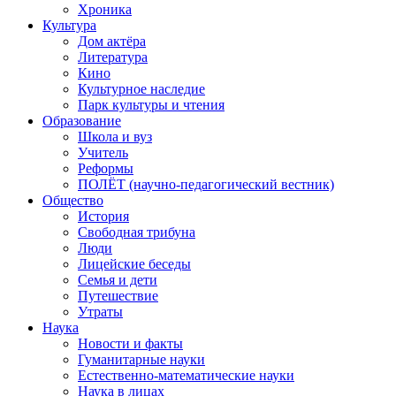
Хроника
Культура
Дом актёра
Литература
Кино
Культурное наследие
Парк культуры и чтения
Образование
Школа и вуз
Учитель
Реформы
ПОЛЁТ (научно-педагогический вестник)
Общество
История
Свободная трибуна
Люди
Лицейские беседы
Семья и дети
Путешествие
Утраты
Наука
Новости и факты
Гуманитарные науки
Естественно-математические науки
Наука в лицах