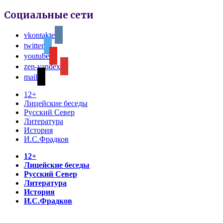
Социальные сети
vkontakte
twitter
youtube
zen-yandex
mail
12+
Лицейские беседы
Русский Север
Литература
История
И.С.Фрадков
12+
Лицейские беседы
Русский Север
Литература
История
И.С.Фрадков