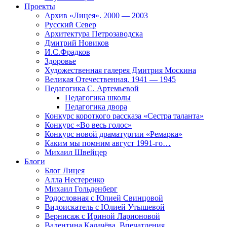
Проекты
Архив «Лицея». 2000 — 2003
Русский Север
Архитектура Петрозаводска
Дмитрий Новиков
И.С.Фрадков
Здоровье
Художественная галерея Дмитрия Москина
Великая Отечественная. 1941 — 1945
Педагогика С. Артемьевой
Педагогика школы
Педагогика двора
Конкурс короткого рассказа «Сестра таланта»
Конкурс «Во весь голос»
Конкурс новой драматургии «Ремарка»
Каким мы помним август 1991-го…
Михаил Швейцер
Блоги
Блог Лицея
Алла Нестеренко
Михаил Гольденберг
Родословная с Юлией Свинцовой
Видоискатель с Юлией Утышевой
Вернисаж с Ириной Ларионовой
Валентина Калачёва. Впечатления