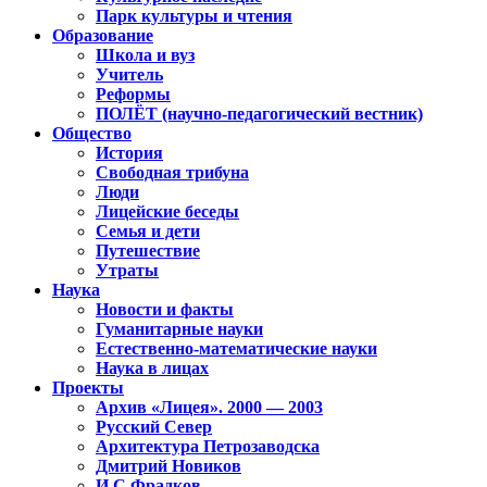
Парк культуры и чтения
Образование
Школа и вуз
Учитель
Реформы
ПОЛЁТ (научно-педагогический вестник)
Общество
История
Свободная трибуна
Люди
Лицейские беседы
Семья и дети
Путешествие
Утраты
Наука
Новости и факты
Гуманитарные науки
Естественно-математические науки
Наука в лицах
Проекты
Архив «Лицея». 2000 — 2003
Русский Север
Архитектура Петрозаводска
Дмитрий Новиков
И.С.Фрадков