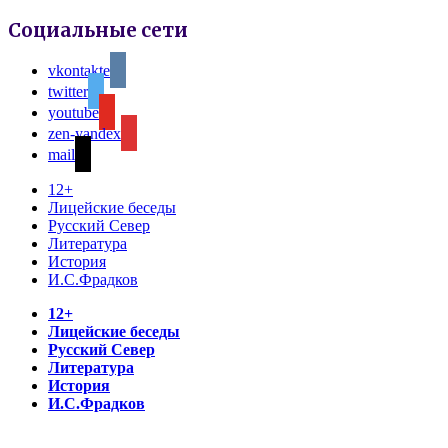
Социальные сети
vkontakte
twitter
youtube
zen-yandex
mail
12+
Лицейские беседы
Русский Север
Литература
История
И.С.Фрадков
12+
Лицейские беседы
Русский Север
Литература
История
И.С.Фрадков