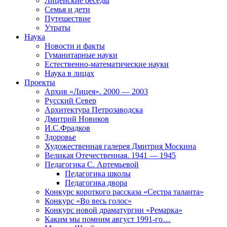
Лицейские беседы
Семья и дети
Путешествие
Утраты
Наука
Новости и факты
Гуманитарные науки
Естественно-математические науки
Наука в лицах
Проекты
Архив «Лицея». 2000 — 2003
Русский Север
Архитектура Петрозаводска
Дмитрий Новиков
И.С.Фрадков
Здоровье
Художественная галерея Дмитрия Москина
Великая Отечественная. 1941 — 1945
Педагогика С. Артемьевой
Педагогика школы
Педагогика двора
Конкурс короткого рассказа «Сестра таланта»
Конкурс «Во весь голос»
Конкурс новой драматургии «Ремарка»
Каким мы помним август 1991-го…