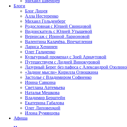
Михаил Швейцер
Блоги
Блог Лицея
Алла Нестеренко
Михаил Гольденберг
Родословная с Юлией Свинцовой
Видоискатель с Юлией Утышевой
Вернисаж с Ириной Ларионовой
Валентина Калачёва. Впечатления
Лариса Хенинен
Олег Гальченко
Культурный променад с Зоей Арнаутовой
Путешествуем с Лидией Винокуровой
Лазурный Берег без пафоса с Александрой Озолино
«Задние мысли» Кирилла Олюшкина
Застолье с Владимиром Софиенко
Ирина Савкина
Светлана Артемьева
Наталья Мешкова
Владимир Берштейн
Екатерина Габалова
Олег Липовецкий
Илона Румянцева
Афиша