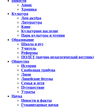
Новости
Анонс
Хроника
Культура
Дом актёра
Литература
Кино
Культурное наследие
Парк культуры и чтения
Образование
Школа и вуз
Учитель
Реформы
ПОЛЁТ (научно-педагогический вестник)
Общество
История
Свободная трибуна
Люди
Лицейские беседы
Семья и дети
Путешествие
Утраты
Наука
Новости и факты
Гуманитарные науки