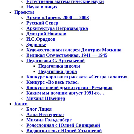
Естественно-математические науки
Наука в лицах
Проекты
Архив «Лицея». 2000 — 2003
Русский Север
Архитектура Петрозаводска
Дмитрий Новиков
И.С.Фрадков
Здоровье
Художественная галерея Дмитрия Москина
Великая Отечественная. 1941 — 1945
Педагогика С. Артемьевой
Педагогика школы
Педагогика двора
Конкурс короткого рассказа «Сестра таланта»
Конкурс «Во весь голос»
Конкурс новой драматургии «Ремарка»
Каким мы помним август 1991-го…
Михаил Швейцер
Блоги
Блог Лицея
Алла Нестеренко
Михаил Гольденберг
Родословная с Юлией Свинцовой
Видоискатель с Юлией Утышевой