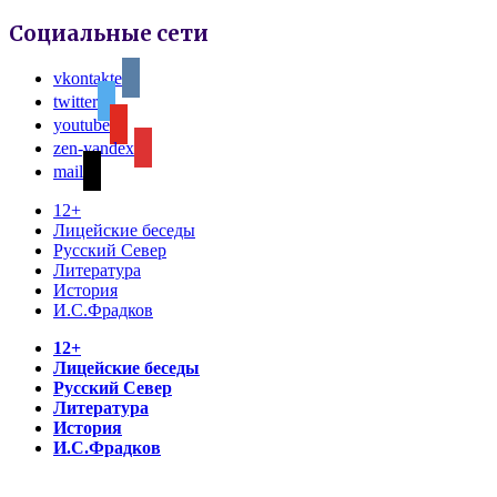
Социальные сети
vkontakte
twitter
youtube
zen-yandex
mail
12+
Лицейские беседы
Русский Север
Литература
История
И.С.Фрадков
12+
Лицейские беседы
Русский Север
Литература
История
И.С.Фрадков