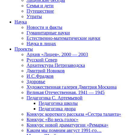
Лицейские беседы
Семья и дети
Путешествие
Утраты
Наука
Новости и факты
Гуманитарные науки
Естественно-математические науки
Наука в лицах
Проекты
Архив «Лицея». 2000 — 2003
Русский Север
Архитектура Петрозаводска
Дмитрий Новиков
И.С.Фрадков
Здоровье
Художественная галерея Дмитрия Москина
Великая Отечественная. 1941 — 1945
Педагогика С. Артемьевой
Педагогика школы
Педагогика двора
Конкурс короткого рассказа «Сестра таланта»
Конкурс «Во весь голос»
Конкурс новой драматургии «Ремарка»
Каким мы помним август 1991-го…