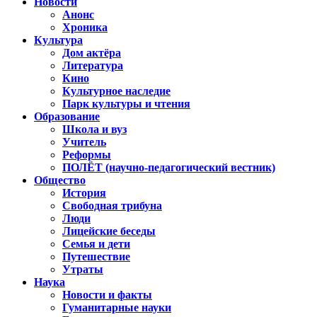
Новости
Анонс
Хроника
Культура
Дом актёра
Литература
Кино
Культурное наследие
Парк культуры и чтения
Образование
Школа и вуз
Учитель
Реформы
ПОЛЁТ (научно-педагогический вестник)
Общество
История
Свободная трибуна
Люди
Лицейские беседы
Семья и дети
Путешествие
Утраты
Наука
Новости и факты
Гуманитарные науки