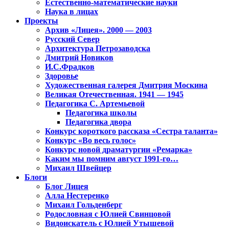
Естественно-математические науки
Наука в лицах
Проекты
Архив «Лицея». 2000 — 2003
Русский Север
Архитектура Петрозаводска
Дмитрий Новиков
И.С.Фрадков
Здоровье
Художественная галерея Дмитрия Москина
Великая Отечественная. 1941 — 1945
Педагогика С. Артемьевой
Педагогика школы
Педагогика двора
Конкурс короткого рассказа «Сестра таланта»
Конкурс «Во весь голос»
Конкурс новой драматургии «Ремарка»
Каким мы помним август 1991-го…
Михаил Швейцер
Блоги
Блог Лицея
Алла Нестеренко
Михаил Гольденберг
Родословная с Юлией Свинцовой
Видоискатель с Юлией Утышевой