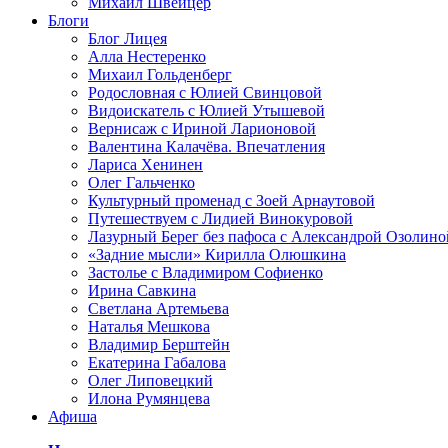
Михаил Швейцер
Блоги
Блог Лицея
Алла Нестеренко
Михаил Гольденберг
Родословная с Юлией Свинцовой
Видоискатель с Юлией Утышевой
Вернисаж с Ириной Ларионовой
Валентина Калачёва. Впечатления
Лариса Хенинен
Олег Гальченко
Культурный променад с Зоей Арнаутовой
Путешествуем с Лидией Винокуровой
Лазурный Берег без пафоса с Александрой Озолино
«Задние мысли» Кирилла Олюшкина
Застолье с Владимиром Софиенко
Ирина Савкина
Светлана Артемьева
Наталья Мешкова
Владимир Берштейн
Екатерина Габалова
Олег Липовецкий
Илона Румянцева
Афиша