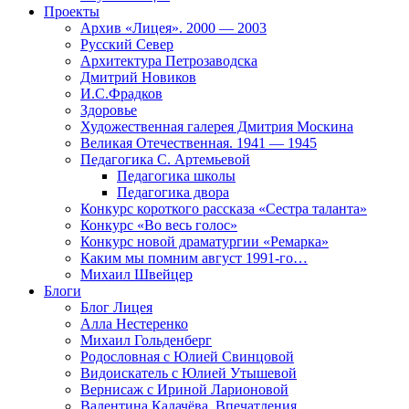
Проекты
Архив «Лицея». 2000 — 2003
Русский Север
Архитектура Петрозаводска
Дмитрий Новиков
И.С.Фрадков
Здоровье
Художественная галерея Дмитрия Москина
Великая Отечественная. 1941 — 1945
Педагогика С. Артемьевой
Педагогика школы
Педагогика двора
Конкурс короткого рассказа «Сестра таланта»
Конкурс «Во весь голос»
Конкурс новой драматургии «Ремарка»
Каким мы помним август 1991-го…
Михаил Швейцер
Блоги
Блог Лицея
Алла Нестеренко
Михаил Гольденберг
Родословная с Юлией Свинцовой
Видоискатель с Юлией Утышевой
Вернисаж с Ириной Ларионовой
Валентина Калачёва. Впечатления