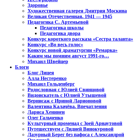
Здоровье
Художественная галерея Дмитрия Москина
Великая Отечественная. 1941 — 1945
Педагогика С. Артемьевой
Педагогика школы
Педагогика двора
Конкурс короткого рассказа «Сестра таланта»
Конкурс «Во весь голос»
Конкурс новой драматургии «Ремарка»
Каким мы помним август 1991-го…
Михаил Швейцер
Блоги
Блог Лицея
Алла Нестеренко
Михаил Гольденберг
Родословная с Юлией Свинцовой
Видоискатель с Юлией Утышевой
Вернисаж с Ириной Ларионовой
Валентина Калачёва. Впечатления
Лариса Хенинен
Олег Гальченко
Культурный променад с Зоей Арнаутовой
Путешествуем с Лидией Винокуровой
Лазурный Берег без пафоса с Александрой