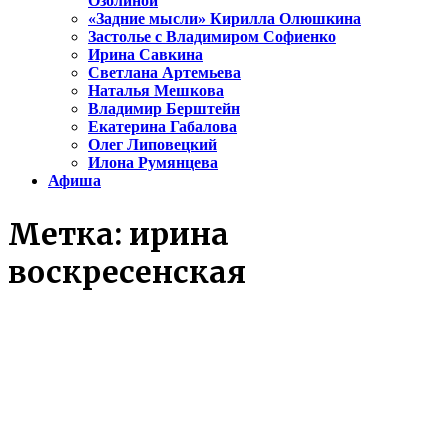
Озолиной
«Задние мысли» Кирилла Олюшкина
Застолье с Владимиром Софиенко
Ирина Савкина
Светлана Артемьева
Наталья Мешкова
Владимир Берштейн
Екатерина Габалова
Олег Липовецкий
Илона Румянцева
Афиша
Метка:
ирина
воскресенская