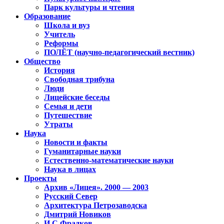
Парк культуры и чтения
Образование
Школа и вуз
Учитель
Реформы
ПОЛЁТ (научно-педагогический вестник)
Общество
История
Свободная трибуна
Люди
Лицейские беседы
Семья и дети
Путешествие
Утраты
Наука
Новости и факты
Гуманитарные науки
Естественно-математические науки
Наука в лицах
Проекты
Архив «Лицея». 2000 — 2003
Русский Север
Архитектура Петрозаводска
Дмитрий Новиков
И.С.Фрадков