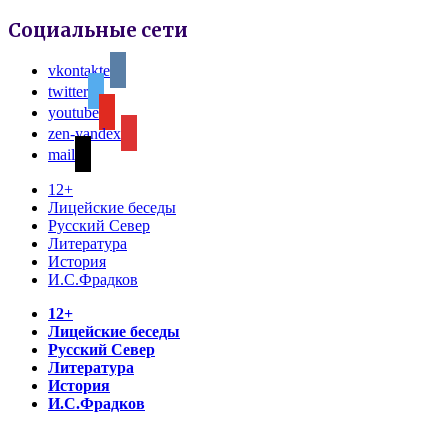
Социальные сети
vkontakte
twitter
youtube
zen-yandex
mail
12+
Лицейские беседы
Русский Север
Литература
История
И.С.Фрадков
12+
Лицейские беседы
Русский Север
Литература
История
И.С.Фрадков