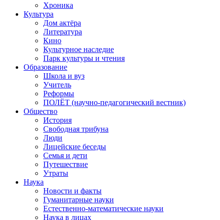
Хроника
Культура
Дом актёра
Литература
Кино
Культурное наследие
Парк культуры и чтения
Образование
Школа и вуз
Учитель
Реформы
ПОЛЁТ (научно-педагогический вестник)
Общество
История
Свободная трибуна
Люди
Лицейские беседы
Семья и дети
Путешествие
Утраты
Наука
Новости и факты
Гуманитарные науки
Естественно-математические науки
Наука в лицах