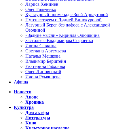
Лариса Хенинен
Олег Гальченко
Культурный променад с Зоей Арнаутовой
Путешествуем с Лидией Винокуровой
Лазурный Берег без пафоса с Александрой
Озолиной
«Задние мысли» Кирилла Олюшкина
Застолье с Владимиром Софиенко
Ирина Савкина
Светлана Артемьева
Наталья Мешкова
Владимир Берштейн
Екатерина Габалова
Олег Липовецкий
Илона Румянцева
Афиша
Новости
Анонс
Хроника
Культура
Дом актёра
Литература
Кино
Культурное наследие