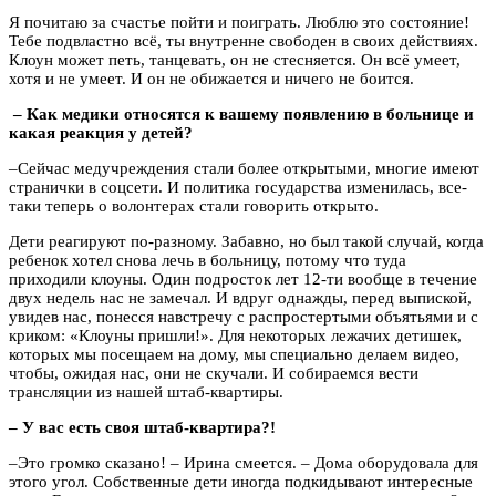
Я почитаю за счастье пойти и поиграть. Люблю это состояние!
Тебе подвластно всё, ты внутренне свободен в своих действиях.
Клоун может петь, танцевать, он не стесняется. Он всё умеет,
хотя и не умеет. И он не обижается и ничего не боится.
– Как медики относятся к вашему появлению в больнице и
какая реакция у детей?
–Сейчас медучреждения стали более открытыми, многие имеют
странички в соцсети. И политика государства изменилась, все-
таки теперь о волонтерах стали говорить открыто.
Дети реагируют по-разному. Забавно, но был такой случай, когда
ребенок хотел снова лечь в больницу, потому что туда
приходили клоуны. Один подросток лет 12-ти вообще в течение
двух недель нас не замечал. И вдруг однажды, перед выпиской,
увидев нас, понесся навстречу с распростертыми объятьями и с
криком: «Клоуны пришли!». Для некоторых лежачих детишек,
которых мы посещаем на дому, мы специально делаем видео,
чтобы, ожидая нас, они не скучали. И собираемся вести
трансляции из нашей штаб-квартиры.
– У вас есть своя штаб-квартира?!
–Это громко сказано! – Ирина смеется. – Дома оборудовала для
этого угол. Собственные дети иногда подкидывают интересные