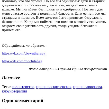
понимаю, что это утопия. Но все мы одинаковы: дети и старики,
здоровые и с поставленным диагнозом, на двух ногах или в
коляске. Мы погибаем без принятия и одобрения. Поэтому для
меня счастье состоит в подлинной близости. Если ее нет, все мы
страдаем и ищем ее. Всем хочется быть принятым безусловно,
безоценочно. Когда мы поймем, что похожи в своей уязвимости,
откроем свою уязвимость другим, тогда увидим близкого и
примем его.
Обращайтесь по адресам:
https://vk.com/clowntherapy
https://vk.com/mochilabag
Фото автора и из архива Ирины Воскресенской
Похожее
Теги:
волонтерство
,
ирина воскресенская
,
ирина ларионова
,
клоунотерапия
Один комментарий