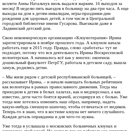
коллеги Анны Натальчук июль выдался жарким. 16 выходов за
месяц! В неделю пять выездов в больницу на два-три часа. А еще
выходы на дом к детям-инвалидам, игры-праздники-дни
рождения для здоровых детей, в том числе в Центральной
городской библиотеке имени Гусарова. Выезжали даже в
Ладвинский детский дом.
Свою некоммерческую организацию «Клоунотерапия» Ирина
зарегистрировала в ноябре прошлого года. А клоуном начала
работать еще в 2015 году. Правда, слово «работать» тут не
подходит, потому что вся деятельность Ирины Воскресенской
волонтерская. А начиналось всё как у многих: окончила
дошкольный факультет ПетрГУ, работала в детском саду, вышла
замуж, родились детки.
– Мы жили рядом с детской республиканской больницей, –
рассказывает Ирина, – и начали навещать больных ребятишек
как волонтеры в рамках православного движения. Тогда мы
приходили к детям в белых халатах, как и медперсонал, а как
известно, дети часто боятся врачей, ассоциируя их с болью. Уже
тогда мне хотелось изменить наш образ, например, надеть
какую-нибудь смешную шапочку, чтобы отличаться от медиков.
Теперь-то я знаю, что в костюме клоуна нет ничего случайного.
Каждая деталь оправданна и для чего-то нужна.
Уже тогда я услышала о московских больничных клоунах и
загорелась этой идеей. Но сначала все же работала как аниматор