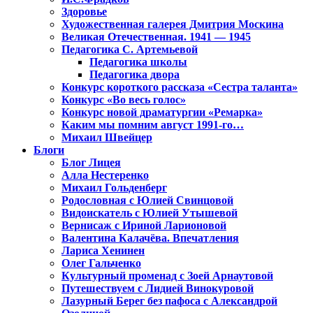
Здоровье
Художественная галерея Дмитрия Москина
Великая Отечественная. 1941 — 1945
Педагогика С. Артемьевой
Педагогика школы
Педагогика двора
Конкурс короткого рассказа «Сестра таланта»
Конкурс «Во весь голос»
Конкурс новой драматургии «Ремарка»
Каким мы помним август 1991-го…
Михаил Швейцер
Блоги
Блог Лицея
Алла Нестеренко
Михаил Гольденберг
Родословная с Юлией Свинцовой
Видоискатель с Юлией Утышевой
Вернисаж с Ириной Ларионовой
Валентина Калачёва. Впечатления
Лариса Хенинен
Олег Гальченко
Культурный променад с Зоей Арнаутовой
Путешествуем с Лидией Винокуровой
Лазурный Берег без пафоса с Александрой