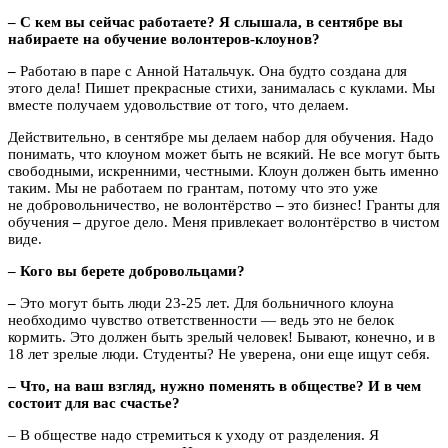
– С кем вы сейчас работаете? Я слышала, в сентябре вы
набираете на обучение волонтеров-клоунов?
–
Работаю в паре с Анной Натальчук. Она будто создана для
этого дела! Пишет прекрасные стихи, занималась с куклами. Мы
вместе получаем удовольствие от того, что делаем.
Действительно, в сентябре мы делаем набор для обучения. Надо
понимать, что клоуном может быть не всякий. Не все могут быть
свободными, искренними, честными. Клоун должен быть именно
таким. Мы не работаем по грантам, потому что это уже
не добровольничество, не волонтёрство
–
это бизнес! Гранты для
обучения
–
другое дело. Меня привлекает волонтёрство в чистом
виде.
– Кого вы берете добровольцами?
–
Это могут быть люди 23-25 лет. Для больничного клоуна
необходимо чувство ответственности — ведь это не белок
кормить. Это должен быть зрелый человек! Бывают, конечно, и в
18 лет зрелые люди. Студенты? Не уверена, они еще ищут себя.
– Что, на ваш взгляд, нужно поменять в обществе? И в чем
состоит для вас счастье?
– В обществе надо стремиться к уходу от разделения. Я