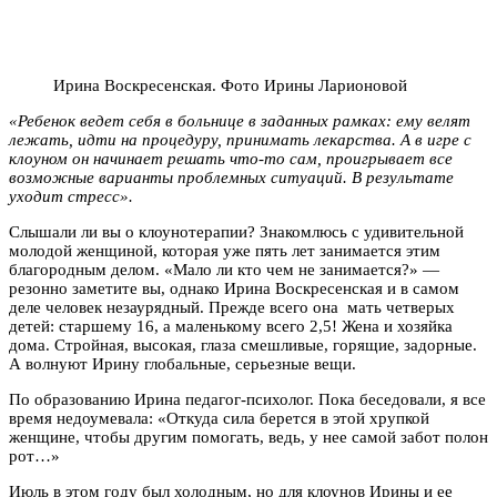
Ирина Воскресенская. Фото Ирины Ларионовой
«Ребенок ведет себя в больнице в заданных рамках: ему велят
лежать, идти на процедуру, принимать лекарства. А в игре с
клоуном он начинает решать что-то сам, проигрывает все
возможные варианты проблемных ситуаций. В результате
уходит стресс».
Слышали ли вы о клоунотерапии? Знакомлюсь с удивительной
молодой женщиной, которая уже пять лет занимается этим
благородным делом. «Мало ли кто чем не занимается?» —
резонно заметите вы, однако Ирина Воскресенская и в самом
деле человек незаурядный. Прежде всего она мать четверых
детей: старшему 16, а маленькому всего 2,5! Жена и хозяйка
дома. Стройная, высокая, глаза смешливые, горящие, задорные.
А волнуют Ирину глобальные, серьезные вещи.
По образованию Ирина педагог-психолог. Пока беседовали, я все
время недоумевала: «Откуда сила берется в этой хрупкой
женщине, чтобы другим помогать, ведь, у нее самой забот полон
рот…»
Июль в этом году был холодным, но для клоунов Ирины и ее