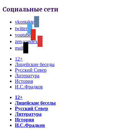
Социальные сети
vkontakte
twitter
youtube
zen-yandex
mail
12+
Лицейские беседы
Русский Север
Литература
История
И.С.Фрадков
12+
Лицейские беседы
Русский Север
Литература
История
И.С.Фрадков