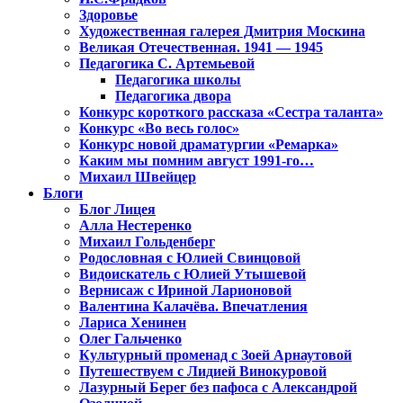
Здоровье
Художественная галерея Дмитрия Москина
Великая Отечественная. 1941 — 1945
Педагогика С. Артемьевой
Педагогика школы
Педагогика двора
Конкурс короткого рассказа «Сестра таланта»
Конкурс «Во весь голос»
Конкурс новой драматургии «Ремарка»
Каким мы помним август 1991-го…
Михаил Швейцер
Блоги
Блог Лицея
Алла Нестеренко
Михаил Гольденберг
Родословная с Юлией Свинцовой
Видоискатель с Юлией Утышевой
Вернисаж с Ириной Ларионовой
Валентина Калачёва. Впечатления
Лариса Хенинен
Олег Гальченко
Культурный променад с Зоей Арнаутовой
Путешествуем с Лидией Винокуровой
Лазурный Берег без пафоса с Александрой