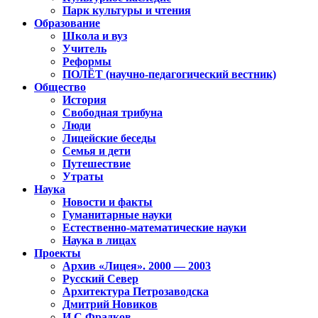
Парк культуры и чтения
Образование
Школа и вуз
Учитель
Реформы
ПОЛЁТ (научно-педагогический вестник)
Общество
История
Свободная трибуна
Люди
Лицейские беседы
Семья и дети
Путешествие
Утраты
Наука
Новости и факты
Гуманитарные науки
Естественно-математические науки
Наука в лицах
Проекты
Архив «Лицея». 2000 — 2003
Русский Север
Архитектура Петрозаводска
Дмитрий Новиков
И.С.Фрадков