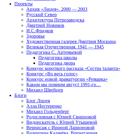
Проекты
Архив «Лицея». 2000 — 2003
Русский Север
Архитектура Петрозаводска
Дмитрий Новиков
И.С.Фрадков
Здоровье
Художественная галерея Дмитрия Москина
Великая Отечественная. 1941 — 1945
Педагогика С. Артемьевой
Педагогика школы
Педагогика двора
Конкурс короткого рассказа «Сестра таланта»
Конкурс «Во весь голос»
Конкурс новой драматургии «Ремарка»
Каким мы помним август 1991-го…
Михаил Швейцер
Блоги
Блог Лицея
Алла Нестеренко
Михаил Гольденберг
Родословная с Юлией Свинцовой
Видоискатель с Юлией Утышевой
Вернисаж с Ириной Ларионовой
Валентина Калачёва. Впечатления