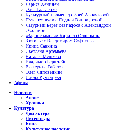
Лариса Хенинен
Олег Гальченко
Культурный променад с Зоей Арнаутовой
Путешествуем с Лидией Винокуровой
Лазурный Берег без пафоса с Александрой
Озолиной
«Задние мысли» Кирилла Олюшкина
Застолье с Владимиром Софиенко
Ирина Савкина
Светлана Артемьева
Наталья Мешкова
Владимир Берштейн
Екатерина Габалова
Олег Липовецкий
Илона Румянцева
Афиша
Новости
Анонс
Хроника
Культура
Дом актёра
Литература
Кино
Культурное наследие