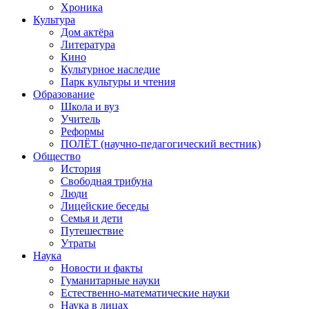
Хроника
Культура
Дом актёра
Литература
Кино
Культурное наследие
Парк культуры и чтения
Образование
Школа и вуз
Учитель
Реформы
ПОЛЁТ (научно-педагогический вестник)
Общество
История
Свободная трибуна
Люди
Лицейские беседы
Семья и дети
Путешествие
Утраты
Наука
Новости и факты
Гуманитарные науки
Естественно-математические науки
Наука в лицах