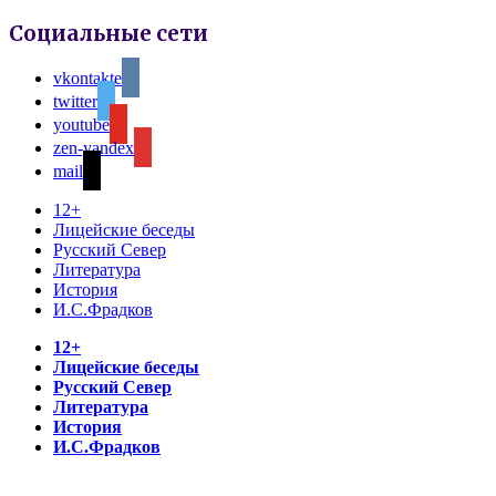
Социальные сети
vkontakte
twitter
youtube
zen-yandex
mail
12+
Лицейские беседы
Русский Север
Литература
История
И.С.Фрадков
12+
Лицейские беседы
Русский Север
Литература
История
И.С.Фрадков