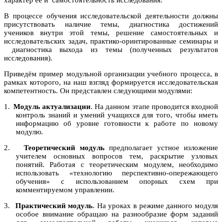
характер ее и самостоятельность исследования.
В процессе обучения исследовательской деятельности должны
присутствовать наличие темы, диагностика достижений
учеников внутри этой темы, решение самостоятельных и
исследовательских задач, практико-оринтированные семинары и
диагностика выхода из темы (полученных результатов
исследования).
Приведём пример модульной организации учебного процесса, в
рамках которого, на наш взгляд формируется исследовательская
компетентность. Он представлен следующими модулями:
1.
Модуль актуализации
. На данном этапе проводится входной
контроль знаний и умений учащихся для того, чтобы иметь
информацию об уровне готовности к работе по новому
модулю.
2.
Теоретический модуль
предполагает устное изложение
учителем основных вопросов тем, раскрытие узловых
понятий. Работая с теоретическим модулем, необходимо
использовать «технологию перспективно-опережающего
обучения» с использованием опорных схем при
комментируемом управлении.
3.
Практический модуль
. На уроках в режиме данного модуля
особое внимание обращаю на разнообразие форм заданий