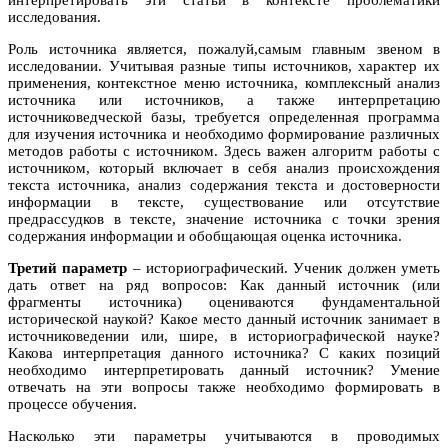
интерпретировать эти статьи в контексте проблематики
исследования.
Роль источника является, пожалуй,самым главным звеном в
исследовании. Учитывая разные типы источников, характер их
применения, контекстное меню источника, комплексный анализ
источника или источников, а также интерпретацию
источниковедческой базы, требуется определенная программа
для изучения источника и необходимо формирование различных
методов работы с источником. Здесь важен алгоритм работы с
источником, который включает в себя анализ происхождения
текста источника, анализ содержания текста и достоверности
информации в тексте, существование или отсутствие
предрассудков в тексте, значение источника с точки зрения
содержания информации и обобщающая оценка источника.
Третий параметр
– историографический. Ученик должен уметь
дать ответ на ряд вопросов: Как данный источник (или
фрагменты источника) оцениваются фундаментальной
исторической наукой? Какое место данный источник занимает в
источниковедении или, шире, в историографической науке?
Какова интерпретация данного источника? С каких позиций
необходимо интерпретировать данный источник? Умение
отвечать на эти вопросы также необходимо формировать в
процессе обучения.
Насколько эти параметры учитываются в проводимых