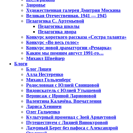
Здоровье
Художественная галерея Дмитрия Москина
Великая Отечественная. 1941 — 1945
Педагогика С. Артемьевой
Педагогика школы
Педагогика двора
Конкурс короткого рассказа «Сестра таланта»
Конкурс «Во весь голос»
Конкурс новой драматургии «Ремарка»
Каким мы помним август 1991-го…
Михаил Швейцер
Блоги
Блог Лицея
Алла Нестеренко
Михаил Гольденберг
Родословная с Юлией Свинцовой
Видоискатель с Юлией Утышевой
Вернисаж с Ириной Ларионовой
Валентина Калачёва. Впечатления
Лариса Хенинен
Олег Гальченко
Культурный променад с Зоей Арнаутовой
Путешествуем с Лидией Винокуровой
Лазурный Берег без пафоса с Александрой