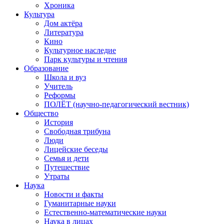
Хроника
Культура
Дом актёра
Литература
Кино
Культурное наследие
Парк культуры и чтения
Образование
Школа и вуз
Учитель
Реформы
ПОЛЁТ (научно-педагогический вестник)
Общество
История
Свободная трибуна
Люди
Лицейские беседы
Семья и дети
Путешествие
Утраты
Наука
Новости и факты
Гуманитарные науки
Естественно-математические науки
Наука в лицах