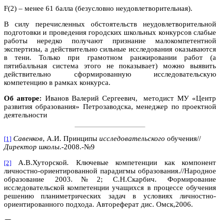
F(2) – менее 61 балла (безусловно неудовлетворительная).
В силу перечисленных обстоятельств неудовлетворительной
подготовки и проведения городских школьных конкурсов слабые
работы нередко получают признание малокомпетентной
экспертизы, а действительно сильные исследования оказываются
в тени. Только при грамотном ранжировании работ (а
пятибалльная система этого не показывает) можно выявить
действительно сформированную исследовательскую
компетенцию в рамках конкурса.
Об авторе:
Иванов Валерий Сергеевич, методист МУ «Центр
развития образования» Петрозаводска, менеджер по проектной
деятельности
Савенков
, А.И. Принципы
исследовательского
обучения//
[1]
Директор школы
.-2008.-№9
А.В.Хуторской. Ключевые компетенции как компонент
[2]
личностно-ориентированной парадигмы образования.//Народное
образование 2003.№2; С.Н.Скарбич. Формирование
исследовательской компетенции учащихся в процессе обучения
решению планиметрических задач в условиях личностно-
ориентированного подхода. Автореферат дис. Омск,2006.