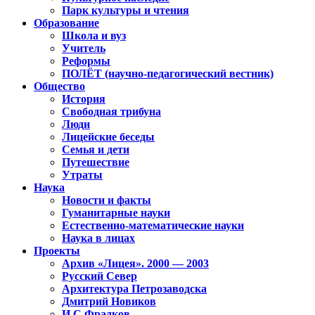
Парк культуры и чтения
Образование
Школа и вуз
Учитель
Реформы
ПОЛЁТ (научно-педагогический вестник)
Общество
История
Свободная трибуна
Люди
Лицейские беседы
Семья и дети
Путешествие
Утраты
Наука
Новости и факты
Гуманитарные науки
Естественно-математические науки
Наука в лицах
Проекты
Архив «Лицея». 2000 — 2003
Русский Север
Архитектура Петрозаводска
Дмитрий Новиков
И.С.Фрадков