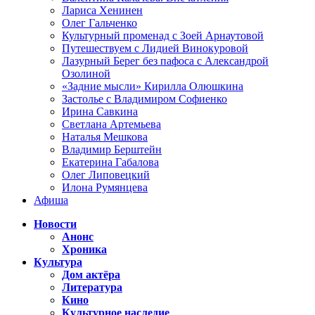
Лариса Хенинен
Олег Гальченко
Культурный променад с Зоей Арнаутовой
Путешествуем с Лидией Винокуровой
Лазурный Берег без пафоса с Александрой
Озолиной
«Задние мысли» Кирилла Олюшкина
Застолье с Владимиром Софиенко
Ирина Савкина
Светлана Артемьева
Наталья Мешкова
Владимир Берштейн
Екатерина Габалова
Олег Липовецкий
Илона Румянцева
Афиша
Новости
Анонс
Хроника
Культура
Дом актёра
Литература
Кино
Культурное наследие