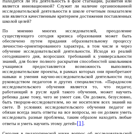
Находится ли эта деятельность в фазе стагнации, развития или
является инновационной? Служит ли наличие организованной
исследовательской деятельности в школе отчетным показателем
или является качественным критерием достижения поставленных
школой целей?
По мнению многих исследователей, преодоление
существующего сегодня кризиса образования может быть
обеспечено путем придания образовательному процессу
личностно-ориентированного характера, в том числе и через
обучение исследовательской деятельности. Исходя из реалий
сегодняшнего дня, возросших требований к универсальности
знаний, для более полного раскрытия способностей школьников
учащимся предоставляется возможность выполнять
исследовательские проекты, в рамках которых они приобретают
навыки и умения научно-исследовательской деятельности под
руководством педагогов и других специалистов. «Парадоксом
исследовательского обучения является то, что педагог,
работающий в русле идей такого обучения, может научить
ребенка даже тому, чего не умеет сам. Он должен, безусловно,
быть творцом-исследователем, но не носителем всех знаний на
свете. В условиях исследовательского обучения педагог не
обязан всегда знать ответы на все вопросы, но он должен уметь
исследовать разные проблемы, таким образом находить любые
[1]
ответы и уметь научить этому детей»
.
Сегодня в педагогической науке вопрос об исследовательской