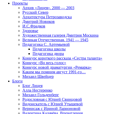
Проекты
Архив «Лицея». 2000 — 2003
Русский Север
Архитектура Петрозаводска
Дмитрий Новиков
И.С.Фрадков
Здоровье
Художественная галерея Дмитрия Москина
Великая Отечественная. 1941 — 1945
Педагогика С. Артемьевой
Педагогика школы
Педагогика двора
Конкурс короткого рассказа «Сестра таланта»
Конкурс «Во весь голос»
Конкурс новой драматургии «Ремарка»
Каким мы помним август 1991-го…
Михаил Швейцер
Блоги
Блог Лицея
Алла Нестеренко
Михаил Гольденберг
Родословная с Юлией Свинцовой
Видоискатель с Юлией Утышевой
Вернисаж с Ириной Ларионовой
Валентина Калачёва. Впечатления